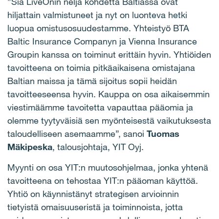
”Sia LiveOnin neljä kohdetta Baltiassa ovat
hiljattain valmistuneet ja nyt on luonteva hetki
luopua omistusosuudestamme. Yhteistyö BTA
Baltic Insurance Companyn ja Vienna Insurance
Groupin kanssa on toiminut erittäin hyvin. Yhtiöiden
tavoitteena on toimia pitkäaikaisena omistajana
Baltian maissa ja tämä sijoitus sopii heidän
tavoitteeseensa hyvin. Kauppa on osa aikaisemmin
viestimäämme tavoitetta vapauttaa pääomia ja
olemme tyytyväisiä sen myönteisestä vaikutuksesta
taloudelliseen asemaamme”, sanoi
Tuomas
Mäkipeska
, talousjohtaja, YIT Oyj.
Myynti on osa YIT:n muutosohjelmaa, jonka yhtenä
tavoitteena on tehostaa YIT:n pääoman käyttöä.
Yhtiö on käynnistänyt strategisen arvioinnin
tietyistä omaisuuseristä ja toiminnoista, jotta