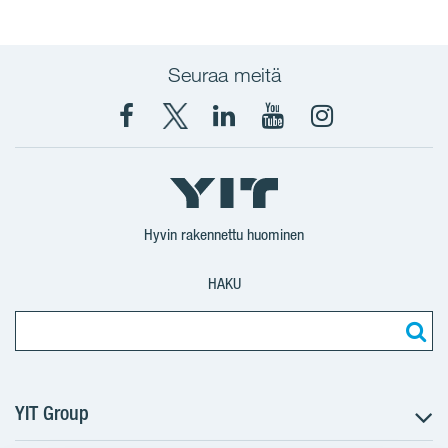
Seuraa meitä
Facebook
X
YIT
YIT
Instagram
YIT
YIT
Corporation
Corporation
YIT
Suomi
Suomi
Suomi
Hyvin rakennettu huominen
HAKU
YIT Group