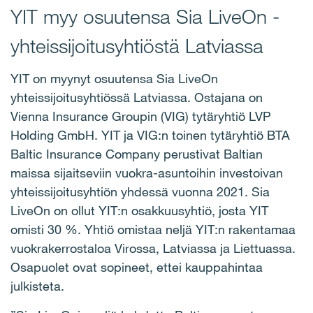
YIT myy osuutensa Sia LiveOn -
yhteissijoitusyhtiöstä Latviassa
YIT on myynyt osuutensa Sia LiveOn
yhteissijoitusyhtiössä Latviassa. Ostajana on
Vienna Insurance Groupin (VIG) tytäryhtiö LVP
Holding GmbH. YIT ja VIG:n toinen tytäryhtiö BTA
Baltic Insurance Company perustivat Baltian
maissa sijaitseviin vuokra-asuntoihin investoivan
yhteissijoitusyhtiön yhdessä vuonna 2021. Sia
LiveOn on ollut YIT:n osakkuusyhtiö, josta YIT
omisti 30 %. Yhtiö omistaa neljä YIT:n rakentamaa
vuokrakerrostaloa Virossa, Latviassa ja Liettuassa.
Osapuolet ovat sopineet, ettei kauppahintaa
julkisteta.