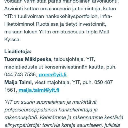
voidaan varmistaa paras mahdollinen arvonluonti.
Arviointi kattaa omaisuuseriä ja toimintoja, kuten
YIT:n tuulivoiman hankekehitysportfolion, infra-
liiketoiminnot Ruotsissa ja tietyt investoinnit,
mukaan lukien YIT:n omistusosuus Tripla Mall
Ky:ssä.
Lisätietoja:
Tuomas Mäkipeska
, talousjohtaja, YIT,
mediatiedustelut konserniviestinnän kautta, puh.
044 743 7536,
press@yit.fi
Maija Taimi
, viestintäjohtaja, YIT, puh. 050 487
1561,
maija.taimi@yit.fi
YIT on suurin suomalainen ja merkittävä
pohjoiseurooppalainen hankekehittäjä ja
rakennusyhtiö. Kehitämme ja rakennamme kestäviä
elinympäristöjä: toimivia koteja asumiseen, julkisia