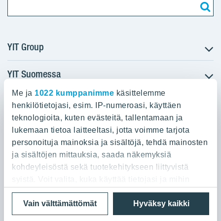
YIT Group
YIT Suomessa
Tietoa YIT:stä
Töihin meille
Me ja
1022 kumppanimme
käsittelemme
YIT:n pääkonttori
Myytävät asunnot
Sijoittajat
henkilötietojasi, esim. IP-numeroasi, käyttäen
Vuokrattavat toimitilat
teknologioita, kuten evästeitä, tallentamaan ja
Panuntie 11, PL 36, 00620 Helsinki
Projektit
lukemaan tietoa laitteeltasi, jotta voimme tarjota
Kiinteistösijoittaminen
Vastuullisuus
personoituja mainoksia ja sisältöjä, tehdä mainosten
020 433 111
Infrarakentaminen
Media
ja sisältöjen mittauksia, saada näkemyksiä
Toimitilarakentaminen
Yhteystiedot
kohdeyleisöstä sekä tuotekehitykseen liittyvistä
Teollisuusrakentaminen
syistä. Voit valita, kuka käyttää tietojasi ja mihin
tarkoituksiin.
Tietosuoja ja Käyttöehdot
Lähetä meille palautetta
Evästeet
Vain välttämättömät
Hyväksy kaikki
© 2026 YIT Oyj
Jos sallit, haluamme myös tehdä seuraavia: