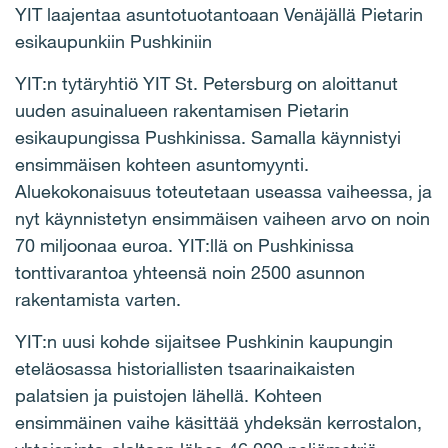
YIT laajentaa asuntotuotantoaan Venäjällä Pietarin
esikaupunkiin Pushkiniin
YIT:n tytäryhtiö YIT St. Petersburg on aloittanut
uuden asuinalueen rakentamisen Pietarin
esikaupungissa Pushkinissa. Samalla käynnistyi
ensimmäisen kohteen asuntomyynti.
Aluekokonaisuus toteutetaan useassa vaiheessa, ja
nyt käynnistetyn ensimmäisen vaiheen arvo on noin
70 miljoonaa euroa. YIT:llä on Pushkinissa
tonttivarantoa yhteensä noin 2500 asunnon
rakentamista varten.
YIT:n uusi kohde sijaitsee Pushkinin kaupungin
eteläosassa historiallisten tsaarinaikaisten
palatsien ja puistojen lähellä. Kohteen
ensimmäinen vaihe käsittää yhdeksän kerrostalon,