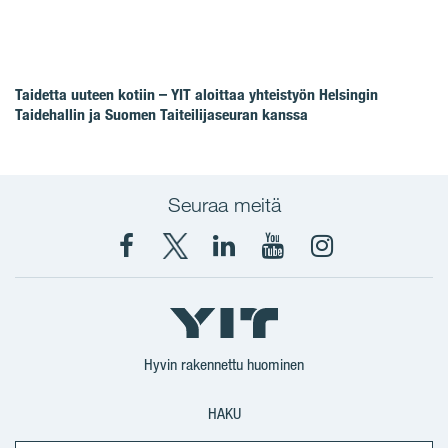
Taidetta uuteen kotiin – YIT aloittaa yhteistyön Helsingin
Taidehallin ja Suomen Taiteilijaseuran kanssa
Seuraa meitä
Facebook
X
YIT
YIT
Instagram
YIT
YIT
Corporation
Corporation
YIT
Suomi
Suomi
Suomi
Hyvin rakennettu huominen
HAKU