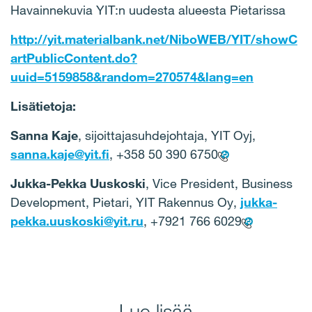
Havainnekuvia YIT:n uudesta alueesta Pietarissa
http://yit.materialbank.net/NiboWEB/YIT/showC
artPublicContent.do?
uuid=5159858&random=270574&lang=en
Lisätietoja:
Sanna Kaje
, sijoittajasuhdejohtaja, YIT Oyj,
sanna.kaje@yit.fi
, +358 50 390 6750
Jukka-Pekka Uuskoski
, Vice President, Business
Development, Pietari, YIT Rakennus Oy,
jukka-
pekka.uuskoski@yit.ru
, +7921 766 6029
Lue lisää