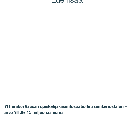
YIT urakoi Vaasan opiskelija-asuntosäätiölle asuinkerrostalon –
arvo YIT:lle 15 miljoonaa euroa