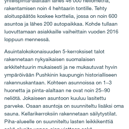
yhteispinta-alaltaan lähes 46 000 neliömetriä,
rakentamisen noin 4 hehtaarin tontille. Tehty
aloituspäätös koskee korttelia, jossa on noin 600
asuntoa ja lähes 200 autopaikkaa. Kohde tullaan
luovuttamaan asiakkaille vaiheittain vuoden 2016
loppuun mennessä.
Asuintalokokonaisuuden 5-kerroksiset talot
rakennetaan nykyaikaisen suomalaisen
arkkitehtuurin mukaisesti ja ne mukautuvat hyvin
ympäröivään Pushkinin kaupungin historialliseen
rakennuskantaan. Kohteen asunnoissa on 1‒3
huonetta ja pinta-alaltaan ne ovat noin 25‒90
neliötä. Jokaiseen asuntoon kuuluu lasitettu
parveke. Osaan asuntoja on suunniteltu lisäksi oma
sauna. Kellarikerroksiin rakennetaan säilytystilat.
Piha-alueelle on suunniteltu lasten leikkikenttiä