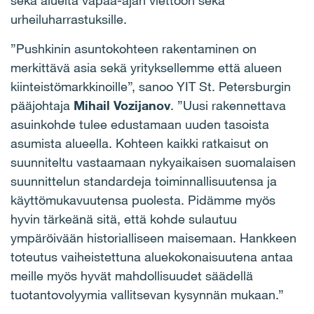
sekä alueita vapaa-ajan viettoon sekä
urheiluharrastuksille.
”Pushkinin asuntokohteen rakentaminen on
merkittävä asia sekä yrityksellemme että alueen
kiinteistömarkkinoille”, sanoo YIT St. Petersburgin
pääjohtaja
Mihail Vozijanov
. ”Uusi rakennettava
asuinkohde tulee edustamaan uuden tasoista
asumista alueella. Kohteen kaikki ratkaisut on
suunniteltu vastaamaan nykyaikaisen suomalaisen
suunnittelun standardeja toiminnallisuutensa ja
käyttömukavuutensa puolesta. Pidämme myös
hyvin tärkeänä sitä, että kohde sulautuu
ympäröivään historialliseen maisemaan. Hankkeen
toteutus vaiheistettuna aluekokonaisuutena antaa
meille myös hyvät mahdollisuudet säädellä
tuotantovolyymia vallitsevan kysynnän mukaan.”