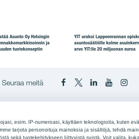
stää Asunto Oy Helsingin
YIT urakoi Lappeenrannan opiske
ennakkomarkkinoinnin ja
asuntosäätiölle kolme asuinkerr
uuden tuotekonseptin
arvo YIT:lle 20 miljoonan euroa
Seuraa meitä
Facebook
X
YIT
YIT
Insta
YIT
YIT
Corporation
Corporati
YIT
Suomi
Suomi
Suom
up
YIT Suomessa
ojasi, esim. IP-numeroasi, käyttäen teknologioita, kuten evä
stä
Myytävät asunnot
oimme tarjota personoituja mainoksia ja sisältöjä, tehdä main
ä sekä tuotekehitykseen liittyvistä syistä. Voit valita, kuk
le
Vuokrattavat toimitilat