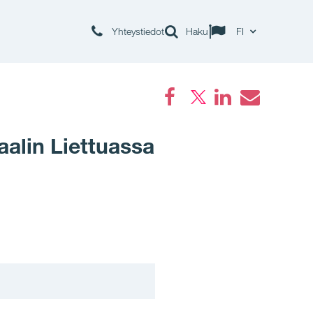
Yhteystiedot
Haku
FI
Facebook
LinkedIn
Email
alin Liettuassa