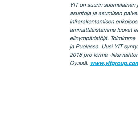
YIT on suurin suomalainen
asuntoja ja asumisen palvel
infrarakentamisen erikoiso
ammattilaistamme luovat en
elinympäristöjä. Toimimme 
ja Puolassa. Uusi YIT synty
2018 pro forma ‑liikevaihto
Oy:ssä.
www.yitgroup.com