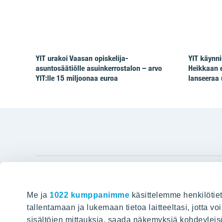
YIT urakoi Vaasan opiskelija-
YIT käynni
asuntosäätiölle asuinkerrostalon – arvo
Heikkaan 
YIT:lle 15 miljoonaa euroa
lanseeraa 
YIT Gro
Me ja
1022 kumppanimme
käsittelemme henkilötiet
Hyvin rakennettu huominen
Tietoa YIT:
tallentamaan ja lukemaan tietoa laitteeltasi, jotta v
sisältöjen mittauksia, saada näkemyksiä kohdeyleisöst
Töihin meil