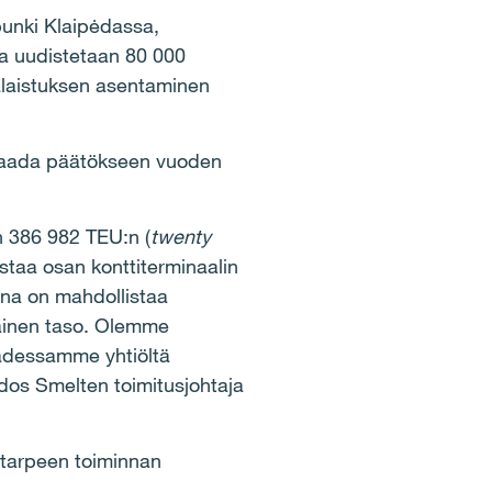
punki Klaipėdassa,
a uudistetaan 80 000
alaistuksen asentaminen
s saada päätökseen vuoden
n 386 982 TEU:n (
twenty
istaa osan konttiterminaalin
ena on mahdollistaa
mainen taso. Olemme
aadessamme yhtiöltä
edos Smelten toimitusjohtaja
 tarpeen toiminnan