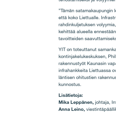
”Tämän satamakaupungin logi
että koko Liettualle. Infras
rahdinkuljetuksen volyymia,
kehittää alueella ennestään
tavoitteiden saavuttamiseks
YIT on toteuttanut samanka
kontinjakelukeskuksen, Phil
rakennustyöt Kaunasin vapa
infrahankkeita Liettuassa 
läntisen ohitustien rakennu
kunnostus.
Lisätietoja:
Mika Leppänen,
johtaja, I
Anna Leino,
viestintäpääll