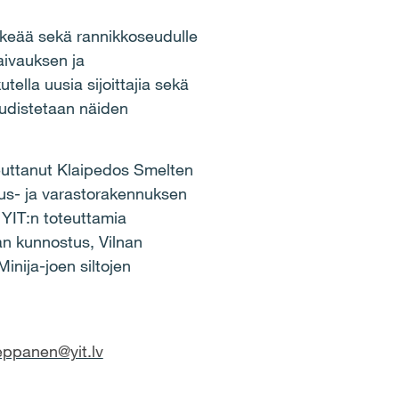
ärkeää sekä rannikkoseudulle
laivauksen ja
ella uusia sijoittajia sekä
uudistetaan näiden
euttanut Klaipedos Smelten
suus- ja varastorakennuksen
YIT:n toteuttamia
an kunnostus, Vilnan
inija-joen siltojen
eppanen@yit.lv