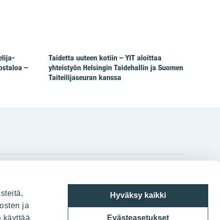
lija-
Taidetta uuteen kotiin – YIT aloittaa
ostaloa –
yhteistyön Helsingin Taidehallin ja Suomen
Taiteilijaseuran kanssa
gram
on
i
YIT:n pääkonttori
steitä,
Hyväksy kaikki
Panuntie 11, PL 36, 00620 Helsinki
osten ja
a käyttää
Evästeasetukset