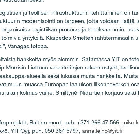
stisen ja teollisen infrastruktuurin kehittäminen on t
truktuurin modernisointi on tarpeen, jotta voidaan lisätä 
 organisoida logistiikan prosesseja tehokkaammin, houkut
 toimivia yrityksiä. Klaipedos Smelten rahtiterminaalia 
i”, Vanagas toteaa.
ltaisia hankkeita myös aiemmin. Satamassa YIT on tot
ip Morrisin Liettuan varastotilojen rakennustyöt, teolli
akauppa-alueella sekä lukuisia muita hankkeita. Muita 
ovat muun muassa Euroopan laajuisen liikenneverkon os
surakan kolmas vaihe, Smiltynė–Nida-tien korjaus sekä M
nfraprojektit, Baltian maat, puh. +371 266 47 566,
mika.l
ikkö, YIT Oyj, puh. 050 384 5797,
anna.leino@yit.fi