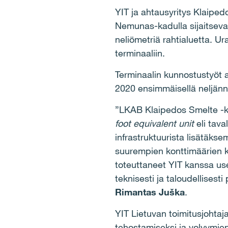
YIT ja ahtausyritys Klaipe
Nemunas‑kadulla sijaitseva
neliömetriä rahtialuetta. 
terminaaliin.
Terminaalin kunnostustyöt 
2020 ensimmäisellä neljänn
”LKAB Klaipedos Smelte ‑ko
foot equivalent unit
eli tav
infrastruktuurista lisätäks
suurempien konttimäärien k
toteuttaneet YIT kanssa us
teknisesti ja taloudellises
Rimantas Juška
.
YIT Lietuvan toimitusjohta
tehostamiseksi ja volyymie