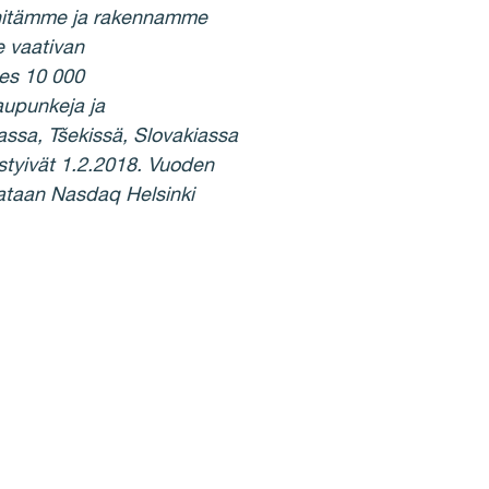
Kehitämme ja rakennamme
e vaativan
hes 10 000
aupunkeja ja
ssa, Tšekissä, Slovakiassa
istyivät 1.2.2018. Vuoden
rataan Nasdaq Helsinki