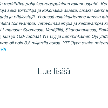
 ja merkittävä pohjoiseurooppalainen rakennusyhtiö. 
uja sekä toimitiloja ja kokonaisia alueita. Lisäksi olemm
saaja ja päällystäjä. Yhdessä asiakkaidemme kanssa lä
tistä toimivampia, vetovoimaisempia ja kestävämpiä k
11 maassa: Suomessa, Venäjällä, Skandinaviassa, Baltia
i, kun yli 100-vuotiaat YIT Oyj ja Lemminkäinen Oyj yhd
mme oli noin 3,8 miljardia euroa. YIT Oyj:n osake notee
/fi
Lue lisää