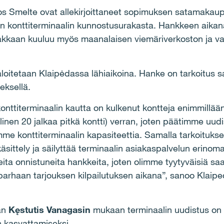
dos Smelte ovat allekirjoittaneet sopimuksen satamakau
n konttiterminaalin kunnostusurakasta. Hankkeen aikan
Urakkaan kuuluu myös maanalaisen viemäriverkoston ja v
aloitetaan Klaipėdassa lähiaikoina. Hanke on tarkoitu
eksellä.
nttiterminaalin kautta on kulkenut kontteja enimmillää
allinen 20 jalkaa pitkä kontti) verran, joten päätimme uud
emme konttiterminaalin kapasiteettia. Samalla tarkoituks
äsittely ja säilyttää terminaalin asiakaspalvelun erino
eita onnistuneita hankkeita, joten olimme tyytyväisiä s
ti parhaan tarjouksen kilpailutuksen aikana”, sanoo Klaip
jan
Kęstutis Vanagasin
mukaan terminaalin uudistus on
n kasvattamiseksi.