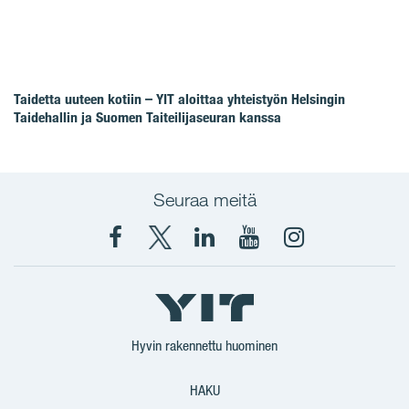
Taidetta uuteen kotiin – YIT aloittaa yhteistyön Helsingin
Taidehallin ja Suomen Taiteilijaseuran kanssa
Seuraa meitä
Facebook
X
YIT
YIT
Instagram
YIT
YIT
Corporation
Corporation
YIT
Suomi
Suomi
Suomi
Hyvin rakennettu huominen
HAKU