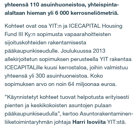
yhteensä 110 asuinhuoneistoa, yhteispinta-
alaltaan hieman yli 6 000 kerrosneliömetriä.
Kohteet ovat osa YIT:n ja ICECAPITAL Housing
Fund III Ky:n sopimusta vapaarahoitteisten
sijoituskohteiden rakentamisesta
pääkaupunkiseudulle. Joulukuussa 2013
allekirjoitetun sopimuksen perusteella YIT rakentaa
ICECAPITALille kuusi kerrostaloa, joihin valmistuu
yhteensä yli 300 asuinhuoneistoa. Koko
sopimuksen arvo on noin 64 miljoonaa euroa.
”Käynnistetyt kohteet tuovat helpotusta erityisesti
pienten ja keskikokoisten asuntojen pulaan
pääkaupunkiseudulla”, kertoo Asuntorakentaminen-
liiketoimintaryhmän johtaja
Harri Isoviita
YIT:stä.