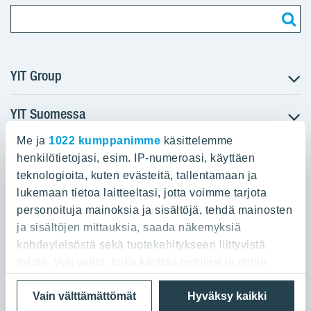
YIT Group
YIT Suomessa
Tietoa YIT:stä
Töihin meille
Me ja
1022 kumppanimme
käsittelemme
YIT:n pääkonttori
Myytävät asunnot
Sijoittajat
henkilötietojasi, esim. IP-numeroasi, käyttäen
Vuokrattavat toimitilat
teknologioita, kuten evästeitä, tallentamaan ja
Panuntie 11, PL 36, 00620 Helsinki
Projektit
lukemaan tietoa laitteeltasi, jotta voimme tarjota
Kiinteistösijoittaminen
Vastuullisuus
personoituja mainoksia ja sisältöjä, tehdä mainosten
020 433 111
Infrarakentaminen
Media
ja sisältöjen mittauksia, saada näkemyksiä
Toimitilarakentaminen
Yhteystiedot
kohdeyleisöstä sekä tuotekehitykseen liittyvistä
Teollisuusrakentaminen
syistä. Voit valita, kuka käyttää tietojasi ja mihin
tarkoituksiin.
Tietosuoja ja Käyttöehdot
Lähetä meille palautetta
Evästeet
Vain välttämättömät
Hyväksy kaikki
© 2026 YIT Oyj