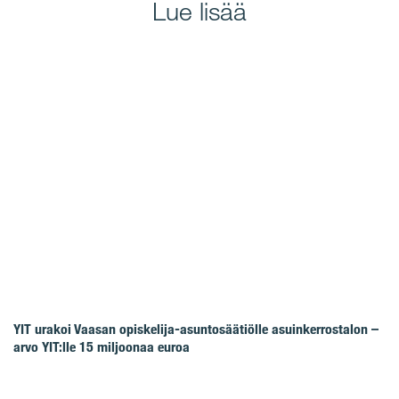
Lue lisää
YIT urakoi Vaasan opiskelija-asuntosäätiölle asuinkerrostalon –
arvo YIT:lle 15 miljoonaa euroa