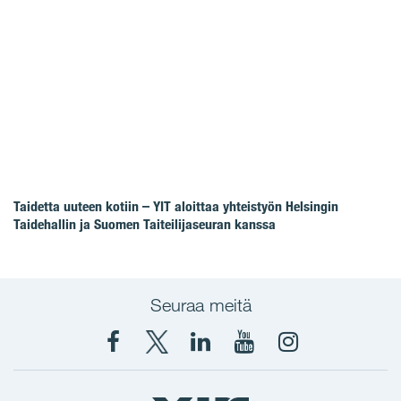
Taidetta uuteen kotiin – YIT aloittaa yhteistyön Helsingin
Taidehallin ja Suomen Taiteilijaseuran kanssa
Seuraa meitä
Facebook
X
YIT
YIT
Instagram
YIT
YIT
Corporation
Corporation
YIT