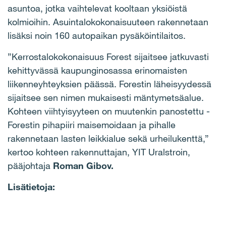
asuntoa, jotka vaihtelevat kooltaan yksiöistä
kolmioihin. Asuintalokokonaisuuteen rakennetaan
lisäksi noin 160 autopaikan pysäköintilaitos.
”Kerrostalokokonaisuus Forest sijaitsee jatkuvasti
kehittyvässä kaupunginosassa erinomaisten
liikenneyhteyksien päässä. Forestin läheisyydessä
sijaitsee sen nimen mukaisesti mäntymetsäalue.
Kohteen viihtyisyyteen on muutenkin panostettu -
Forestin pihapiiri maisemoidaan ja pihalle
rakennetaan lasten leikkialue sekä urheilukenttä,”
kertoo kohteen rakennuttajan, YIT Uralstroin,
pääjohtaja
Roman Gibov.
Lisätietoja: