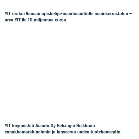
YIT urakoi Vaasan opiskelija-asuntosäätiölle asuinkerrostalon –
arvo YIT:lle 15 miljoonaa euroa
YIT käynnistää Asunto Oy Helsingin Heikkaan
ennakkomarkkinoinnin ja lanseeraa uuden tuotekonseptin