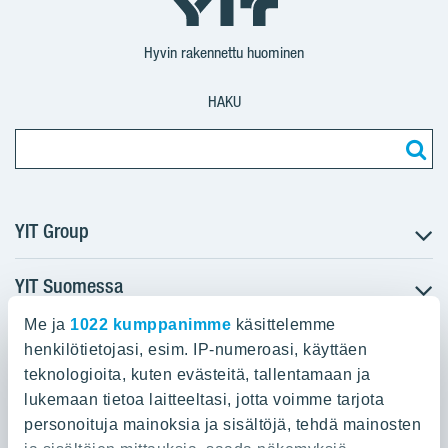
Suomi
Suomi
Suomi
Hyvin rakennettu huominen
HAKU
YIT Group
YIT Suomessa
Tietoa YIT:stä
Töihin meille
Me ja
1022 kumppanimme
käsittelemme
YIT:n pääkonttori
Myytävät asunnot
Sijoittajat
henkilötietojasi, esim. IP-numeroasi, käyttäen
Vuokrattavat toimitilat
teknologioita, kuten evästeitä, tallentamaan ja
Panuntie 11, PL 36, 00620 Helsinki
Projektit
lukemaan tietoa laitteeltasi, jotta voimme tarjota
Kiinteistösijoittaminen
Vastuullisuus
personoituja mainoksia ja sisältöjä, tehdä mainosten
020 433 111
Infrarakentaminen
Media