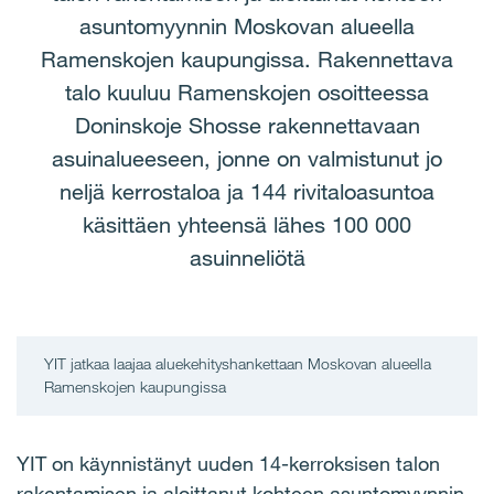
asuntomyynnin Moskovan alueella
Ramenskojen kaupungissa. Rakennettava
talo kuuluu Ramenskojen osoitteessa
Doninskoje Shosse rakennettavaan
asuinalueeseen, jonne on valmistunut jo
neljä kerrostaloa ja 144 rivitaloasuntoa
käsittäen yhteensä lähes 100 000
asuinneliötä
YIT jatkaa laajaa aluekehityshankettaan Moskovan alueella
Ramenskojen kaupungissa
YIT on käynnistänyt uuden 14-kerroksisen talon
rakentamisen ja aloittanut kohteen asuntomyynnin