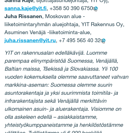
Sanna Kaje
, sijoittajasuhdejohtaja, YIT Oyj,
sanna.kaje@yit.fi
, +358 50 390 6750
Juha Rissanen
, Moskovan alue -
liiketoimintaryhmän aluejohtaja, YIT Rakennus Oy,
Asuminen Venäjä -liiketoiminta-alue,
juha.rissanen@yit.ru
, +7 495 565 40 32
YIT on rakennusalan edelläkävijä. Luomme
parempaa elinympäristöä Suomessa, Venäjällä,
Baltian maissa, Tšekissä ja Slovakiassa. Yli 100
vuoden kokemuksella olemme saavuttaneet vahvan
markkina-aseman: Suomessa olemme suurin
asuntorakentaja ja yksi suurimmista toimitila- ja
infrarakentajista sekä Venäjällä merkittävin
ulkomainen asuin- ja aluerakentaja. Visiomme on
olla askeleen edellä – asiakkaistamme,
yhteistyökumppaneistamme ja henkilöstöstämme
välittäen. Työllistämme yli 6 000 henkilöä