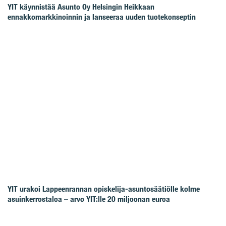
YIT käynnistää Asunto Oy Helsingin Heikkaan
ennakkomarkkinoinnin ja lanseeraa uuden tuotekonseptin
YIT urakoi Lappeenrannan opiskelija-asuntosäätiölle kolme
asuinkerrostaloa – arvo YIT:lle 20 miljoonan euroa