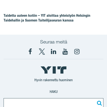
Taidetta uuteen kotiin – YIT aloittaa yhteistyön Helsingin
Taidehallin ja Suomen Taiteilijaseuran kanssa
Seuraa meitä
Facebook
X
YIT
YIT
Instagram
YIT
YIT
Corporation
Corporation
YIT
Suomi
Suomi
Suomi
Hyvin rakennettu huominen
HAKU