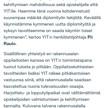
kehittymisen mahdollisuus sekä opiskelijalle että
YIT:lle. Haemme tänä vuonna kohdennetusti
suurempaa määrää diplomityön tekijöitä. Keväällä
käynnistämme kymmenen uutta diplomityötä ja
syksyn tavoitteemme on saada käyntiin toiset
kymmenen”, kertoo YIT:n henkilöstöjohtaja
Pii
Raulo
.
Sisällöllinen yhteistyö eri rakennusalan
oppilaitosten kanssa on YIT:n toimintatapana
tuonut tulosta jo pitkään. Oppilaitoskohtaisten
tavoitteiden lisäksi YIT näkee pitkäkantoisen
vastuunsa siinä, että rakennusalalle saadaan
kasvatettua nuoria tulevaisuuden osaajia.
Harjoittelu- ja lopputyöpaikat ovat välttämättömiä
opiskelijoiden valmistumisen ja kehittymisen
kannalta. Kuluvana talvena rakennusalalla