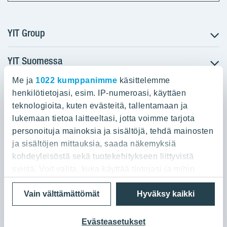
YIT Group
YIT Suomessa
Tietoa YIT:stä
Töihin meille
Me ja
1022 kumppanimme
käsittelemme
YIT:n pääkonttori
Myytävät asunnot
Sijoittajat
henkilötietojasi, esim. IP-numeroasi, käyttäen
Vuokrattavat toimitilat
teknologioita, kuten evästeitä, tallentamaan ja
Panuntie 11, PL 36, 00620 Helsinki
Projektit
lukemaan tietoa laitteeltasi, jotta voimme tarjota
Kiinteistösijoittaminen
Vastuullisuus
personoituja mainoksia ja sisältöjä, tehdä mainosten
020 433 111
Infrarakentaminen
Media
ja sisältöjen mittauksia, saada näkemyksiä
Toimitilarakentaminen
Yhteystiedot
kohdeyleisöstä sekä tuotekehitykseen liittyvistä
Teollisuusrakentaminen
syistä. Voit valita, kuka käyttää tietojasi ja mihin
tarkoituksiin.
Tietosuoja ja Käyttöehdot
Lähetä meille palautetta
Evästeet
Vain välttämättömät
Hyväksy kaikki
© 2026 YIT Oyj
Jos sallit, haluamme myös tehdä seuraavia:
Kerätä tietoja maantieteellisestä sijainnistasi,
Evästeasetukset