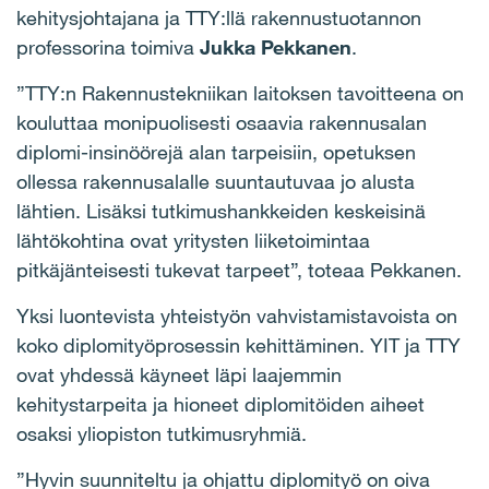
kehitysjohtajana ja TTY:llä rakennustuotannon
professorina toimiva
Jukka Pekkanen
.
”TTY:n Rakennustekniikan laitoksen tavoitteena on
kouluttaa monipuolisesti osaavia rakennusalan
diplomi-insinöörejä alan tarpeisiin, opetuksen
ollessa rakennusalalle suuntautuvaa jo alusta
lähtien. Lisäksi tutkimushankkeiden keskeisinä
lähtökohtina ovat yritysten liiketoimintaa
pitkäjänteisesti tukevat tarpeet”, toteaa Pekkanen.
Yksi luontevista yhteistyön vahvistamistavoista on
koko diplomityöprosessin kehittäminen. YIT ja TTY
ovat yhdessä käyneet läpi laajemmin
kehitystarpeita ja hioneet diplomitöiden aiheet
osaksi yliopiston tutkimusryhmiä.
”Hyvin suunniteltu ja ohjattu diplomityö on oiva