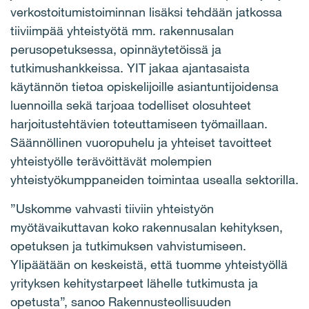
verkostoitumistoiminnan lisäksi tehdään jatkossa
tiiviimpää yhteistyötä mm. rakennusalan
perusopetuksessa, opinnäytetöissä ja
tutkimushankkeissa. YIT jakaa ajantasaista
käytännön tietoa opiskelijoille asiantuntijoidensa
luennoilla sekä tarjoaa todelliset olosuhteet
harjoitustehtävien toteuttamiseen työmaillaan.
Säännöllinen vuoropuhelu ja yhteiset tavoitteet
yhteistyölle terävöittävät molempien
yhteistyökumppaneiden toimintaa usealla sektorilla.
”Uskomme vahvasti tiiviin yhteistyön
myötävaikuttavan koko rakennusalan kehityksen,
opetuksen ja tutkimuksen vahvistumiseen.
Ylipäätään on keskeistä, että tuomme yhteistyöllä
yrityksen kehitystarpeet lähelle tutkimusta ja
opetusta”, sanoo Rakennusteollisuuden