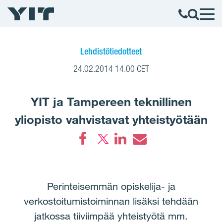
Lehdistötiedotteet
24.02.2014 14.00 CET
YIT ja Tampereen teknillinen
yliopisto vahvistavat yhteistyötään
Facebook
LinkedIn
Email
Perinteisemmän opiskelija- ja
verkostoitumistoiminnan lisäksi tehdään
jatkossa tiiviimpää yhteistyötä mm.