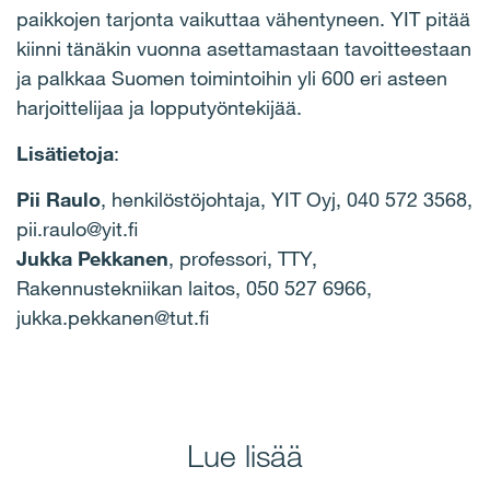
paikkojen tarjonta vaikuttaa vähentyneen. YIT pitää
kiinni tänäkin vuonna asettamastaan tavoitteestaan
ja palkkaa Suomen toimintoihin yli 600 eri asteen
harjoittelijaa ja lopputyöntekijää.
Lisätietoja
:
Pii Raulo
, henkilöstöjohtaja, YIT Oyj, 040 572 3568,
pii.raulo@yit.fi
Jukka Pekkanen
, professori, TTY,
Rakennustekniikan laitos, 050 527 6966,
jukka.pekkanen@tut.fi
Lue lisää