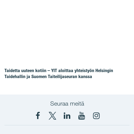
Taidetta uuteen kotiin – YIT aloittaa yhteistyön Helsingin
Taidehallin ja Suomen Taiteilijaseuran kanssa
Seuraa meitä
Facebook
X
YIT
YIT
Instagram