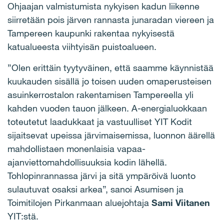
Ohjaajan valmistumista nykyisen kadun liikenne
siirretään pois järven rannasta junaradan viereen ja
Tampereen kaupunki rakentaa nykyisestä
katualueesta viihtyisän puistoalueen.
”Olen erittäin tyytyväinen, että saamme käynnistää
kuukauden sisällä jo toisen uuden omaperusteisen
asuinkerrostalon rakentamisen Tampereella yli
kahden vuoden tauon jälkeen. A-energialuokkaan
toteutetut laadukkaat ja vastuulliset YIT Kodit
sijaitsevat upeissa järvimaisemissa, luonnon äärellä
mahdollistaen monenlaisia vapaa-
ajanviettomahdollisuuksia kodin lähellä.
Tohlopinrannassa järvi ja sitä ympäröivä luonto
sulautuvat osaksi arkea”, sanoi Asumisen ja
Toimitilojen Pirkanmaan aluejohtaja
Sami
Viitanen
YIT:stä.