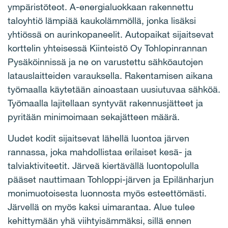
ympäristöteot. A-energialuokkaan rakennettu
taloyhtiö lämpiää kaukolämmöllä, jonka lisäksi
yhtiössä on aurinkopaneelit. Autopaikat sijaitsevat
korttelin yhteisessä Kiinteistö Oy Tohlopinrannan
Pysäköinnissä ja ne on varustettu sähköautojen
latauslaitteiden varauksella. Rakentamisen aikana
työmaalla käytetään ainoastaan uusiutuvaa sähköä.
Työmaalla lajitellaan syntyvät rakennusjätteet ja
pyritään minimoimaan sekajätteen määrä.
Uudet kodit sijaitsevat lähellä luontoa järven
rannassa, joka mahdollistaa erilaiset kesä- ja
talviaktiviteetit. Järveä kiertävällä luontopolulla
pääset nauttimaan Tohloppi-järven ja Epilänharjun
monimuotoisesta luonnosta myös esteettömästi.
Järvellä on myös kaksi uimarantaa. Alue tulee
kehittymään yhä viihtyisämmäksi, sillä ennen