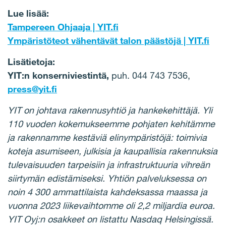
Lue lisää:
Tampereen Ohjaaja | YIT.fi
Ympäristöteot vähentävät talon päästöjä | YIT.fi
Lisätietoja:
YIT:n konserniviestintä,
puh. 044 743 7536,
press@yit.fi
YIT on johtava rakennusyhtiö ja hankekehittäjä. Yli
110 vuoden kokemukseemme pohjaten kehitämme
ja rakennamme kestäviä elinympäristöjä: toimivia
koteja asumiseen, julkisia ja kaupallisia rakennuksia
tulevaisuuden tarpeisiin ja infrastruktuuria vihreän
siirtymän edistämiseksi. Yhtiön palveluksessa on
noin 4 300 ammattilaista kahdeksassa maassa ja
vuonna 2023 liikevaihtomme oli 2,2 miljardia euroa.
YIT Oyj:n osakkeet on listattu Nasdaq Helsingissä.