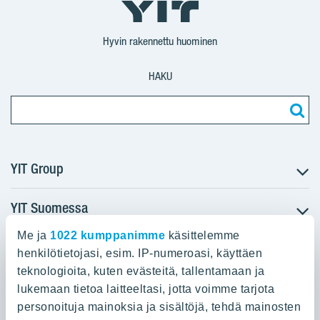
YIT
YIT
Corporation
Corporation
YIT
Suomi
Suomi
Suomi
Hyvin rakennettu huominen
HAKU
YIT Group
YIT Suomessa
Tietoa YIT:stä
Töihin meille
Me ja
1022 kumppanimme
käsittelemme
YIT:n pääkonttori
Myytävät asunnot
Sijoittajat
henkilötietojasi, esim. IP-numeroasi, käyttäen
Vuokrattavat toimitilat
teknologioita, kuten evästeitä, tallentamaan ja
Panuntie 11, PL 36, 00620 Helsinki
Projektit
lukemaan tietoa laitteeltasi, jotta voimme tarjota
Kiinteistösijoittaminen
Vastuullisuus
personoituja mainoksia ja sisältöjä, tehdä mainosten
020 433 111
Infrarakentaminen