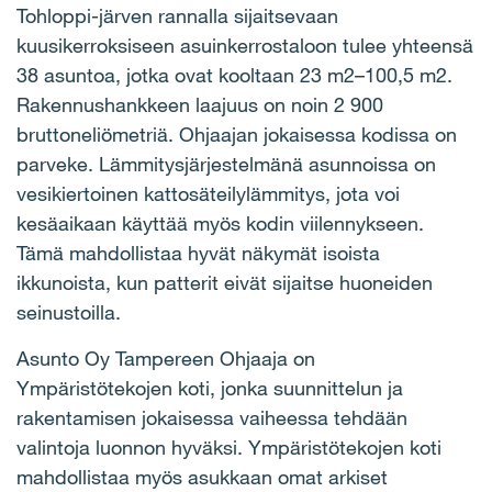
Tohloppi-järven rannalla sijaitsevaan
kuusikerroksiseen asuinkerrostaloon tulee yhteensä
38 asuntoa, jotka ovat kooltaan 23 m2–100,5 m2.
Rakennushankkeen laajuus on noin 2 900
bruttoneliömetriä. Ohjaajan jokaisessa kodissa on
parveke. Lämmitysjärjestelmänä asunnoissa on
vesikiertoinen kattosäteilylämmitys, jota voi
kesäaikaan käyttää myös kodin viilennykseen.
Tämä mahdollistaa hyvät näkymät isoista
ikkunoista, kun patterit eivät sijaitse huoneiden
seinustoilla.
Asunto Oy Tampereen Ohjaaja on
Ympäristötekojen koti, jonka suunnittelun ja
rakentamisen jokaisessa vaiheessa tehdään
valintoja luonnon hyväksi. Ympäristötekojen koti
mahdollistaa myös asukkaan omat arkiset