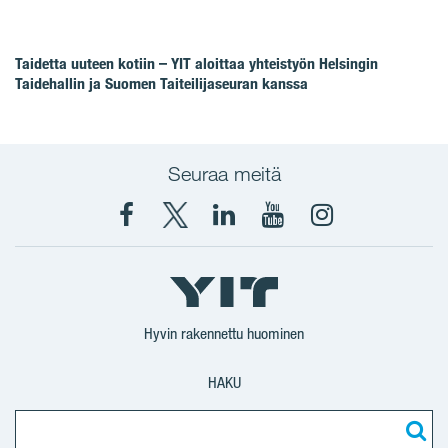
Taidetta uuteen kotiin – YIT aloittaa yhteistyön Helsingin
Taidehallin ja Suomen Taiteilijaseuran kanssa
Seuraa meitä
Facebook
X
YIT
YIT
Instagram
YIT
YIT
Corporation
Corporation
YIT
Suomi
Suomi
Suomi
Hyvin rakennettu huominen
HAKU