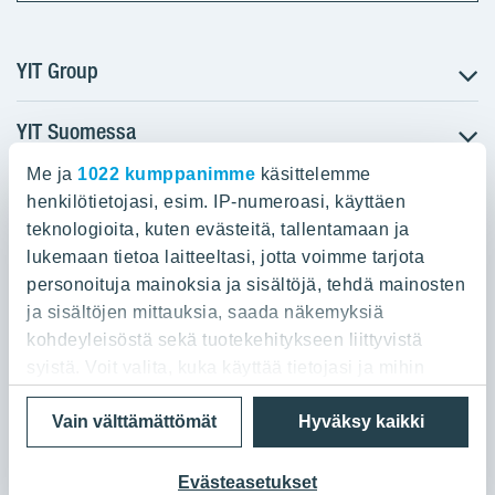
YIT Group
YIT Suomessa
Tietoa YIT:stä
Töihin meille
Me ja
1022 kumppanimme
käsittelemme
YIT:n pääkonttori
Myytävät asunnot
Sijoittajat
henkilötietojasi, esim. IP-numeroasi, käyttäen
Vuokrattavat toimitilat
teknologioita, kuten evästeitä, tallentamaan ja
Panuntie 11, PL 36, 00620 Helsinki
Projektit
lukemaan tietoa laitteeltasi, jotta voimme tarjota
Kiinteistösijoittaminen
Vastuullisuus
personoituja mainoksia ja sisältöjä, tehdä mainosten
020 433 111
Infrarakentaminen
Media
ja sisältöjen mittauksia, saada näkemyksiä
Toimitilarakentaminen
Yhteystiedot
kohdeyleisöstä sekä tuotekehitykseen liittyvistä
Teollisuusrakentaminen
syistä. Voit valita, kuka käyttää tietojasi ja mihin
tarkoituksiin.
Tietosuoja ja Käyttöehdot
Lähetä meille palautetta
Evästeet
Vain välttämättömät
Hyväksy kaikki
© 2026 YIT Oyj
Jos sallit, haluamme myös tehdä seuraavia:
Kerätä tietoja maantieteellisestä sijainnistasi,
Evästeasetukset