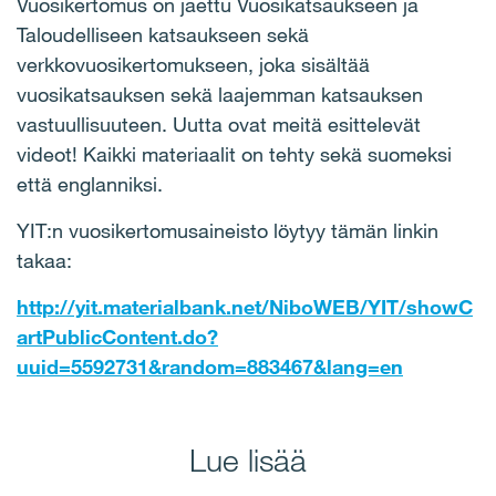
Vuosikertomus on jaettu Vuosikatsaukseen ja
Taloudelliseen katsaukseen sekä
verkkovuosikertomukseen, joka sisältää
vuosikatsauksen sekä laajemman katsauksen
vastuullisuuteen. Uutta ovat meitä esittelevät
videot! Kaikki materiaalit on tehty sekä suomeksi
että englanniksi.
YIT:n vuosikertomusaineisto löytyy tämän linkin
takaa:
http://yit.materialbank.net/NiboWEB/YIT/showC
artPublicContent.do?
uuid=5592731&random=883467&lang=en
Lue lisää