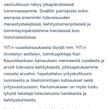
vastuullisuus näkyy jokapäiväisessä
toiminnassamme. Sisällön painopiste onkin
aiempaa enemmän tulevaisuuden
menestystekijöissä, kehitystoimenpiteissä ja
toimintaympäristömme trendeissä kuin
historiatiedoissa.
YIT:n vuosikatsauksesta löydät mm. YIT:n
tiivistetyn esittelyn, toimitusjohtaja Kari
Kauniskankaan katsauksen menneestä vuodesta ja
arviot tulevasta kehityksestä, johtoajatuksemme
visiosta arvoihin, haastattelun yrityskulttuurin
luomisesta ja liiketoimintojen katsaukset sekä
yritysvastuuosion. Kertomukseen on myös tuotu
lyhyitä tekstejä toteutetuista hankkeista ja
kehityskohteista.