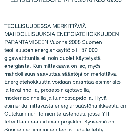
LEHDISTÖTIEDOTE 14.10.2010 KLO 09.00
TEOLLISUUDESSA MERKITTÄVIÄ
MAHDOLLISUUKSIA ENERGIATEHOKKUUDEN
PARANTAMISEEN Vuonna 2008 Suomen
teollisuuden energiankäyttö oli 157 000
gigawattituntia eli noin puolet käytetystä
energiasta. Kun mittakaava on iso, myös
mahdollisuus saavuttaa säästöjä on merkittävä.
Energiatehokkuutta voidaan parantaa esimerkiksi
laitevalinnoilla, prosessin ajotavoilla,
modernisoinneilla ja kunnossapidolla. Hyvä
esimerkki mittavasta energiansäästöhankkeesta on
Outokummun Tornion terästehdas, jossa YIT
toteuttaa uraauurtavan projektin. Kyseessä on
Suomen ensimmäinen teollisuudelle tehty