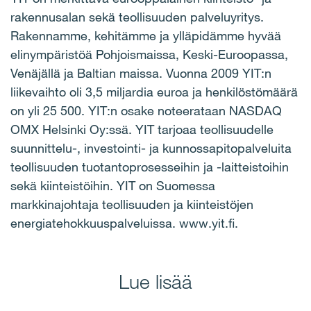
rakennusalan sekä teollisuuden palveluyritys.
Rakennamme, kehitämme ja ylläpidämme hyvää
elinympäristöä Pohjoismaissa, Keski-Euroopassa,
Venäjällä ja Baltian maissa. Vuonna 2009 YIT:n
liikevaihto oli 3,5 miljardia euroa ja henkilöstömäärä
on yli 25 500. YIT:n osake noteerataan NASDAQ
OMX Helsinki Oy:ssä. YIT tarjoaa teollisuudelle
suunnittelu-, investointi- ja kunnossapitopalveluita
teollisuuden tuotantoprosesseihin ja -laitteistoihin
sekä kiinteistöihin. YIT on Suomessa
markkinajohtaja teollisuuden ja kiinteistöjen
energiatehokkuuspalveluissa. www.yit.fi.
Lue lisää