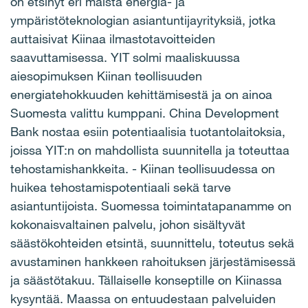
on etsinyt eri maista energia- ja
ympäristöteknologian asiantuntijayrityksiä, jotka
auttaisivat Kiinaa ilmastotavoitteiden
saavuttamisessa. YIT solmi maaliskuussa
aiesopimuksen Kiinan teollisuuden
energiatehokkuuden kehittämisestä ja on ainoa
Suomesta valittu kumppani. China Development
Bank nostaa esiin potentiaalisia tuotantolaitoksia,
joissa YIT:n on mahdollista suunnitella ja toteuttaa
tehostamishankkeita. - Kiinan teollisuudessa on
huikea tehostamispotentiaali sekä tarve
asiantuntijoista. Suomessa toimintatapanamme on
kokonaisvaltainen palvelu, johon sisältyvät
säästökohteiden etsintä, suunnittelu, toteutus sekä
avustaminen hankkeen rahoituksen järjestämisessä
ja säästötakuu. Tällaiselle konseptille on Kiinassa
kysyntää. Maassa on entuudestaan palveluiden