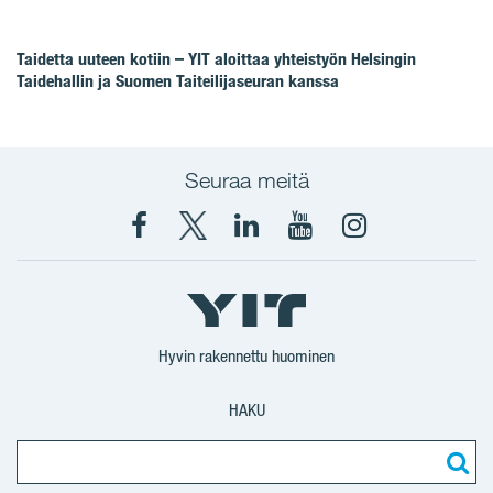
Taidetta uuteen kotiin – YIT aloittaa yhteistyön Helsingin
Taidehallin ja Suomen Taiteilijaseuran kanssa
Seuraa meitä
Facebook
X
YIT
YIT
Instagram
YIT
YIT
Corporation
Corporation
YIT
Suomi
Suomi
Suomi
Hyvin rakennettu huominen
HAKU