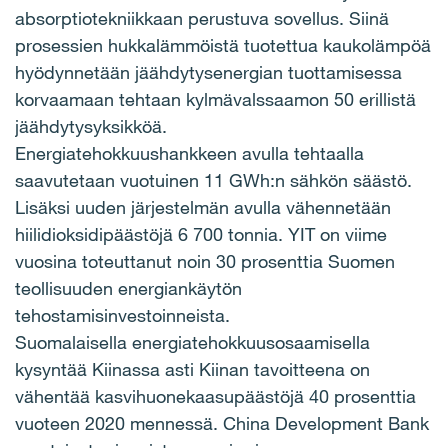
absorptiotekniikkaan perustuva sovellus. Siinä
prosessien hukkalämmöistä tuotettua kaukolämpöä
hyödynnetään jäähdytysenergian tuottamisessa
korvaamaan tehtaan kylmävalssaamon 50 erillistä
jäähdytysyksikköä.
Energiatehokkuushankkeen avulla tehtaalla
saavutetaan vuotuinen 11 GWh:n sähkön säästö.
Lisäksi uuden järjestelmän avulla vähennetään
hiilidioksidipäästöjä 6 700 tonnia. YIT on viime
vuosina toteuttanut noin 30 prosenttia Suomen
teollisuuden energiankäytön
tehostamisinvestoinneista.
Suomalaisella energiatehokkuusosaamisella
kysyntää Kiinassa asti Kiinan tavoitteena on
vähentää kasvihuonekaasupäästöjä 40 prosenttia
vuoteen 2020 mennessä. China Development Bank