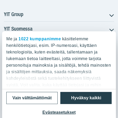
YIT Group
YIT Suomessa
Tietoa YIT:stä
Töihin meille
Me ja
1022 kumppanimme
käsittelemme
YIT:n pääkonttori
Myytävät asunnot
Sijoittajat
henkilötietojasi, esim. IP-numeroasi, käyttäen
Vuokrattavat toimitilat
teknologioita, kuten evästeitä, tallentamaan ja
Panuntie 11, PL 36, 00620 Helsinki
Projektit
lukemaan tietoa laitteeltasi, jotta voimme tarjota
Kiinteistösijoittaminen
Vastuullisuus
personoituja mainoksia ja sisältöjä, tehdä mainosten
020 433 111
Infrarakentaminen
Media
ja sisältöjen mittauksia, saada näkemyksiä
Toimitilarakentaminen
Yhteystiedot
kohdeyleisöstä sekä tuotekehitykseen liittyvistä
Teollisuusrakentaminen
syistä. Voit valita, kuka käyttää tietojasi ja mihin
tarkoituksiin.
Tietosuoja ja Käyttöehdot
Lähetä meille palautetta
Evästeet
Vain välttämättömät
Hyväksy kaikki
© 2026 YIT Oyj
Jos sallit, haluamme myös tehdä seuraavia:
Kerätä tietoja maantieteellisestä sijainnistasi,
Evästeasetukset