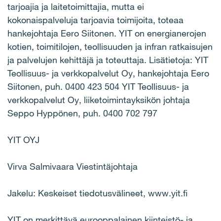
tarjoajia ja laitetoimittajia, mutta ei
kokonaispalveluja tarjoavia toimijoita, toteaa
hankejohtaja Eero Siitonen. YIT on energianerojen
kotien, toimitilojen, teollisuuden ja infran ratkaisujen
ja palvelujen kehittäjä ja toteuttaja. Lisätietoja: YIT
Teollisuus- ja verkkopalvelut Oy, hankejohtaja Eero
Siitonen, puh. 0400 423 504 YIT Teollisuus- ja
verkkopalvelut Oy, liiketoimintayksikön johtaja
Seppo Hyppönen, puh. 0400 702 797
YIT OYJ
Virva Salmivaara Viestintäjohtaja
Jakelu: Keskeiset tiedotusvälineet, www.yit.fi
YIT on merkittävä eurooppalainen kiinteistö- ja