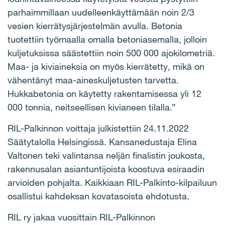
parhaimmillaan uudelleenkäyttämään noin 2/3
vesien kierrätysjärjestelmän avulla. Betonia
tuotettiin työmaalla omalla betoniasemalla, jolloin
kuljetuksissa säästettiin noin 500 000 ajokilometriä.
Maa- ja kiviaineksia on myös kierrätetty, mikä on
vähentänyt maa-aineskuljetusten tarvetta.
Hukkabetonia on käytetty rakentamisessa yli 12
000 tonnia, neitseellisen kivianeen tilalla.”
RIL-Palkinnon voittaja julkistettiin 24.11.2022
Säätytalolla Helsingissä. Kansanedustaja Elina
Valtonen teki valintansa neljän finalistin joukosta,
rakennusalan asiantuntijoista koostuva esiraadin
arvioiden pohjalta. Kaikkiaan RIL-Palkinto-kilpailuun
osallistui kahdeksan kovatasoista ehdotusta.
RIL ry jakaa vuosittain RIL-Palkinnon