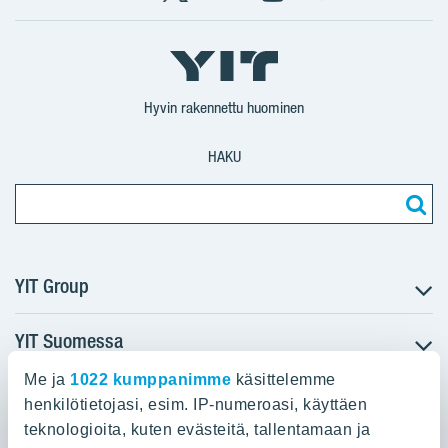
Facebook
X
YIT
YIT
Instagram
YIT
YIT
Corporation
Corporation
YIT
Suomi
Suomi
Suomi
Hyvin rakennettu huominen
HAKU
YIT Group
YIT Suomessa
Tietoa YIT:stä
Töihin meille
Me ja
1022 kumppanimme
käsittelemme
YIT:n pääkonttori
Myytävät asunnot
Sijoittajat
henkilötietojasi, esim. IP-numeroasi, käyttäen
Vuokrattavat toimitilat
teknologioita, kuten evästeitä, tallentamaan ja
Panuntie 11, PL 36, 00620 Helsinki
Projektit