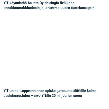
YIT käynnistää Asunto Oy Helsingin Heikkaan
ennakkomarkkinoinnin ja lanseeraa uuden tuotekonseptin
YIT urakoi Lappeenrannan opiskelija-asuntosäätiölle kolme
asuinkerrostaloa – arvo YIT:lle 20 miljoonan euroa