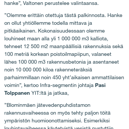
hanke”, Valtonen perustelee valintaansa.
”Olemme erittäin otettuja tästä palkinnosta. Hanke
on ollut yhtiöllemme todella mittava ja
pitkäaikainen. Kokonaisuudessaan olemme
louhineet maan alla yli 1 000 000 m3 kalliota,
tehneet 12 500 m2 maanpäällisiä rakennuksia sekä
100 metriä korkean poistoilmapiipun, valaneet
lähes 100 000 m3 rakennusbetonia ja asentaneet
noin 10 000 000 kiloa rakenneteräksiä
parhaimmillaan noin 450 yht’aikaisen ammattilaisen
voimin”, kertoo Infra-segmentin johtaja
Pasi
Tolppanen
YIT:ltä ja jatkaa,
”Blominmäen jätevedenpuhdistamon
rakennusvaiheessa on myös tehty paljon töitä
ympäristön huomioonottamiseksi. Esimerkiksi
louhintavaiheessa käytetyistä vesistä pystyttiin