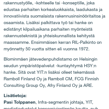
rakennustyölle, -kohteelle tai -konseptille, joka
edustaa parhaiten korkealuokkaista, laadukasta ja
innovatiivista suomalaista rakennusinsinööritaitoa ja
osaamista. Lisäksi palkittava työ tai hanke on
edistänyt kilpailuaikana parhaiten myönteistä
rakennusteknistä ja yhteiskunnallista kehitystä
maassamme. Ensimmäisen kerran RIL-Palkinto on
myönnetty 50 vuotta sitten eli vuonna 1972.
Blominmäen jätevedenpuhdistamo on Helsingin
seudun ympäristöpalvelut -kuntayhtymä HSY:n
hanke. Sitä ovat YIT:n lisäksi olleet tekemässä
Ramboll Finland Oy ja Ramboll CM, FCG Finnish
Consulting Group Oy, Afry Finland Oy ja ARE.
Lisätietoja:
Pasi Tolppanen
, Infra-segmentin johtaja, YIT,
mediatiedustelut konserniviestinnän kautta, puh.