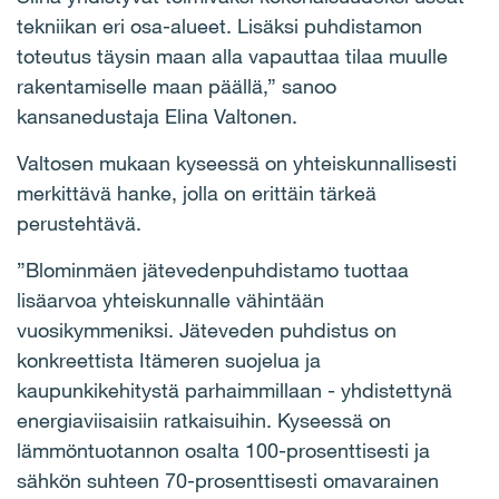
tekniikan eri osa-alueet. Lisäksi puhdistamon
toteutus täysin maan alla vapauttaa tilaa muulle
rakentamiselle maan päällä,” sanoo
kansanedustaja Elina Valtonen.
Valtosen mukaan kyseessä on yhteiskunnallisesti
merkittävä hanke, jolla on erittäin tärkeä
perustehtävä.
”Blominmäen jätevedenpuhdistamo tuottaa
lisäarvoa yhteiskunnalle vähintään
vuosikymmeniksi. Jäteveden puhdistus on
konkreettista Itämeren suojelua ja
kaupunkikehitystä parhaimmillaan - yhdistettynä
energiaviisaisiin ratkaisuihin. Kyseessä on
lämmöntuotannon osalta 100-prosenttisesti ja
sähkön suhteen 70-prosenttisesti omavarainen