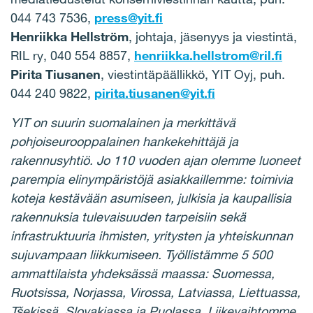
044 743 7536,
press@yit.fi
Henriikka Hellström
, johtaja, jäsenyys ja viestintä,
RIL ry, 040 554 8857,
henriikka.hellstrom@ril.fi
Pirita Tiusanen
, viestintäpäällikkö, YIT Oyj, puh.
044 240 9822,
pirita.tiusanen@yit.fi
YIT on suurin suomalainen ja merkittävä
pohjoiseurooppalainen hankekehittäjä ja
rakennusyhtiö. Jo 110 vuoden ajan olemme luoneet
parempia elinympäristöjä asiakkaillemme: toimivia
koteja kestävään asumiseen, julkisia ja kaupallisia
rakennuksia tulevaisuuden tarpeisiin sekä
infrastruktuuria ihmisten, yritysten ja yhteiskunnan
sujuvampaan liikkumiseen. Työllistämme 5 500
ammattilaista yhdeksässä maassa: Suomessa,
Ruotsissa, Norjassa, Virossa, Latviassa, Liettuassa,
Tšekissä, Slovakiassa ja Puolassa. Liikevaihtomme