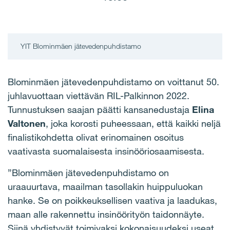
YIT Blominmäen jätevedenpuhdistamo
Blominmäen jätevedenpuhdistamo on voittanut 50.
juhlavuottaan viettävän RIL-Palkinnon 2022.
Tunnustuksen saajan päätti kansanedustaja
Elina
Valtonen
, joka korosti puheessaan, että kaikki neljä
finalistikohdetta olivat erinomainen osoitus
vaativasta suomalaisesta insinööriosaamisesta.
”Blominmäen jätevedenpuhdistamo on
uraauurtava, maailman tasollakin huippuluokan
hanke. Se on poikkeuksellisen vaativa ja laadukas,
maan alle rakennettu insinöörityön taidonnäyte.
Siinä yhdistyvät toimivaksi kokonaisuudeksi useat