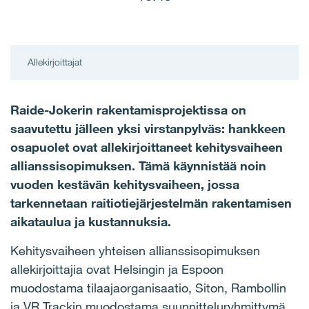
Allekirjoittajat
Raide-Jokerin rakentamisprojektissa on
saavutettu jälleen yksi virstanpylväs: hankkeen
osapuolet ovat allekirjoittaneet kehitysvaiheen
allianssisopimuksen. Tämä käynnistää noin
vuoden kestävän kehitysvaiheen, jossa
tarkennetaan raitiotiejärjestelmän rakentamisen
aikataulua ja kustannuksia.
Kehitysvaiheen yhteisen allianssisopimuksen
allekirjoittajia ovat Helsingin ja Espoon
muodostama tilaajaorganisaatio, Siton, Rambollin
ja VR Trackin muodostama suunnitteluryhmittymä