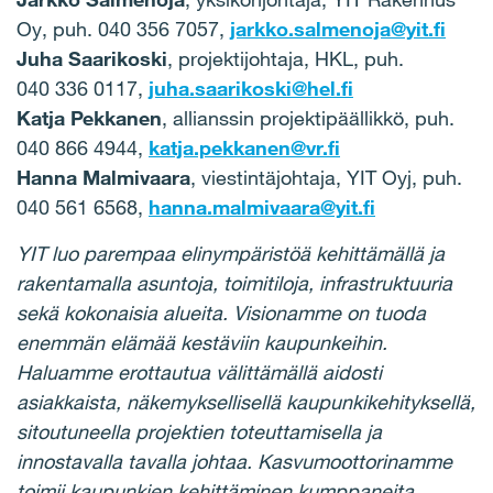
Oy, puh. 040 356 7057,
jarkko.salmenoja@yit.fi
Juha Saarikoski
, projektijohtaja, HKL, puh.
040 336 0117,
juha.saarikoski@hel.fi
Katja Pekkanen
, allianssin projektipäällikkö, puh.
040 866 4944,
katja.pekkanen@vr.fi
Hanna Malmivaara
, viestintäjohtaja, YIT Oyj, puh.
040 561 6568,
hanna.malmivaara@yit.fi
YIT luo parempaa elinympäristöä kehittämällä ja
rakentamalla asuntoja, toimitiloja, infrastruktuuria
sekä kokonaisia alueita. Visionamme on tuoda
enemmän elämää kestäviin kaupunkeihin.
Haluamme erottautua välittämällä aidosti
asiakkaista, näkemyksellisellä kaupunkikehityksellä,
sitoutuneella projektien toteuttamisella ja
innostavalla tavalla johtaa. Kasvumoottorinamme
toimii kaupunkien kehittäminen kumppaneita