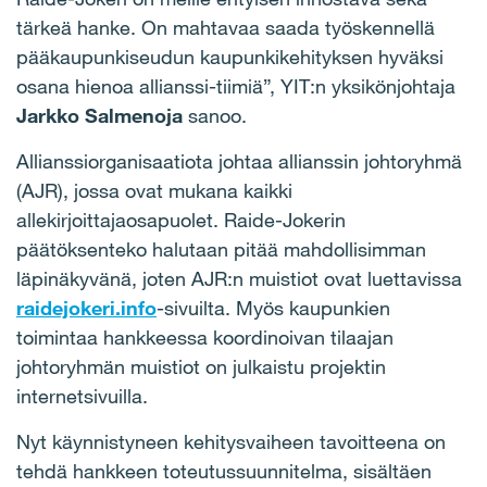
tärkeä hanke. On mahtavaa saada työskennellä
pääkaupunkiseudun kaupunkikehityksen hyväksi
osana hienoa allianssi-tiimiä”, YIT:n yksikönjohtaja
Jarkko Salmenoja
sanoo.
Allianssiorganisaatiota johtaa allianssin johtoryhmä
(AJR), jossa ovat mukana kaikki
allekirjoittajaosapuolet. Raide-Jokerin
päätöksenteko halutaan pitää mahdollisimman
läpinäkyvänä, joten AJR:n muistiot ovat luettavissa
raidejokeri.info
-sivuilta. Myös kaupunkien
toimintaa hankkeessa koordinoivan tilaajan
johtoryhmän muistiot on julkaistu projektin
internetsivuilla.
Nyt käynnistyneen kehitysvaiheen tavoitteena on
tehdä hankkeen toteutussuunnitelma, sisältäen