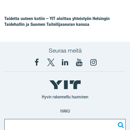
Taidetta uuteen kotiin – YIT aloittaa yhteistyön Helsingin
Taidehallin ja Suomen Taiteilijaseuran kanssa
Seuraa meitä
Facebook
X
YIT
YIT
Instagram
YIT
YIT
Corporation
Corporation
YIT
Suomi
Suomi
Suomi
Hyvin rakennettu huominen
HAKU