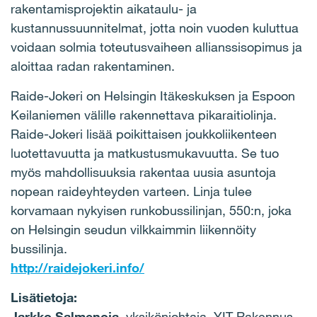
rakentamisprojektin aikataulu- ja
kustannussuunnitelmat, jotta noin vuoden kuluttua
voidaan solmia toteutusvaiheen allianssisopimus ja
aloittaa radan rakentaminen.
Raide-Jokeri on Helsingin Itäkeskuksen ja Espoon
Keilaniemen välille rakennettava pikaraitiolinja.
Raide-Jokeri lisää poikittaisen joukkoliikenteen
luotettavuutta ja matkustusmukavuutta. Se tuo
myös mahdollisuuksia rakentaa uusia asuntoja
nopean raideyhteyden varteen. Linja tulee
korvamaan nykyisen runkobussilinjan, 550:n, joka
on Helsingin seudun vilkkaimmin liikennöity
bussilinja.
http://raidejokeri.info/
Lisätietoja:
Jarkko Salmenoja
, yksikönjohtaja, YIT Rakennus