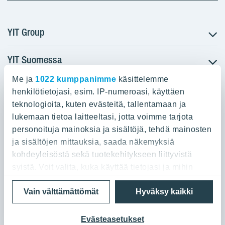
YIT Group
YIT Suomessa
Tietoa YIT:stä
Töihin meille
Me ja
1022 kumppanimme
käsittelemme
YIT:n pääkonttori
Myytävät asunnot
Sijoittajat
henkilötietojasi, esim. IP-numeroasi, käyttäen
Vuokrattavat toimitilat
teknologioita, kuten evästeitä, tallentamaan ja
Panuntie 11, PL 36, 00620 Helsinki
Projektit
lukemaan tietoa laitteeltasi, jotta voimme tarjota
Kiinteistösijoittaminen
Vastuullisuus
personoituja mainoksia ja sisältöjä, tehdä mainosten
020 433 111
Infrarakentaminen
Media
ja sisältöjen mittauksia, saada näkemyksiä
Toimitilarakentaminen
Yhteystiedot
kohdeyleisöstä sekä tuotekehitykseen liittyvistä
Teollisuusrakentaminen
syistä. Voit valita, kuka käyttää tietojasi ja mihin
tarkoituksiin.
Tietosuoja ja Käyttöehdot
Lähetä meille palautetta
Evästeet
Vain välttämättömät
Hyväksy kaikki
© 2026 YIT Oyj
Jos sallit, haluamme myös tehdä seuraavia:
Kerätä tietoja maantieteellisestä sijainnistasi,
Evästeasetukset