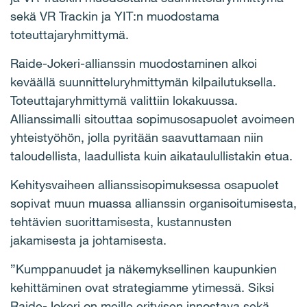
sekä VR Trackin ja YIT:n muodostama
toteuttajaryhmittymä.
Raide-Jokeri-allianssin muodostaminen alkoi
keväällä suunnitteluryhmittymän kilpailutuksella.
Toteuttajaryhmittymä valittiin lokakuussa.
Allianssimalli sitouttaa sopimusosapuolet avoimeen
yhteistyöhön, jolla pyritään saavuttamaan niin
taloudellista, laadullista kuin aikataulullistakin etua.
Kehitysvaiheen allianssisopimuksessa osapuolet
sopivat muun muassa allianssin organisoitumisesta,
tehtävien suorittamisesta, kustannusten
jakamisesta ja johtamisesta.
”Kumppanuudet ja näkemyksellinen kaupunkien
kehittäminen ovat strategiamme ytimessä. Siksi
Raide-Jokeri on meille erityisen innostava sekä