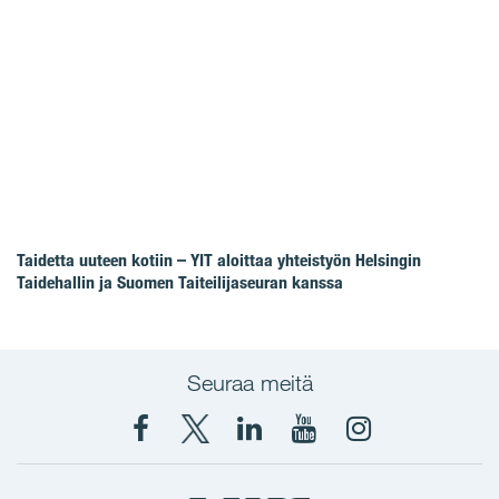
Taidetta uuteen kotiin – YIT aloittaa yhteistyön Helsingin
Taidehallin ja Suomen Taiteilijaseuran kanssa
Seuraa meitä
Facebook
X
YIT
YIT
Instagram
YIT
YIT
Corporation
Corporation
YIT