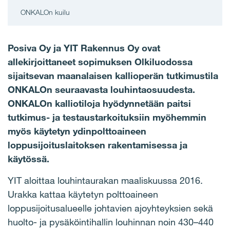
ONKALOn kuilu
Posiva Oy ja YIT Rakennus Oy ovat
allekirjoittaneet sopimuksen Olkiluodossa
sijaitsevan maanalaisen kallioperän tutkimustila
ONKALOn seuraavasta louhintaosuudesta.
ONKALOn kalliotiloja hyödynnetään paitsi
tutkimus- ja testaustarkoituksiin myöhemmin
myös käytetyn ydinpolttoaineen
loppusijoituslaitoksen rakentamisessa ja
käytössä.
YIT aloittaa louhintaurakan maaliskuussa 2016.
Urakka kattaa käytetyn polttoaineen
loppusijoitusalueelle johtavien ajoyhteyksien sekä
huolto- ja pysäköintihallin louhinnan noin 430–440