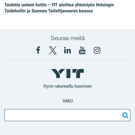
Taidetta uuteen kotiin – YIT aloittaa yhteistyön Helsingin
Taidehallin ja Suomen Taiteilijaseuran kanssa
Seuraa meitä
Facebook
X
YIT
YIT
Instagram
YIT
YIT
Corporation
Corporation
YIT
Suomi
Suomi
Suomi
Hyvin rakennettu huominen
HAKU