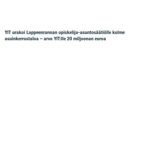
YIT urakoi Lappeenrannan opiskelija-asuntosäätiölle kolme
asuinkerrostaloa – arvo YIT:lle 20 miljoonan euroa