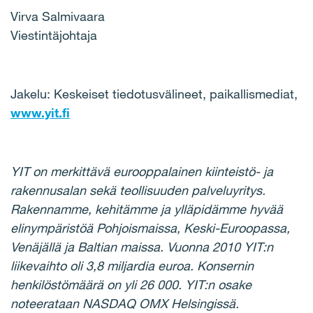
Virva Salmivaara
Viestintäjohtaja
Jakelu: Keskeiset tiedotusvälineet, paikallismediat,
www.yit.fi
YIT on merkittävä eurooppalainen kiinteistö- ja
rakennusalan sekä teollisuuden palveluyritys.
Rakennamme, kehitämme ja ylläpidämme hyvää
elinympäristöä Pohjoismaissa, Keski-Euroopassa,
Venäjällä ja Baltian maissa. Vuonna 2010 YIT:n
liikevaihto oli 3,8 miljardia euroa. Konsernin
henkilöstömäärä on yli 26 000. YIT:n osake
noteerataan NASDAQ OMX Helsingissä.