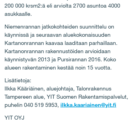
200 000 krsm2:ä eli arviolta 2700 asuntoa 4000
asukkaalle.
Niemenrannan jatkokohteiden suunnittelu on
käynnissä ja seuraavan aluekokonaisuuden
Kartanonrannan kaavaa laaditaan parhaillaan.
Kartanonrannan rakennustöiden arvioidaan
käynnistyvän 2013 ja Pursirannan 2016. Koko
alueen rakentaminen kestää noin 15 vuotta.
Lisätietoja:
Ilkka Kääriäinen, aluejohtaja, Talonrakennus
Tampereen alue, YIT Suomen Rakentamispalvelut,
p
uhelin 040 519 5953,
ilkka.kaariainen@yit.fi
YIT OYJ