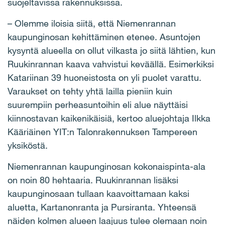
suojeltavissa rakennuksissa.
– Olemme iloisia siitä, että Niemenrannan
kaupunginosan kehittäminen etenee. Asuntojen
kysyntä alueella on ollut vilkasta jo siitä lähtien, kun
Ruukinrannan kaava vahvistui keväällä. Esimerkiksi
Katariinan 39 huoneistosta on yli puolet varattu.
Varaukset on tehty yhtä lailla pieniin kuin
suurempiin perheasuntoihin eli alue näyttäisi
kiinnostavan kaikenikäisiä, kertoo aluejohtaja Ilkka
Kääriäinen YIT:n Talonrakennuksen Tampereen
yksiköstä.
Niemenrannan kaupunginosan kokonaispinta-ala
on noin 80 hehtaaria. Ruukinrannan lisäksi
kaupunginosaan tullaan kaavoittamaan kaksi
aluetta, Kartanonranta ja Pursiranta. Yhteensä
näiden kolmen alueen laajuus tulee olemaan noin