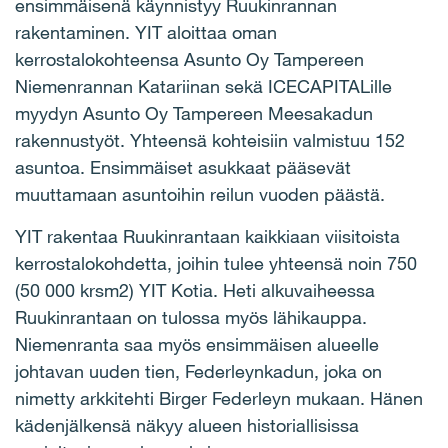
ensimmäisenä käynnistyy Ruukinrannan
rakentaminen.
YIT aloittaa oman
kerrostalokohteensa Asunto Oy Tampereen
Niemenrannan Katariinan sekä ICECAPITALille
myydyn Asunto Oy Tampereen Meesakadun
rakennustyöt. Yhteensä kohteisiin valmistuu 152
asuntoa. E
nsimmäiset asukkaat pääsevät
muuttamaan asuntoihin reilun vuoden päästä.
YIT rakentaa Ruukinrantaan kaikkiaan viisitoista
kerrostalokohdetta, joihin tulee yhteensä noin 750
(50 000 krsm2) YIT Kotia. Heti alkuvaiheessa
Ruukinrantaan on tulossa myös lähikauppa.
Niemenranta saa myös ensimmäisen alueelle
johtavan uuden tien, Federleynkadun, joka on
nimetty arkkitehti Birger Federleyn mukaan. Hänen
kädenjälkensä näkyy alueen historiallisissa