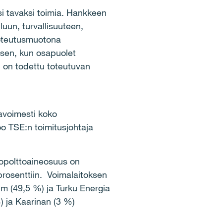
si tavaksi toimia. Hankkeen
luun, turvallisuuteen,
 toteutusmuotona
sen, kun osapuolet
n on todettu toteutuvan
 avoimesti koko
oo TSE:n toimitusjohtaja
opolttoaineosuus on
rosenttiin. Voimalaitoksen
m (49,5 %) ja Turku Energia
%) ja Kaarinan (3 %)