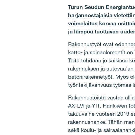
Turun Seudun Energiantuo
harjannostajaisia vietetti
voimalaitos korvaa ositta
ja lämpöä tuottavan uuden
Rakennustyöt ovat edenneet 
katto- ja seinäelementit on
Töitä tehdään jo kaikissa k
rakennuksen ja autovaa’an b
betonirakennetyöt. Myös ole
työntekijävahvuus työmaall
Rakennustöistä vastaa allia
AX-LVI ja YIT. Hankkeen to
takuuvaihe vuoteen 2019 sa
rakennushanke. Tähän menne
sekä koulu- ja sairaalahank