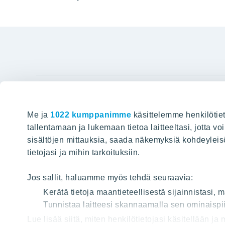
YIT Gro
Me ja
1022 kumppanimme
käsittelemme henkilötiet
Hyvin rakennettu huominen
Tietoa YIT:
tallentamaan ja lukemaan tietoa laitteeltasi, jotta v
sisältöjen mittauksia, saada näkemyksiä kohdeyleisöst
Töihin meil
HAKU
tietojasi ja mihin tarkoituksiin.
Sijoittajat
Projektit
Jos sallit, haluamme myös tehdä seuraavia:
Vastuullis
Kerätä tietoja maantieteellisestä sijainnistasi,
Media
Tunnistaa laitteesi skannaamalla sen ominaispii
Lue lisää siitä, miten henkilötietojasi käsitellään ja
Yhteystied