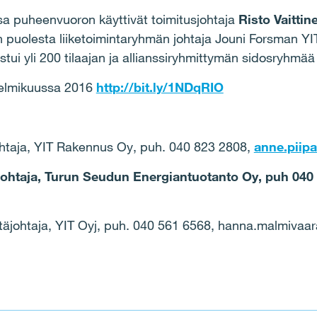
sa puheenvuoron käyttivät toimitusjohtaja
Risto Vaittin
puolesta liiketoimintaryhmän johtaja Jouni Forsman YIT
istui yli 200 tilaajan ja allianssiryhmittymän sidosryhmää
helmikuussa 2016
http://bit.ly/1NDqRIO
ohtaja, YIT Rakennus Oy, puh. 040 823 2808,
anne.piipa
sjohtaja, Turun Seudun Energiantuotanto Oy, puh 040
ntäjohtaja, YIT Oyj, puh. 040 561 6568, hanna.malmivaara