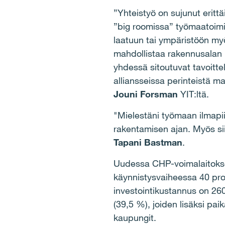
”Yhteistyö on sujunut eritt
”big roomissa” työmaatoimi
laatuun tai ympäristöön myö
mahdollistaa rakennusalan
yhdessä sitoutuvat tavoitte
alliansseissa perinteistä ma
Jouni Forsman
YIT:ltä.
"Mielestäni työmaan ilmapiir
rakentamisen ajan. Myös siis
Tapani Bastman
.
Uudessa CHP-voimalaitokses
käynnistysvaiheessa 40 pro
investointikustannus on 26
(39,5 %), joiden lisäksi pai
kaupungit.