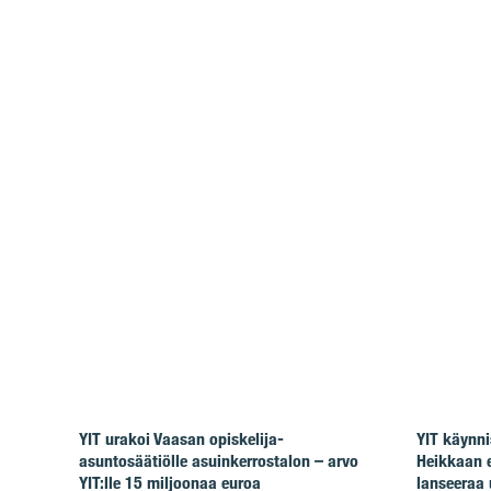
YIT urakoi Vaasan opiskelija-
YIT käynni
asuntosäätiölle asuinkerrostalon – arvo
Heikkaan 
YIT:lle 15 miljoonaa euroa
lanseeraa 