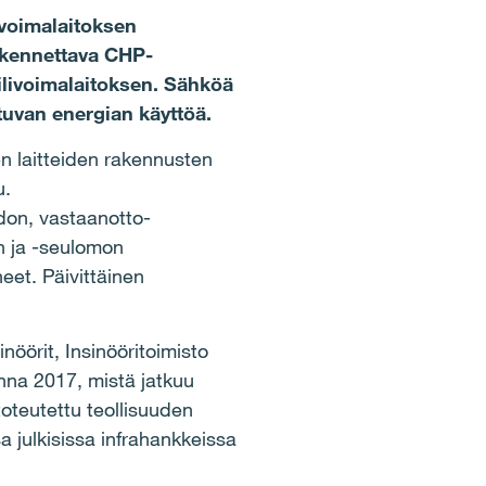
voimalaitoksen
rakennettava CHP-
ilivoimalaitoksen. Sähköä
tuvan energian käyttöä.
en laitteiden rakennusten
u.
adon, vastaanotto-
on ja -seulomon
eet. Päivittäinen
öörit, Insinööritoimisto
nna 2017, mistä jatkuu
oteutettu teollisuuden
julkisissa infrahankkeissa