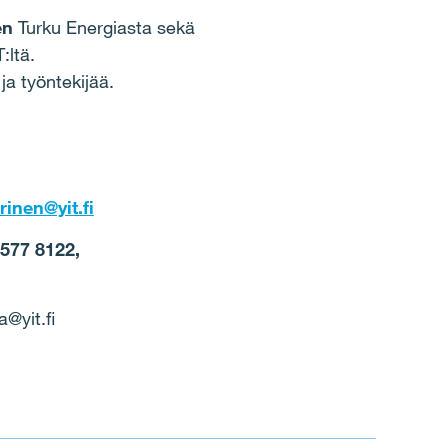
en
Turku Energiasta sekä
:ltä.
 ja työntekijää.
rinen@yit.fi
 577 8122,
@yit.fi