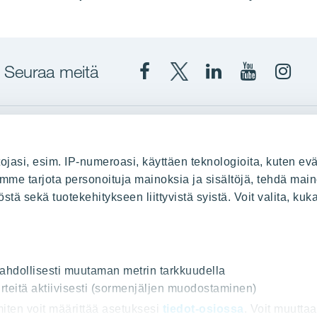
Seuraa meitä
Facebook
X
YIT
YIT
Insta
YIT
YIT
Corporation
Corporati
YIT
Suomi
Suomi
Suom
up
YIT Suomessa
ojasi, esim. IP-numeroasi, käyttäen teknologioita, kuten evä
stä
Myytävät asunnot
oimme tarjota personoituja mainoksia ja sisältöjä, tehdä main
ä sekä tuotekehitykseen liittyvistä syistä. Voit valita, kuk
le
Vuokrattavat toimitilat
Kiinteistösijoittaminen
Infrarakentaminen
uus
Toimitilarakentaminen
 mahdollisesti muutaman metrin tarkkuudella
Teollisuusrakentaminen
rteitä aktiivisesti (sormenjäljen muodostaminen)
 miten voit määrittää asetuksesi
tiedot-osiossa
. Voit muutta
ot