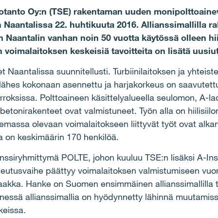
tanto Oy:n (TSE) rakentaman uuden monipolttoaine
in Naantalissa 22. huhtikuuta 2016. Allianssimallilla 
in Naantalin vanhan noin 50 vuotta käytössä olleen hi
 voimalaitoksen keskeisiä tavoitteita on lisätä uusiu
Naantalissa suunnitellusti. Turbiinilaitoksen ja yhteist
 lähes kokonaan asennettu ja harjakorkeus on saavutett
erroksissa. Polttoaineen käsittelyalueella seulomon, A-l
etonirakenteet ovat valmistuneet. Työn alla on hiilisiil
massa olevaan voimalaitokseen liittyvät työt ovat alkan
a on keskimäärin 170 henkilöä.
nssiryhmittymä POLTE, johon kuuluu TSE:n lisäksi A-Insin
teutusvaihe päättyy voimalaitoksen valmistumiseen vuo
akka. Hanke on Suomen ensimmäinen allianssimallilla t
ssä allianssimallia on hyödynnetty lähinnä muutamissa 
keissa.