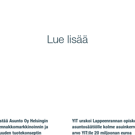
Lue lisää
stää Asunto Oy Helsingin
YIT urakoi Lappeenrannan opiske
ennakkomarkkinoinnin ja
asuntosäätiölle kolme asuinkerr
uuden tuotekonseptin
arvo YIT:lle 20 miljoonan euroa