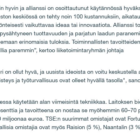
äin hyvin ja allianssi on osoittautunut käytännössä hyväk
ston keskiössä on tehty
noin 100 kustannuksiin, aikatau
nteisesti vaikuttavaa ideaa tai innovaatiota. Allianssi
 pysähtyneen tuottavuuden ja parjatun laadun paranemi
lemaan erinomaisia tuloksia. Toiminnallisten tavoitteide
llia paremmin”, kertoo liiketoimintaryhmän johtaja
i on ollut hyvä, ja uusista ideoista on voitu keskustella
teys ja työturvallisuus ovat olleet hyvällä tasolla", san
sa käytetään alan viimeisintä tekniikkaa. Laitoksen
bi
senttia ja tavoitteena on nostaa se myöhemmin 60–70 p
0 miljoonaa euroa. TSE:n suurimmat omistajat ovat Fortu
kallisia omistajia ovat myös Raision (5 %), Naantalin (3 