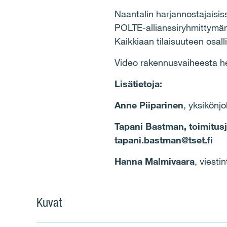
Naantalin harjannostajaisis
POLTE-allianssiryhmittymän 
Kaikkiaan tilaisuuteen osall
Video rakennusvaiheesta 
Lisätietoja:
Anne Piiparinen
, yksikönj
Tapani Bastman
, toimitu
tapani.bastman@tset.fi
Hanna Malmivaara
, viesti
Kuvat