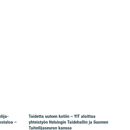
lija-
Taidetta uuteen kotiin – YIT aloittaa
ostaloa –
yhteistyön Helsingin Taidehallin ja Suomen
Taiteilijaseuran kanssa