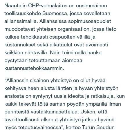
Naantalin CHP-voimalaitos on ensimmäinen
teollisuuskohde Suomessa, jossa sovelletaan
allianssimallia. Allianssissa sopimusosapuolet
muodostavat yhteisen organisaation, jossa tieto
kulkee tehokkaasti osapuolten välillä ja
kustannukset sekä aikataulut ovat avoimesti
kaikkien nähtävillä. Näin toimimalla hanke
pystytään toteuttamaan aiempaa
kustannustehokkaammin.
“Allianssin sisäinen yhteistyö on ollut hyvää
kehitysvaiheen alusta lähtien ja hyvän yhteistyön
ansiosta on syntynyt uusia ideoita ja ratkaisuja, kun
kaikki tekevät töitä saman pöydän ympärillä ilman
perinteistä vastakkainasettelua. Uskon, että
tavoitteellisesti alkanut yhteistyö jatkuu hyvänä
myös toteutusvaiheessa”, kertoo Turun Seudun