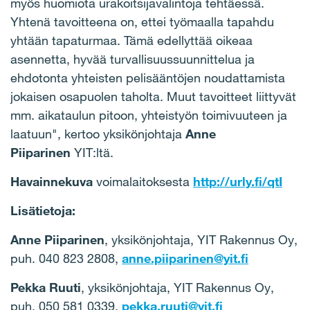
myös huomiota urakoitsijavalintoja tehtäessä.
Yhtenä tavoitteena on, ettei työmaalla tapahdu
yhtään tapaturmaa. Tämä edellyttää oikeaa
asennetta, hyvää turvallisuussuunnittelua ja
ehdotonta yhteisten pelisääntöjen noudattamista
jokaisen osapuolen taholta. Muut tavoitteet liittyvät
mm. aikataulun pitoon, yhteistyön toimivuuteen ja
laatuun", kertoo yksikönjohtaja
Anne
Piiparinen
YIT:ltä.
Havainnekuva
voimalaitoksesta
http://urly.fi/qtI
Lisätietoja:
Anne Piiparinen
, yksikönjohtaja, YIT Rakennus Oy,
puh. 040 823 2808,
anne.piiparinen@yit.fi
Pekka Ruuti
, yksikönjohtaja, YIT Rakennus Oy,
puh. 050 581 0339,
pekka.ruuti@yit.fi