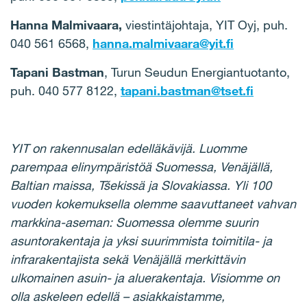
Hanna Malmivaara,
viestintäjohtaja, YIT Oyj, puh.
040 561 6568,
hanna.malmivaara@yit.fi
Tapani Bastman
, Turun Seudun Energiantuotanto,
puh. 040 577 8122,
tapani.bastman@tset.fi
YIT on rakennusalan edelläkävijä. Luomme
parempaa elinympäristöä Suomessa, Venäjällä,
Baltian maissa, Tšekissä ja Slovakiassa. Yli 100
vuoden kokemuksella olemme saavuttaneet vahvan
markkina-aseman: Suomessa olemme suurin
asuntorakentaja ja yksi suurimmista toimitila- ja
infrarakentajista sekä Venäjällä merkittävin
ulkomainen asuin- ja aluerakentaja. Visiomme on
olla askeleen edellä – asiakkaistamme,