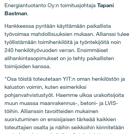
Energiantuotanto Oy:n toimitusjohtaja
Tapani
Bastman
.
Hankkeessa pyritään käyttämään paikallista
työvoimaa mahdollisuuksien mukaan. Allianssi tulee
työllistämään toimihenkilöitä ja työntekijöitä noin
240 henkilötyövuoden verran. Ensimmäiset
alihankintasopimukset on jo tehty paikallisten
toimijoiden kanssa.
"Osa töistä toteutetaan YIT:n oman henkilöstön ja
kaluston voimin, kuten esimerkiksi
pohjanvahvistustyöt. Haemme ulkoa urakoitsijoita
muun muassa maanrakennus-, betoni- ja LVIS-
töihin. Allianssin tavoitteiden mukainen
suoriutuminen on ensisijaisen tärkeää kaikkien
toteuttajien osalta ja näihin seikkoihin kiinnitetään