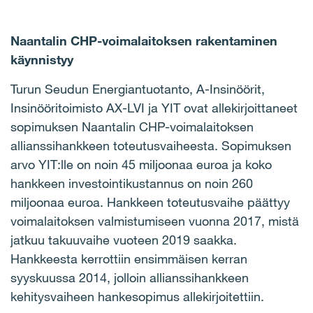
Naantalin CHP-voimalaitoksen rakentaminen
käynnistyy
Turun Seudun Energiantuotanto, A-Insinöörit,
Insinööritoimisto AX-LVI ja YIT ovat allekirjoittaneet
sopimuksen Naantalin CHP-voimalaitoksen
allianssihankkeen toteutusvaiheesta. Sopimuksen
arvo YIT:lle on noin 45 miljoonaa euroa ja koko
hankkeen investointikustannus on noin 260
miljoonaa euroa. Hankkeen toteutusvaihe päättyy
voimalaitoksen valmistumiseen vuonna 2017, mistä
jatkuu takuuvaihe vuoteen 2019 saakka.
Hankkeesta kerrottiin ensimmäisen kerran
syyskuussa 2014, jolloin
allianssihankkeen
kehitysvaiheen hankesopimus allekirjoitettiin
.