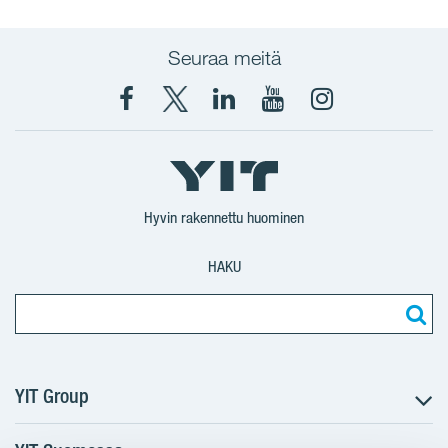
Seuraa meitä
Facebook
X
YIT
YIT
Instagram
YIT
YIT
Corporation
Corporation
YIT
Suomi
Suomi
Suomi
Hyvin rakennettu huominen
HAKU
YIT Group