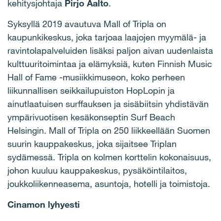
kehitysjohtaja
Pirjo Aalto
.
Syksyllä 2019 avautuva Mall of Tripla on
kaupunkikeskus, joka tarjoaa laajojen myymälä- ja
ravintolapalveluiden lisäksi paljon aivan uudenlaista
kulttuuritoimintaa ja elämyksiä, kuten Finnish Music
Hall of Fame -musiikkimuseon, koko perheen
liikunnallisen seikkailupuiston HopLopin ja
ainutlaatuisen surffauksen ja sisäbiitsin yhdistävän
ympärivuotisen kesäkonseptin Surf Beach
Helsingin. Mall of Tripla on 250 liikkeellään Suomen
suurin kauppakeskus, joka sijaitsee Triplan
sydämessä. Tripla on kolmen korttelin kokonaisuus,
johon kuuluu kauppakeskus, pysäköintilaitos,
joukkoliikenneasema, asuntoja, hotelli ja toimistoja.
Cinamon lyhyesti