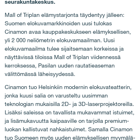
seurakuntakeskus.
Mall of Triplan elämystarjonta täydentyy jälleen:
Suomen elokuvamarkkinoiden uusi tulokas
Cinamon avaa kauppakeskukseen elämyksellisen,
yli 2 000 neliömetrin elokuvamaailman. Uusi
elokuvamaailma tulee sijaitsemaan korkeissa ja
näyttävissä tiloissa Mall of Triplan viidennessä
kerroksessa, Pasilan uuden rautatieaseman
välittömässä läheisyydessä.
Cinamon tuo Helsinkiin modernin elokuvateatterin,
jonka kuusi salia on varusteltu uusimman
teknologian mukaisilla 2D- ja 3D-laserprojektoreilla.
Lisäksi saleissa on tavallista mukavammat istuimet,
ja lisämukavuutta kaipaaville on tarjolla premium-
luokan kallistuvat nahkaistuimet. Samalla Cinamon
tuo Suomeen myös uuden elämyksellisen myymälä-