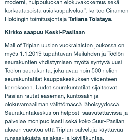
moderni, huippuluokan elokuvakokemus sekä
korkeatasoista asiakaspalvelua”, kertoo Cinamon
Holdingin toimitusjohtaja
Tatiana Tolstaya
.
Kirkko saapuu Keski-Pasilaan
Mall of Triplan uusien vuokralaisten joukossa on
myös 1.1.2019 tapahtuvan Meilahden ja Töölön
seurakuntien yhdistymisen myötä syntyvä uusi
Töölön seurakunta, joka avaa noin 500 neliön
seurakuntatilat kauppakeskuksen viidenteen
kerrokseen. Uudet seurakuntatilat sijaitsevat
Pasilan rautatieaseman, kuntosalin ja
elokuvamaailman välittömässä läheisyydessä.
Seurakuntakeskus on helposti saavutettavissa ja
palvelee monipuolisesti sekä koko Suur-Pasilan
alueen väestöä että Triplan palveluja käyttävää
runsaslukuista asiakas- ja kävijäkuntaa,