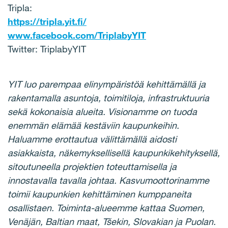
Tripla:
https://tripla.yit.fi/
www.facebook.com/TriplabyYIT
Twitter: TriplabyYIT
YIT luo parempaa elinympäristöä kehittämällä ja
rakentamalla asuntoja, toimitiloja, infrastruktuuria
sekä kokonaisia alueita. Visionamme on tuoda
enemmän elämää kestäviin kaupunkeihin.
Haluamme erottautua välittämällä aidosti
asiakkaista, näkemyksellisellä kaupunkikehityksellä,
sitoutuneella projektien toteuttamisella ja
innostavalla tavalla johtaa. Kasvumoottorinamme
toimii kaupunkien kehittäminen kumppaneita
osallistaen. Toiminta-alueemme kattaa Suomen,
Venäjän, Baltian maat, Tšekin, Slovakian ja Puolan.