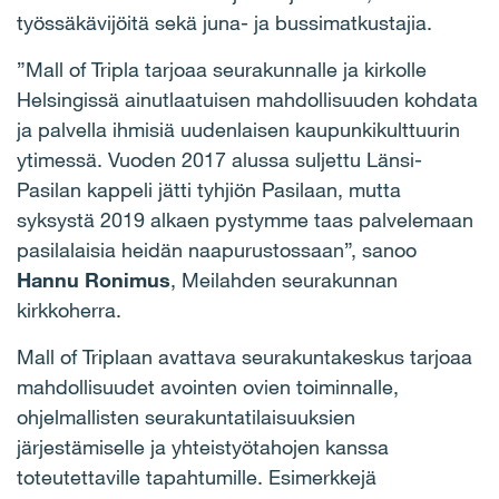
työssäkävijöitä sekä juna- ja bussimatkustajia.
”Mall of Tripla tarjoaa seurakunnalle ja kirkolle
Helsingissä ainutlaatuisen mahdollisuuden kohdata
ja palvella ihmisiä uudenlaisen kaupunkikulttuurin
ytimessä. Vuoden 2017 alussa suljettu Länsi-
Pasilan kappeli jätti tyhjiön Pasilaan, mutta
syksystä 2019 alkaen pystymme taas palvelemaan
pasilalaisia heidän naapurustossaan”, sanoo
Hannu Ronimus
, Meilahden seurakunnan
kirkkoherra.
Mall of Triplaan avattava seurakuntakeskus tarjoaa
mahdollisuudet avointen ovien toiminnalle,
ohjelmallisten seurakuntatilaisuuksien
järjestämiselle ja yhteistyötahojen kanssa
toteutettaville tapahtumille. Esimerkkejä