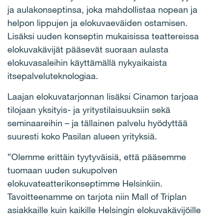
ja aulakonseptinsa, joka mahdollistaa nopean ja
helpon lippujen ja elokuvaeväiden ostamisen.
Lisäksi uuden konseptin mukaisissa teattereissa
elokuvakävijät pääsevät suoraan aulasta
elokuvasaleihin käyttämällä nykyaikaista
itsepalveluteknologiaa.
Laajan elokuvatarjonnan lisäksi Cinamon tarjoaa
tilojaan yksityis- ja yritystilaisuuksiin sekä
seminaareihin – ja tällainen palvelu hyödyttää
suuresti koko Pasilan alueen yrityksiä.
”Olemme erittäin tyytyväisiä, että pääsemme
tuomaan uuden sukupolven
elokuvateatterikonseptimme Helsinkiin.
Tavoitteenamme on tarjota niin Mall of Triplan
asiakkaille kuin kaikille Helsingin elokuvakävijöille