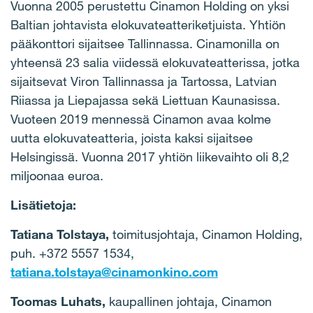
Vuonna 2005 perustettu Cinamon Holding on yksi
Baltian johtavista elokuvateatteriketjuista. Yhtiön
pääkonttori sijaitsee Tallinnassa. Cinamonilla on
yhteensä 23 salia viidessä elokuvateatterissa, jotka
sijaitsevat Viron Tallinnassa ja Tartossa, Latvian
Riiassa ja Liepajassa sekä Liettuan Kaunasissa.
Vuoteen 2019 mennessä Cinamon avaa kolme
uutta elokuvateatteria, joista kaksi sijaitsee
Helsingissä. Vuonna 2017 yhtiön liikevaihto oli 8,2
miljoonaa euroa.
Lisätietoja:
Tatiana Tolstaya,
toimitusjohtaja, Cinamon Holding,
puh. +372 5557 1534,
tatiana.tolstaya@cinamonkino.com
Toomas Luhats,
kaupallinen johtaja, Cinamon