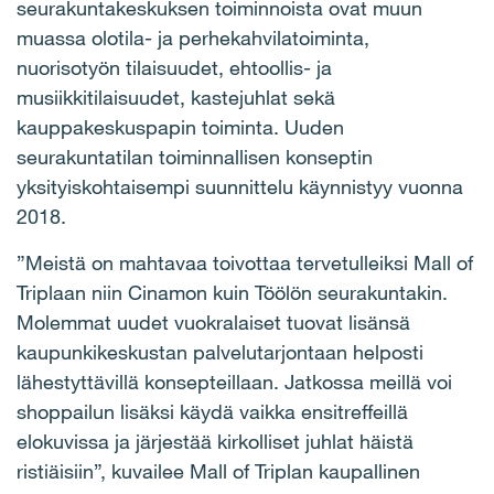
seurakuntakeskuksen toiminnoista ovat muun
muassa olotila- ja perhekahvilatoiminta,
nuorisotyön tilaisuudet, ehtoollis- ja
musiikkitilaisuudet, kastejuhlat sekä
kauppakeskuspapin toiminta. Uuden
seurakuntatilan toiminnallisen konseptin
yksityiskohtaisempi suunnittelu käynnistyy vuonna
2018.
”Meistä on mahtavaa toivottaa tervetulleiksi Mall of
Triplaan niin Cinamon kuin Töölön seurakuntakin.
Molemmat uudet vuokralaiset tuovat lisänsä
kaupunkikeskustan palvelutarjontaan helposti
lähestyttävillä konsepteillaan. Jatkossa meillä voi
shoppailun lisäksi käydä vaikka ensitreffeillä
elokuvissa ja järjestää kirkolliset juhlat häistä
ristiäisiin”, kuvailee Mall of Triplan kaupallinen