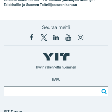
Taidehallin ja Suomen Taiteilijaseuran kanssa
Seuraa meitä
Facebook
X
YIT
YIT
Instagram
YIT
YIT
Corporation
Corporation
YIT
Suomi
Suomi
Suomi
Hyvin rakennettu huominen
HAKU
YIT Group