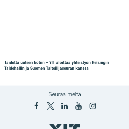
Taidetta uuteen kotiin – YIT aloittaa yhteistyön Helsingin
Taidehallin ja Suomen Taiteilijaseuran kanssa
Seuraa meitä
Facebook
X
YIT
YIT
Instagram
YIT
YIT
Corporation
Corporation
YIT