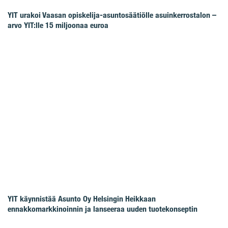
YIT urakoi Vaasan opiskelija-asuntosäätiölle asuinkerrostalon –
arvo YIT:lle 15 miljoonaa euroa
YIT käynnistää Asunto Oy Helsingin Heikkaan
ennakkomarkkinoinnin ja lanseeraa uuden tuotekonseptin