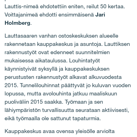
Lauttis-nimeä ehdotettiin eniten, reilut 50 kertaa.
Voittajanimeä ehdotti ensimmäisenä
Jari
Holmberg
.
Lauttasaaren vanhan ostoskeskuksen alueelle
rakennetaan kauppakeskus ja asuntoja. Lauttiksen
rakennustyöt ovat edenneet suunnitelmien
mukaisessa aikataulussa. Louhintatyöt
käynnistyivät syksyllä ja kauppakeskuksen
perustusten rakennustyöt alkavat alkuvuodesta
2015. Tunnelilouhinnat päättyvät jo kuluvan vuoden
lopussa, mutta avolouhinta jatkuu maaliskuun
puoliväliin 2015 saakka. Työmaan ja sen
lähiympäristön turvallisuutta seurataan aktiivisesti,
eikä työmaalla ole sattunut tapaturmia.
Kauppakeskus avaa ovensa yleisölle arviolta