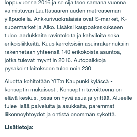
loppuvuonna 2016 ja se sijaitsee samana vuonna
valmistuvan Lauttasaaren uuden metroaseman
yläpuolella. Ankkurivuokralaisia ovat S-market, K-
supermarket ja Alko. Lisäksi kauppakeskukseen
tulee laadukkaita ravintoloita ja kahviloita sekä
erikoisliikkeitä. Kuusikerroksisiin asuinrakennuksiin
rakennetaan yhteensä 140 erikokoista asuntoa,
jotka tulevat myyntiin 2016. Autopaikkoja
pysäköintilaitokseen tulee noin 230.
Aluetta kehitetään YIT:n Kaupunki kylässä -
konseptin mukaisesti. Konseptin tavoitteena on
elävä keskus, jossa on hyvä asua ja yrittää. Alueelle
tulee lisää palveluita ja asukkaita, paremmat
liikenneyhteydet ja entistä enemmän sykettä.
Lisätietoja: