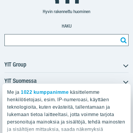
Suomi
Suomi
Suomi
Hyvin rakennettu huominen
HAKU
YIT Group
YIT Suomessa
Tietoa YIT:stä
Töihin meille
Me ja
1022 kumppanimme
käsittelemme
YIT:n pääkonttori
Myytävät asunnot
Sijoittajat
henkilötietojasi, esim. IP-numeroasi, käyttäen
Vuokrattavat toimitilat
teknologioita, kuten evästeitä, tallentamaan ja
Panuntie 11, PL 36, 00620 Helsinki
Projektit
lukemaan tietoa laitteeltasi, jotta voimme tarjota
Kiinteistösijoittaminen
Vastuullisuus
personoituja mainoksia ja sisältöjä, tehdä mainosten
020 433 111
Infrarakentaminen
Media
ja sisältöjen mittauksia, saada näkemyksiä