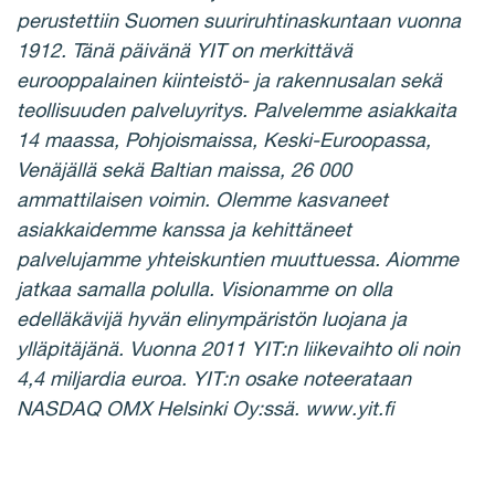
perustettiin Suomen suuriruhtinaskuntaan vuonna
1912. Tänä päivänä YIT on merkittävä
eurooppalainen kiinteistö- ja rakennusalan sekä
teollisuuden palveluyritys. Palvelemme asiakkaita
14 maassa, Pohjoismaissa, Keski-Euroopassa,
Venäjällä sekä Baltian maissa, 26 000
ammattilaisen voimin. Olemme kasvaneet
asiakkaidemme kanssa ja kehittäneet
palvelujamme yhteiskuntien muuttuessa. Aiomme
jatkaa samalla polulla. Visionamme on olla
edelläkävijä hyvän elinympäristön luojana ja
ylläpitäjänä. Vuonna 2011 YIT:n liikevaihto oli noin
4,4 miljardia euroa. YIT:n osake noteerataan
NASDAQ OMX Helsinki Oy:ssä. www.yit.fi