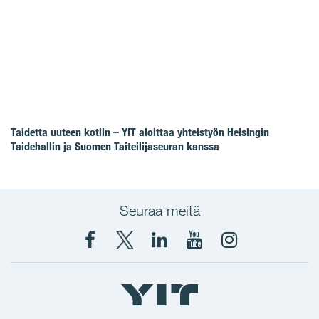
Taidetta uuteen kotiin – YIT aloittaa yhteistyön Helsingin
Taidehallin ja Suomen Taiteilijaseuran kanssa
Seuraa meitä
Facebook
X
YIT
YIT
Instagram
YIT
YIT
Corporation
Corporation
YIT
Suomi
Suomi
Suomi