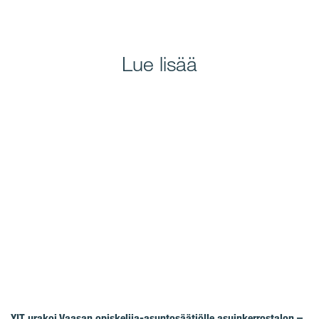
Lue lisää
YIT urakoi Vaasan opiskelija-asuntosäätiölle asuinkerrostalon –