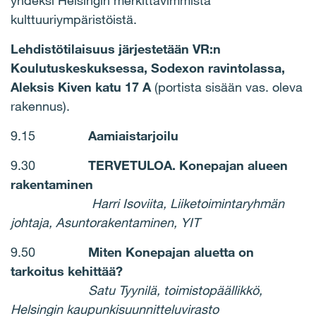
yhdeksi Helsingin merkittävimmistä
kulttuuriympäristöistä.
Lehdistötilaisuus järjestetään VR:n
Koulutuskeskuksessa, Sodexon ravintolassa,
Aleksis Kiven katu 17 A
(portista sisään vas. oleva
rakennus).
9.15
Aamiaistarjoilu
9.30
TERVETULOA. Konepajan alueen
rakentaminen
Harri Isoviita, Liiketoimintaryhmän
johtaja, Asuntorakentaminen, YIT
9.50
Miten Konepajan aluetta on
tarkoitus kehittää?
Satu Tyynilä, toimistopäällikkö,
Helsingin kaupunkisuunnitteluvirasto