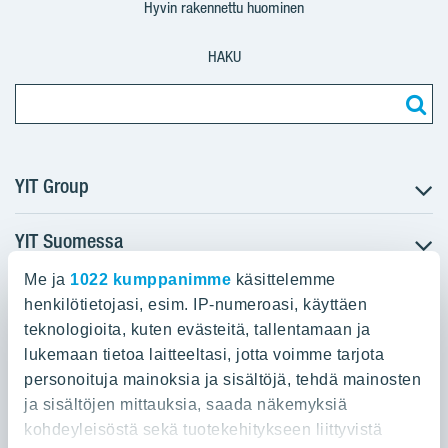
Hyvin rakennettu huominen
HAKU
YIT Group
YIT Suomessa
Tietoa YIT:stä
Töihin meille
Me ja
1022 kumppanimme
käsittelemme
YIT:n pääkonttori
Myytävät asunnot
Sijoittajat
henkilötietojasi, esim. IP-numeroasi, käyttäen
Vuokrattavat toimitilat
teknologioita, kuten evästeitä, tallentamaan ja
Panuntie 11, PL 36, 00620 Helsinki
Projektit
lukemaan tietoa laitteeltasi, jotta voimme tarjota
Kiinteistösijoittaminen
Vastuullisuus
personoituja mainoksia ja sisältöjä, tehdä mainosten
020 433 111
Infrarakentaminen
Media
ja sisältöjen mittauksia, saada näkemyksiä
Toimitilarakentaminen
Yhteystiedot
kohdeyleisöstä sekä tuotekehitykseen liittyvistä