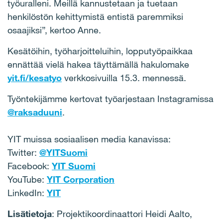
työuralleni. Meillä kannustetaan ja tuetaan
henkilöstön kehittymistä entistä paremmiksi
osaajiksi”, kertoo Anne.
Kesätöihin, työharjoitteluihin, lopputyöpaikkaa
ennättää vielä hakea täyttämällä hakulomake
yit.fi/kesatyo
verkkosivuilla 15.3. mennessä.
Työntekijämme kertovat työarjestaan Instagramissa
@raksaduuni
.
YIT muissa sosiaalisen media kanavissa:
Twitter:
@YITSuomi
Facebook:
YIT Suomi
YouTube:
YIT Corporation
LinkedIn:
YIT
Lisätietoja
: Projektikoordinaattori Heidi Aalto,