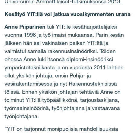
Universumin Ammattilaiset-tutkimuksessa 2013.
Kesätyö YIT:llä voi jatkua vuosikymmenten urana
Anne Piiparinen
tuli YIT:lle kesäharjoittelijaksi
vuonna 1996 ja työ imaisi mukaansa. Parin kesän
jälkeen hän sai vakinaisen paikan YIT:ltä ja
valmistui samalla rakennusinsinööriksi. Töiden
ohessa Anne luki itsensä diplomi-insinööriksi
ympäristötekniikasta ja on vuodesta 2011 lähtien
ollut yksikön johtaja, ensin Pohja- ja
vesirakentamisessa ja nyt Rakennusteknisissä
töissä. Ennen yksikön johtajan tehtäviä Anne on
toiminut YIT:llä työpäällikkönä, tarjouslaskijana,
työmaainsinöörinä, työnjohtajana ja vastaavana
työnjohtajana.
”YIT on tarjonnut monipuolisia mahdollisuuksia