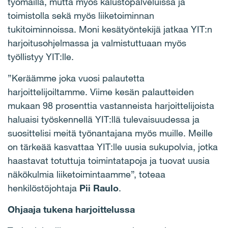
työmailla, mutta myös kalustopalveluissa ja
toimistolla sekä myös liiketoiminnan
tukitoiminnoissa. Moni kesätyöntekijä jatkaa YIT:n
harjoitusohjelmassa ja valmistuttuaan myös
työllistyy YIT:lle.
”Keräämme joka vuosi palautetta
harjoittelijoiltamme. Viime kesän palautteiden
mukaan 98 prosenttia vastanneista harjoittelijoista
haluaisi työskennellä YIT:llä tulevaisuudessa ja
suosittelisi meitä työnantajana myös muille. Meille
on tärkeää kasvattaa YIT:lle uusia sukupolvia, jotka
haastavat totuttuja toimintatapoja ja tuovat uusia
näkökulmia liiketoimintaamme”, toteaa
henkilöstöjohtaja
Pii Raulo
.
Ohjaaja tukena harjoittelussa