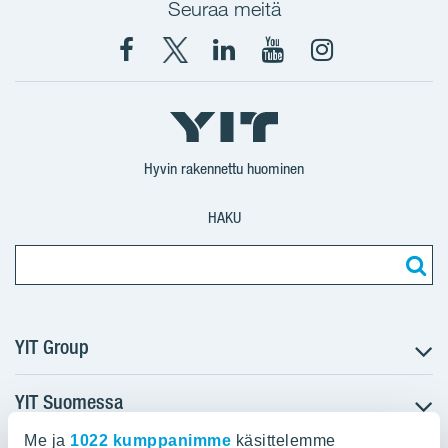
Seuraa meitä
Facebook
X
YIT
YIT
Instagram
YIT
YIT
Corporation
Corporation
YIT
Suomi
Suomi
Suomi
Hyvin rakennettu huominen
HAKU
YIT Group
YIT Suomessa
Tietoa YIT:stä
Töihin meille
Me ja
1022 kumppanimme
käsittelemme