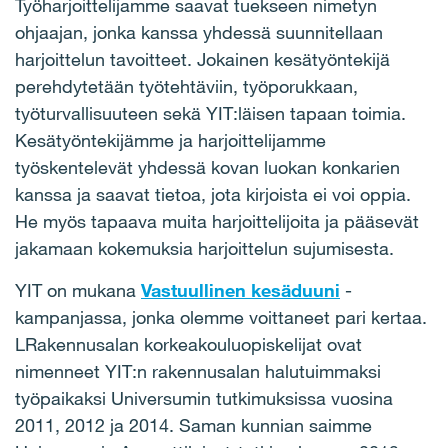
Työharjoittelijamme saavat tuekseen nimetyn
ohjaajan, jonka kanssa yhdessä suunnitellaan
harjoittelun tavoitteet. Jokainen kesätyöntekijä
perehdytetään työtehtäviin, työporukkaan,
työturvallisuuteen sekä YIT:läisen tapaan toimia.
Kesätyöntekijämme ja harjoittelijamme
työskentelevät yhdessä kovan luokan konkarien
kanssa ja saavat tietoa, jota kirjoista ei voi oppia.
He myös tapaava muita harjoittelijoita ja pääsevät
jakamaan kokemuksia harjoittelun sujumisesta.
YIT on mukana
Vastuullinen kesäduuni
-
kampanjassa, jonka olemme voittaneet pari kertaa.
LRakennusalan korkeakouluopiskelijat ovat
nimenneet YIT:n rakennusalan halutuimmaksi
työpaikaksi Universumin tutkimuksissa vuosina
2011, 2012 ja 2014. Saman kunnian saimme