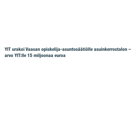
YIT urakoi Vaasan opiskelija-asuntosäätiölle asuinkerrostalon –
arvo YIT:lle 15 miljoonaa euroa