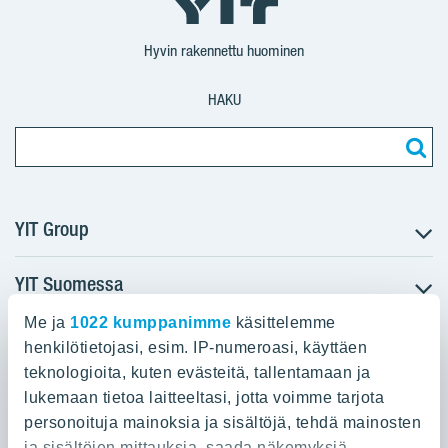
Suomi
Suomi
Suomi
Hyvin rakennettu huominen
HAKU
YIT Group
YIT Suomessa
Tietoa YIT:stä
Töihin meille
Me ja
1022 kumppanimme
käsittelemme
YIT:n pääkonttori
Myytävät asunnot
Sijoittajat
henkilötietojasi, esim. IP-numeroasi, käyttäen
Vuokrattavat toimitilat
teknologioita, kuten evästeitä, tallentamaan ja
Panuntie 11, PL 36, 00620 Helsinki
Projektit
lukemaan tietoa laitteeltasi, jotta voimme tarjota
Kiinteistösijoittaminen
Vastuullisuus
personoituja mainoksia ja sisältöjä, tehdä mainosten
020 433 111
Infrarakentaminen
Media
ja sisältöjen mittauksia, saada näkemyksiä