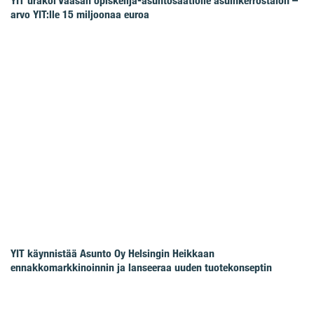
YIT urakoi Vaasan opiskelija-asuntosäätiölle asuinkerrostalon –
arvo YIT:lle 15 miljoonaa euroa
YIT käynnistää Asunto Oy Helsingin Heikkaan
ennakkomarkkinoinnin ja lanseeraa uuden tuotekonseptin