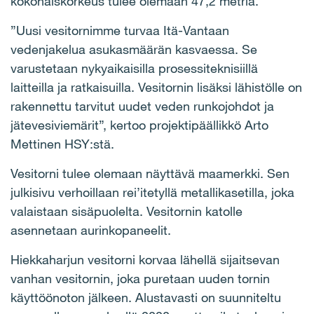
kokonaiskorkeus tulee olemaan 47,2 metriä.
”Uusi vesitornimme turvaa Itä-Vantaan
vedenjakelua asukasmäärän kasvaessa. Se
varustetaan nykyaikaisilla prosessiteknisiillä
laitteilla ja ratkaisuilla. Vesitornin lisäksi lähistölle on
rakennettu tarvitut uudet veden runkojohdot ja
jätevesiviemärit”, kertoo projektipäällikkö Arto
Mettinen HSY:stä.
Vesitorni tulee olemaan näyttävä maamerkki. Sen
julkisivu verhoillaan rei’itetyllä metallikasetilla, joka
valaistaan sisäpuolelta. Vesitornin katolle
asennetaan aurinkopaneelit.
Hiekkaharjun vesitorni korvaa lähellä sijaitsevan
vanhan vesitornin, joka puretaan uuden tornin
käyttöönoton jälkeen. Alustavasti on suunniteltu