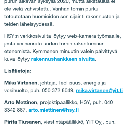
purun alkavan syksyllä 2020, mutta aikataulua ei
ole vielä vahvistettu. Vanhan tornin purku
toteutetaan huomioiden sen sijainti rakennusten ja
teiden läheisyydessä.
HSY:n verkkosivuilta löytyy web-kamera työmaalle,
josta voi seurata uuden tornin rakentumisen
etenemistä. Kymmenen minuutin välein päivittyvä
kuva löytyy
rakennushankkeen sivulta
.
Lisätietoja:
Mika Virtanen
, johtaja, Teollisuus, energia ja
vesihuolto, puh. 050 372 8049,
mika.virtanen@yit.fi
Arto Mettinen
, projektipäällikkö, HSY, puh. 040
3342 867,
arto.miettinen@hsy.fi
Pirita Tiusanen
, viestintäpäällikkö, YIT Oyj, puh.