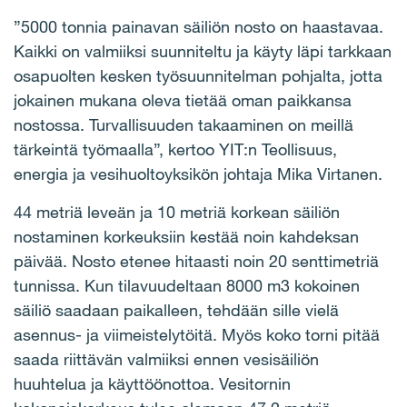
”5000 tonnia painavan säiliön nosto on haastavaa.
Kaikki on valmiiksi suunniteltu ja käyty läpi tarkkaan
osapuolten kesken työsuunnitelman pohjalta, jotta
jokainen mukana oleva tietää oman paikkansa
nostossa. Turvallisuuden takaaminen on meillä
tärkeintä työmaalla”, kertoo YIT:n Teollisuus,
energia ja vesihuoltoyksikön johtaja Mika Virtanen.
44 metriä leveän ja 10 metriä korkean säiliön
nostaminen korkeuksiin kestää noin kahdeksan
päivää. Nosto etenee hitaasti noin 20 senttimetriä
tunnissa. Kun tilavuudeltaan 8000 m3 kokoinen
säiliö saadaan paikalleen, tehdään sille vielä
asennus- ja viimeistelytöitä. Myös koko torni pitää
saada riittävän valmiiksi ennen vesisäiliön
huuhtelua ja käyttöönottoa. Vesitornin