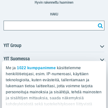
Hyvin rakennettu huominen
HAKU
YIT Group
YIT Suomessa
Tietoa YIT:stä
Töihin meille
Me ja
1022 kumppanimme
käsittelemme
YIT:n pääkonttori
Myytävät asunnot
Sijoittajat
henkilötietojasi, esim. IP-numeroasi, käyttäen
Vuokrattavat toimitilat
teknologioita, kuten evästeitä, tallentamaan ja
Panuntie 11, PL 36, 00620 Helsinki
Projektit
lukemaan tietoa laitteeltasi, jotta voimme tarjota
Kiinteistösijoittaminen
Vastuullisuus
personoituja mainoksia ja sisältöjä, tehdä mainosten
020 433 111
Infrarakentaminen
Media
ja sisältöjen mittauksia, saada näkemyksiä
Toimitilarakentaminen
Yhteystiedot
kohdeyleisöstä sekä tuotekehitykseen liittyvistä