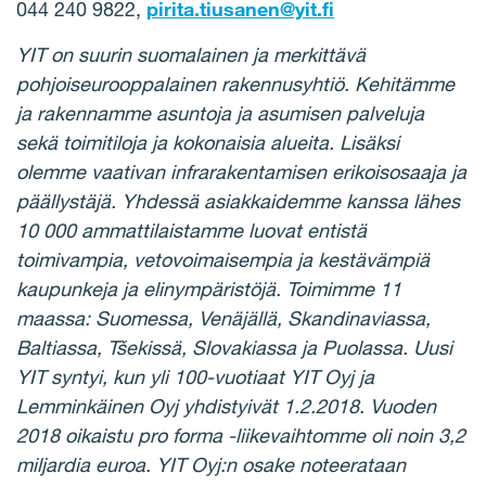
044 240 9822,
pirita.tiusanen@yit.fi
YIT on suurin suomalainen ja merkittävä
pohjoiseurooppalainen rakennusyhtiö. Kehitämme
ja rakennamme asuntoja ja asumisen palveluja
sekä toimitiloja ja kokonaisia alueita. Lisäksi
olemme vaativan infrarakentamisen erikoisosaaja ja
päällystäjä. Yhdessä asiakkaidemme kanssa lähes
10 000 ammattilaistamme luovat entistä
toimivampia, vetovoimaisempia ja kestävämpiä
kaupunkeja ja elinympäristöjä. Toimimme 11
maassa: Suomessa, Venäjällä, Skandinaviassa,
Baltiassa, Tšekissä, Slovakiassa ja Puolassa. Uusi
YIT syntyi, kun yli 100-vuotiaat YIT Oyj ja
Lemminkäinen Oyj yhdistyivät 1.2.2018. Vuoden
2018 oikaistu pro forma -liikevaihtomme oli noin 3,2
miljardia euroa. YIT Oyj:n osake noteerataan