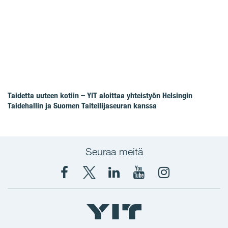
Taidetta uuteen kotiin – YIT aloittaa yhteistyön Helsingin
Taidehallin ja Suomen Taiteilijaseuran kanssa
Seuraa meitä
Facebook
X
YIT
YIT
Instagram
YIT
YIT
Corporation
Corporation
YIT
Suomi
Suomi
Suomi