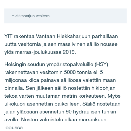
Hiekkaharjun vesitorni
YIT rakentaa Vantaan Hiekkaharjuun parhaillaan
uutta vesitornia ja sen massiivinen säiliö nousee
ylös marras-joulukuussa 2019.
Helsingin seudun ympäristöpalveluille (HSY)
rakennettavan vesitornin 5000 tonnia eli 5
miljoonaa kiloa painava säiliöosa valettiin maan
pinnalla. Sen jälkeen säiliö nostettiin hikipohjan
tekoa varten muutaman metrin korkeuteen. Myös
ulkokuori asennettiin paikoilleen. Säiliö nostetaan
jalan yläosaan asennetun 90 hydraulisen tunkin
avulla. Noston valmistelu alkaa marraskuun
lopussa.