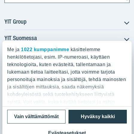
YIT Group
YIT Suomessa
Tietoa YIT:stä
Töihin meille
Me ja
1022 kumppanimme
käsittelemme
YIT:n pääkonttori
Myytävät asunnot
Sijoittajat
henkilötietojasi, esim. IP-numeroasi, käyttäen
Vuokrattavat toimitilat
teknologioita, kuten evästeitä, tallentamaan ja
Panuntie 11, PL 36, 00620 Helsinki
Projektit
lukemaan tietoa laitteeltasi, jotta voimme tarjota
Kiinteistösijoittaminen
Vastuullisuus
personoituja mainoksia ja sisältöjä, tehdä mainosten
020 433 111
Infrarakentaminen
Media
ja sisältöjen mittauksia, saada näkemyksiä
Toimitilarakentaminen
Yhteystiedot
kohdeyleisöstä sekä tuotekehitykseen liittyvistä
Teollisuusrakentaminen
syistä. Voit valita, kuka käyttää tietojasi ja mihin
tarkoituksiin.
Tietosuoja ja Käyttöehdot
Lähetä meille palautetta
Evästeet
Vain välttämättömät
Hyväksy kaikki
© 2026 YIT Oyj
Jos sallit, haluamme myös tehdä seuraavia:
Kerätä tietoja maantieteellisestä sijainnistasi,
Evästeasetukset