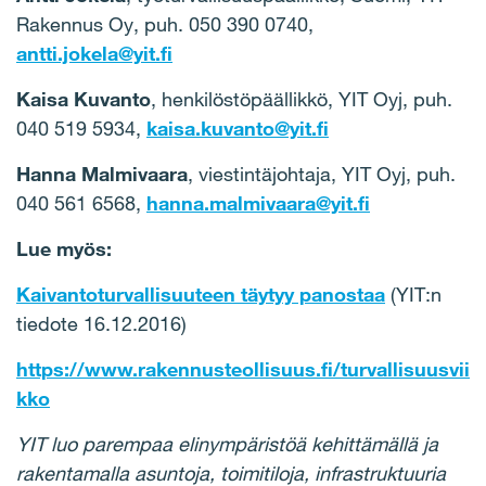
Rakennus Oy, puh. 050 390 0740,
antti.jokela@yit.fi
Kaisa Kuvanto
, henkilöstöpäällikkö, YIT Oyj, puh.
040 519 5934,
kaisa.kuvanto@yit.fi
Hanna Malmivaara
, viestintäjohtaja, YIT Oyj, puh.
040 561 6568,
hanna.malmivaara@yit.fi
Lue myös:
Kaivantoturvallisuuteen täytyy panostaa
(YIT:n
tiedote 16.12.2016)
https://www.rakennusteollisuus.fi/turvallisuusvii
kko
YIT luo parempaa elinympäristöä kehittämällä ja
rakentamalla asuntoja, toimitiloja, infrastruktuuria