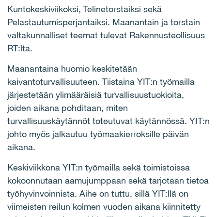
Kuntokeskiviikoksi, Telinetorstaiksi sekä
Pelastautumisperjantaiksi. Maanantain ja torstain
valtakunnalliset teemat tulevat Rakennusteollisuus
RT:lta.
Maanantaina huomio keskitetään
kaivantoturvallisuuteen. Tiistaina YIT:n työmailla
järjestetään ylimääräisiä turvallisuustuokioita,
joiden aikana pohditaan, miten
turvallisuuskäytännöt toteutuvat käytännössä. YIT:n
johto myös jalkautuu työmaakierroksille päivän
aikana.
Keskiviikkona YIT:n työmailla sekä toimistoissa
kokoonnutaan aamujumppaan sekä tarjotaan tietoa
työhyvinvoinnista. Aihe on tuttu, sillä YIT:llä on
viimeisten reilun kolmen vuoden aikana kiinnitetty