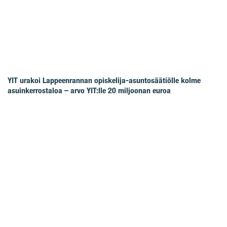
YIT urakoi Lappeenrannan opiskelija-asuntosäätiölle kolme
asuinkerrostaloa – arvo YIT:lle 20 miljoonan euroa