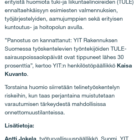
erityistä huomiota tuki-ja liikuntaelinoireiden (TULE)
ennaltaehkäisyyn esimiesten valmennuksien,
työjärjestelyiden, aamujumppien sekä erityisen
kuntoutus- ja hoitopolun avulla.
”Panostus on kannattanut: YIT Rakennuksen
Suomessa työskentelevien työntekijöiden TULE-
sairauspoissaolopäivät ovat tippuneet lähes 30
prosenttia”, kertoo YIT:n henkilöstöpäällikkö
Kaisa
Kuvanto
.
Torstaina huomio siirretään telinetyöskentelyn
riskeihin, kun taas perjantaina muistutetaan
varautumisen tärkeydestä mahdollisissa
onnettomuustilanteissa.
Lisätietoja:
Antti Jokela
, työturvallisuuspäällikkö, Suomi, YIT