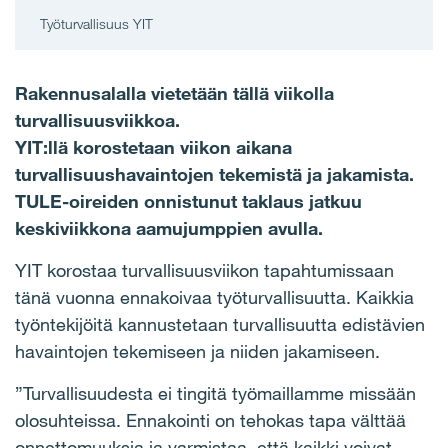
Työturvallisuus YIT
Rakennusalalla vietetään tällä viikolla
turvallisuusviikkoa.
YIT:llä korostetaan viikon aikana
turvallisuushavaintojen tekemistä ja jakamista.
TULE-oireiden onnistunut taklaus jatkuu
keskiviikkona aamujumppien avulla.
YIT korostaa turvallisuusviikon tapahtumissaan
tänä vuonna ennakoivaa työturvallisuutta. Kaikkia
työntekijöitä kannustetaan turvallisuutta edistävien
havaintojen tekemiseen ja niiden jakamiseen.
”Turvallisuudesta ei tingitä työmaillamme missään
olosuhteissa. Ennakointi on tehokas tapa välttää
onnettomuuksia ja varmistaa, että kaikki voivat