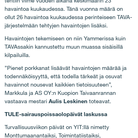
tehtiin viime vuoden aikana keskimäärin 23
havaintoa kuukaudessa. Tänä vuonna määrä on
ollut 26 havaintoa kuukaudessa perinteiseen TAVA-
järjestelmään tehtyjen havaintojen lisäksi.
Havaintojen tekemiseen on niin Yammerissa kuin
TAVAssakin kannustettu muun muassa sisäisillä
kilpailuilla.
”Pienet porkkanat lisäävät havaintojen määrää ja
todennäköisyyttä, että todella tärkeät ja osuvat
havainnot nousevat kaikkien tietoisuuteen”,
Markkula ja AS OY:n Kuopion Taivaanrannan
vastaava mestari
Aulis Leskinen
toteavat.
TULE-sairauspoissaolopäivät laskussa
Turvallisuusviikon päivät on YIT:llä nimetty
Monttumaanantaiksi, Toimintatiistaiksi,