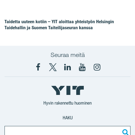
Taidetta uuteen kotiin – YIT aloittaa yhteistyön Helsingin
Taidehallin ja Suomen Taiteilijaseuran kanssa
Seuraa meitä
Facebook
X
YIT
YIT
Instagram
YIT
YIT
Corporation
Corporation
YIT
Suomi
Suomi
Suomi
Hyvin rakennettu huominen
HAKU