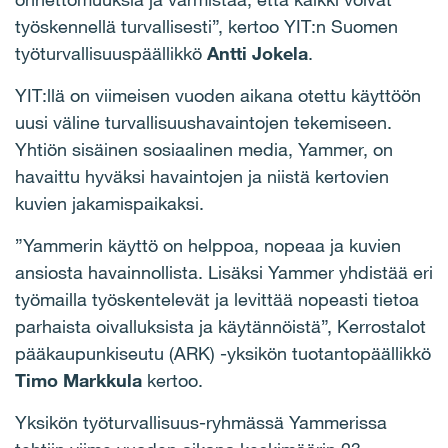
työskennellä turvallisesti”, kertoo YIT:n Suomen
työturvallisuuspäällikkö
Antti Jokela
.
YIT:llä on viimeisen vuoden aikana otettu käyttöön
uusi väline turvallisuushavaintojen tekemiseen.
Yhtiön sisäinen sosiaalinen media, Yammer, on
havaittu hyväksi havaintojen ja niistä kertovien
kuvien jakamispaikaksi.
”Yammerin käyttö on helppoa, nopeaa ja kuvien
ansiosta havainnollista. Lisäksi Yammer yhdistää eri
työmailla työskentelevät ja levittää nopeasti tietoa
parhaista oivalluksista ja käytännöistä”, Kerrostalot
pääkaupunkiseutu (ARK) -yksikön tuotantopäällikkö
Timo Markkula
kertoo.
Yksikön työturvallisuus-ryhmässä Yammerissa