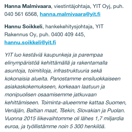
Hanna Malmivaara
, viestintäjohtaja, YIT Oyj, puh.
040 561 6568,
hanna.malmivaara@yit.fi
Hannu Soikkeli
, hankekehitysjohtaja, YIT
Rakennus Oy, puh. 0400 409 445,
hannu.soikkeli@yit.fi
YIT luo kestäviä kaupunkeja ja parempaa
elinympäristöä kehittämällä ja rakentamalla
asuntoja, toimitiloja, infrastruktuuria sekä
kokonaisia alueita. Panostamme ensiluokkaiseen
asiakaskokemukseen, korkeaan laatuun ja
monipuolisen osaamisemme jatkuvaan
kehittämiseen. Toiminta-alueemme kattaa Suomen,
Venäjän, Baltian maat, Tšekin, Slovakian ja Puolan.
Vuonna 2015 liikevaihtomme oli lähes 1,7 miljardia
euroa, ja työllistämme noin 5 300 henkilöä.