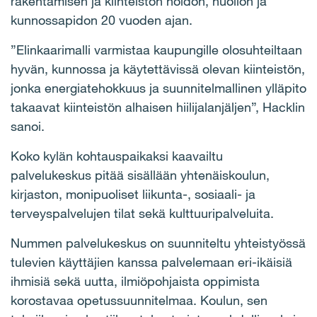
rakentamisen ja kiinteistön hoidon, huollon ja
kunnossapidon 20 vuoden ajan.
”Elinkaarimalli varmistaa kaupungille olosuhteiltaan
hyvän, kunnossa ja käytettävissä olevan kiinteistön,
jonka energiatehokkuus ja suunnitelmallinen ylläpito
takaavat kiinteistön alhaisen hiilijalanjäljen”, Hacklin
sanoi.
Koko kylän kohtauspaikaksi kaavailtu
palvelukeskus pitää sisällään yhtenäiskoulun,
kirjaston, monipuoliset liikunta-, sosiaali- ja
terveyspalvelujen tilat sekä kulttuuripalveluita.
Nummen palvelukeskus on suunniteltu yhteistyössä
tulevien käyttäjien kanssa palvelemaan eri-ikäisiä
ihmisiä sekä uutta, ilmiöpohjaista oppimista
korostavaa opetussuunnitelmaa. Koulun, sen