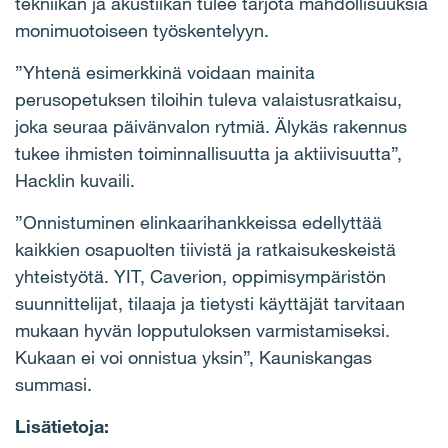
tekniikan ja akustiikan tulee tarjota mahdollisuuksia
monimuotoiseen työskentelyyn.
”Yhtenä esimerkkinä voidaan mainita
perusopetuksen tiloihin tuleva valaistusratkaisu,
joka seuraa päivänvalon rytmiä. Älykäs rakennus
tukee ihmisten toiminnallisuutta ja aktiivisuutta”,
Hacklin kuvaili.
”Onnistuminen elinkaarihankkeissa edellyttää
kaikkien osapuolten tiivistä ja ratkaisukeskeistä
yhteistyötä. YIT, Caverion, oppimisympäristön
suunnittelijat, tilaaja ja tietysti käyttäjät tarvitaan
mukaan hyvän lopputuloksen varmistamiseksi.
Kukaan ei voi onnistua yksin”, Kauniskangas
summasi.
Lisätietoja: