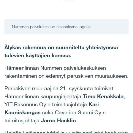
Nummen palvelukeskus sisanakyma logolla
Älykäs rakennus on suunniteltu yhteistyössä
tulevien käyttäjien kanssa.
Hämeenlinnan Nummen palvelukeskuksen
rakentaminen on edennyt peruskiven muuraukseen.
Peruskiven muuraajina 21. syyskuuta toimivat
Hämeenlinnan kaupunginjohtaja
Timo Kenakkala
,
YIT Rakennus Oy:n toimitusjohtaja
Kari
Kauniskangas
sekä Caverion Suomi Oy:n
toimitusjohtaja
Jarno Hacklin
.
Heidän lisäkseen juhlallisuuksiin osallistui hankkeen