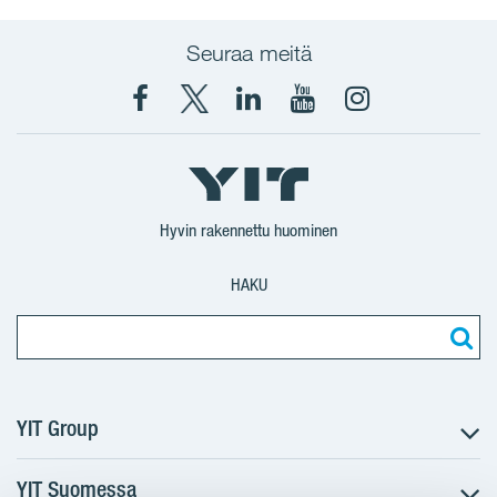
Seuraa meitä
Facebook
X
YIT
YIT
Instagram
YIT
YIT
Corporation
Corporation
YIT
Suomi
Suomi
Suomi
Hyvin rakennettu huominen
HAKU
YIT Group
YIT Suomessa
Tietoa YIT:stä