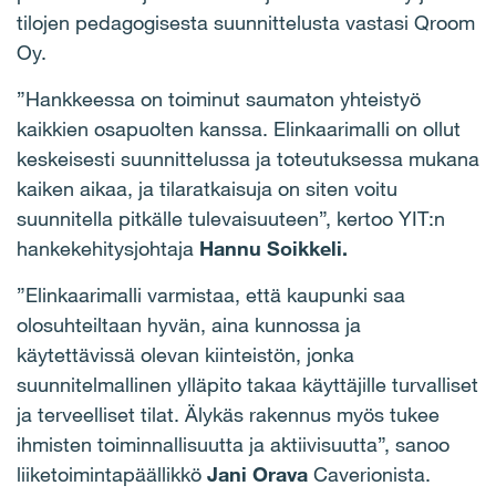
tilojen pedagogisesta suunnittelusta vastasi Qroom
Oy.
”Hankkeessa on toiminut saumaton yhteistyö
kaikkien osapuolten kanssa. Elinkaarimalli on ollut
keskeisesti suunnittelussa ja toteutuksessa mukana
kaiken aikaa, ja tilaratkaisuja on siten voitu
suunnitella pitkälle tulevaisuuteen”, kertoo YIT:n
hankekehitysjohtaja
Hannu Soikkeli.
”Elinkaarimalli varmistaa, että kaupunki saa
olosuhteiltaan hyvän, aina kunnossa ja
käytettävissä olevan kiinteistön, jonka
suunnitelmallinen ylläpito takaa käyttäjille turvalliset
ja terveelliset tilat. Älykäs rakennus myös tukee
ihmisten toiminnallisuutta ja aktiivisuutta”, sanoo
liiketoimintapäällikkö
Jani Orava
Caverionista.