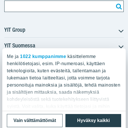
YIT Group
YIT Suomessa
Tietoa YIT:stä
Töihin meille
Me ja
1022 kumppanimme
käsittelemme
YIT:n pääkonttori
Myytävät asunnot
Sijoittajat
henkilötietojasi, esim. IP-numeroasi, käyttäen
Vuokrattavat toimitilat
teknologioita, kuten evästeitä, tallentamaan ja
Panuntie 11, PL 36, 00620 Helsinki
Projektit
lukemaan tietoa laitteeltasi, jotta voimme tarjota
Kiinteistösijoittaminen
Vastuullisuus
personoituja mainoksia ja sisältöjä, tehdä mainosten
020 433 111
Infrarakentaminen
Media
ja sisältöjen mittauksia, saada näkemyksiä
Toimitilarakentaminen
Yhteystiedot
kohdeyleisöstä sekä tuotekehitykseen liittyvistä
Teollisuusrakentaminen
syistä. Voit valita, kuka käyttää tietojasi ja mihin
tarkoituksiin.
Tietosuoja ja Käyttöehdot
Lähetä meille palautetta
Evästeet
Vain välttämättömät
Hyväksy kaikki
© 2026 YIT Oyj
Jos sallit, haluamme myös tehdä seuraavia: