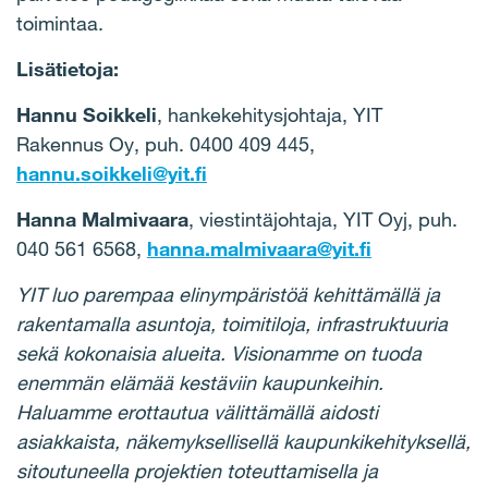
toimintaa.
Lisätietoja:
Hannu Soikkeli
, hankekehitysjohtaja, YIT
Rakennus Oy, puh. 0400 409 445,
hannu.soikkeli@yit.fi
Hanna Malmivaara
, viestintäjohtaja, YIT Oyj, puh.
040 561 6568,
hanna.malmivaara@yit.fi
YIT luo parempaa elinympäristöä kehittämällä ja
rakentamalla asuntoja, toimitiloja, infrastruktuuria
sekä kokonaisia alueita. Visionamme on tuoda
enemmän elämää kestäviin kaupunkeihin.
Haluamme erottautua välittämällä aidosti
asiakkaista, näkemyksellisellä kaupunkikehityksellä,
sitoutuneella projektien toteuttamisella ja