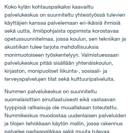
Koko kylän kohtauspaikaksi kaavailtu
palvelukeskus on suunniteltu yhteistyössä tulevien
käyttäjien kanssa palvelemaan eri-ikäisiä ihmisiä
sekä uutta, ilmiöpohjaista oppimista korostavaa
opetussuunnitelmaa, jossa koulun, sen tekniikan ja
akustiikan tulee tarjota mahdollisuuksia
monimuotoiseen työskentelyyn. Valmistuessaan
palvelukeskus pitää sisällään yhtenäiskoulun,
kirjaston, monipuoliset liikunta-, sosiaali- ja
terveyspalvelujen tilat sekä kulttuuripalveluita.
Nummen palvelukeskus on suunniteltu
suomalaisittain ainutlaatuisesti eikä vastaavan
tyyppisiä ratkaisuja ole muuallakaan toteutettu.
Nummikeskus muodostaa uudenlaisen palveluiden
ja tilojen tehokkaan käytön mallin, jossa rakennus
palvelee pedagogiikkaa sekä muuta tulevaa