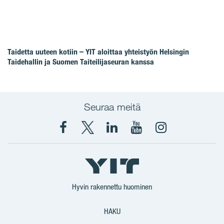
Taidetta uuteen kotiin – YIT aloittaa yhteistyön Helsingin
Taidehallin ja Suomen Taiteilijaseuran kanssa
Seuraa meitä
Facebook
X
YIT
YIT
Instagram
YIT
YIT
Corporation
Corporation
YIT
Suomi
Suomi
Suomi
Hyvin rakennettu huominen
HAKU