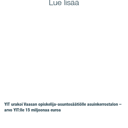
Lue lisää
YIT urakoi Vaasan opiskelija-asuntosäätiölle asuinkerrostalon –
arvo YIT:lle 15 miljoonaa euroa