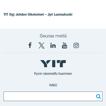
YIT Oyj: Johdon liiketoimet – Jyri Luomakoski
Seuraa meitä
Facebook
X
YIT
YIT
Instagram
YIT
YIT
Corporation
Corporation
YIT
Suomi
Suomi
Suomi
Hyvin rakennettu huominen
HAKU