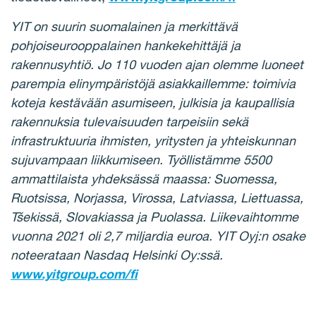
YIT on suurin suomalainen ja merkittävä
pohjoiseurooppalainen hankekehittäjä ja
rakennusyhtiö. Jo 110 vuoden ajan olemme luoneet
parempia elinympäristöjä asiakkaillemme: toimivia
koteja kestävään asumiseen, julkisia ja kaupallisia
rakennuksia tulevaisuuden tarpeisiin sekä
infrastruktuuria ihmisten, yritysten ja yhteiskunnan
sujuvampaan liikkumiseen. Työllistämme 5500
ammattilaista yhdeksässä maassa: Suomessa,
Ruotsissa, Norjassa, Virossa, Latviassa, Liettuassa,
Tšekissä, Slovakiassa ja Puolassa. Liikevaihtomme
vuonna 2021 oli 2,7 miljardia euroa. YIT Oyj:n osake
noteerataan Nasdaq Helsinki Oy:ssä.
www.yitgroup.com/fi