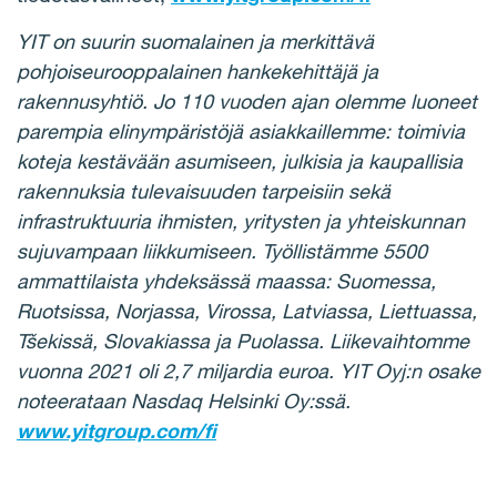
YIT on suurin suomalainen ja merkittävä
pohjoiseurooppalainen hankekehittäjä ja
rakennusyhtiö. Jo 110 vuoden ajan olemme luoneet
parempia elinympäristöjä asiakkaillemme: toimivia
koteja kestävään asumiseen, julkisia ja kaupallisia
rakennuksia tulevaisuuden tarpeisiin sekä
infrastruktuuria ihmisten, yritysten ja yhteiskunnan
sujuvampaan liikkumiseen. Työllistämme 5500
ammattilaista yhdeksässä maassa: Suomessa,
Ruotsissa, Norjassa, Virossa, Latviassa, Liettuassa,
Tšekissä, Slovakiassa ja Puolassa. Liikevaihtomme
vuonna 2021 oli 2,7 miljardia euroa. YIT Oyj:n osake
noteerataan Nasdaq Helsinki Oy:ssä.
www.yitgroup.com/fi