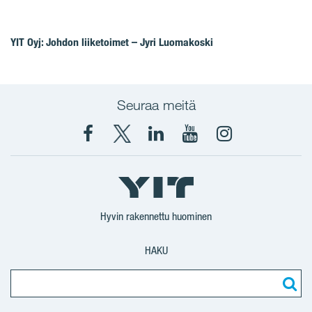
YIT Oyj: Johdon liiketoimet – Jyri Luomakoski
Seuraa meitä
Facebook
X
YIT
YIT
Instagram
YIT
YIT
Corporation
Corporation
YIT
Suomi
Suomi
Suomi
Hyvin rakennettu huominen
HAKU