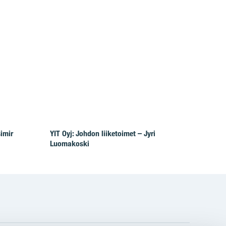
simir
YIT Oyj: Johdon liiketoimet – Jyri
Luomakoski
gram