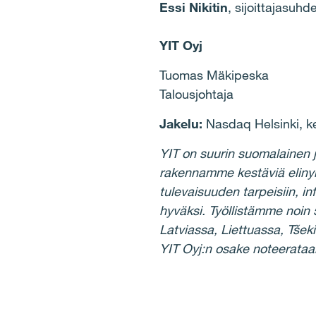
Essi Nikitin
, sijoittajasuh
YIT Oyj
Tuomas Mäkipeska
Talousjohtaja
Jakelu:
Nasdaq Helsinki, ke
YIT on suurin suomalainen 
rakennamme kestäviä elinymp
tulevaisuuden tarpeisiin, in
hyväksi. Työllistämme noin
Latviassa, Liettuassa, Tšek
YIT Oyj:n osake noteerataa