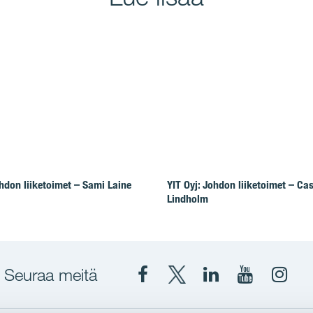
ohdon liiketoimet – Sami Laine
YIT Oyj: Johdon liiketoimet – Ca
Lindholm
Seuraa meitä
Facebook
X
YIT
YIT
Insta