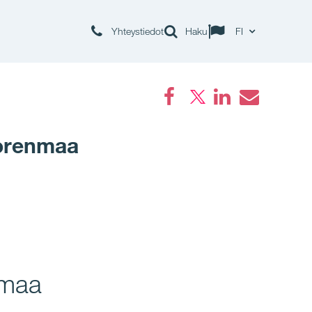
Yhteystiedot
Haku
FI
Facebook
LinkedIn
Email
uorenmaa
nmaa