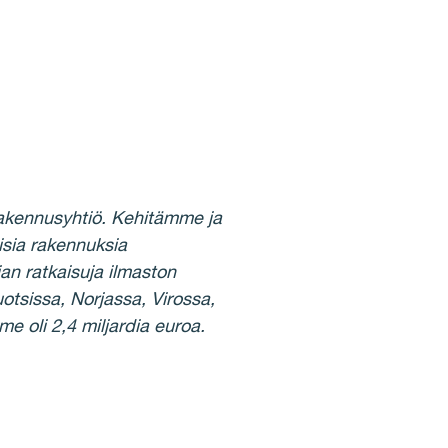
rakennusyhtiö. Kehitämme ja
isia rakennuksia
ian ratkaisuja ilmaston
tsissa, Norjassa, Virossa,
e oli 2,4 miljardia euroa.