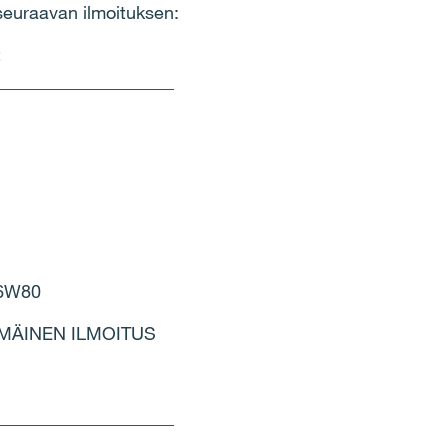
seuraavan ilmoituksen:
t
____________________
6W80
IMMÄINEN ILMOITUS
____________________