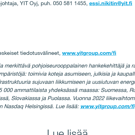
dejohtaja, YIT Oyj, puh. 050 581 1455,
essi.nikitin@yit.fi
skeiset tiedotusvälineet,
www.yitgroup.com/fi
ja merkittävä pohjoiseurooppalainen hankekehittäjä ja 
äristöjä: toimivia koteja asumiseen, julkisia ja kaupall
frastruktuuria sujuvaan liikkumiseen ja uusiutuvan energ
 5 000 ammattilaista yhdeksässä maassa: Suomessa, Ruo
issä, Slovakiassa ja Puolassa. Vuonna 2022 liikevaihtomm
n Nasdaq Helsingissä. Lue lisää:
www.yitgroup.com/fi
Lue lisää