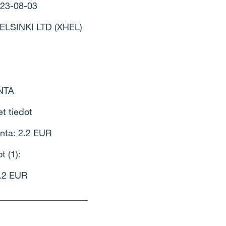
023-08-03
LSINKI LTD (XHEL)
INTA
et tiedot
inta: 2.2 EUR
t (1):
2.2 EUR
____________________