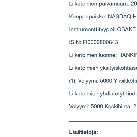
Liiketoimen päivämäärä: 2
Kauppapaikka: NASDAQ HE
Instrumenttityyppi: OSAKE
ISIN: FI0009800643
Liiketoimen luonne: HANK
Liiketoimien yksityiskohtais
(1): Volyymi: 5000 Yksikköh
Liiketoimien yhdistetyt tiedo
Volyymi: 5000 Keskihinta: 
________________________
Lisätietoja: