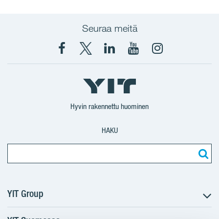
Seuraa meitä
Facebook
X
YIT
YIT
Instagram
YIT
YIT
Corporation
Corporation
YIT
Suomi
Suomi
Suomi
Hyvin rakennettu huominen
HAKU
YIT Group