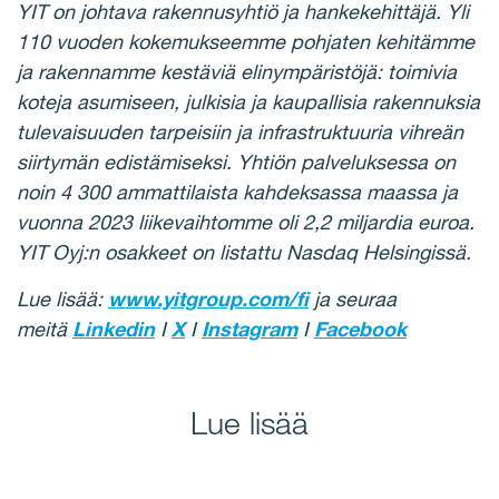
YIT on johtava rakennusyhtiö ja hankekehittäjä. Yli
110 vuoden kokemukseemme pohjaten kehitämme
ja rakennamme kestäviä elinympäristöjä: toimivia
koteja asumiseen, julkisia ja kaupallisia rakennuksia
tulevaisuuden tarpeisiin ja infrastruktuuria vihreän
siirtymän edistämiseksi. Yhtiön palveluksessa on
noin 4 300 ammattilaista kahdeksassa maassa ja
vuonna 2023 liikevaihtomme oli 2,2 miljardia euroa.
YIT Oyj:n osakkeet on listattu Nasdaq Helsingissä.
Lue lisää:
www.yitgroup.com/fi
ja seuraa
meitä
Linkedin
I
X
I
Instagram
I
Facebook
Lue lisää