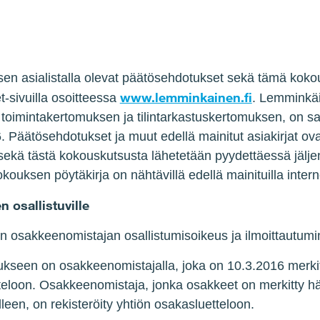
n
sen asialistalla olevat päätösehdotukset sekä tämä kokou
www.lemminkainen.fi
-sivuilla osoitteessa
. Lemminkäi
, toimintakertomuksen ja tilintarkastuskertomuksen, on saat
6. Päätösehdotukset ja muut edellä mainitut asiakirjat ov
 sekä tästä kokouskutsusta lähetetään pyydettäessä jälj
kouksen pöytäkirja on nähtävillä edellä mainituilla intern
 osallistuville
n osakkeenomistajan osallistumisoikeus ja ilmoittautum
ukseen on osakkeenomistajalla, joka on 10.3.2016 merki
teloon. Osakkeenomistaja, jonka osakkeet on merkitty hä
lleen, on rekisteröity yhtiön osakasluetteloon.