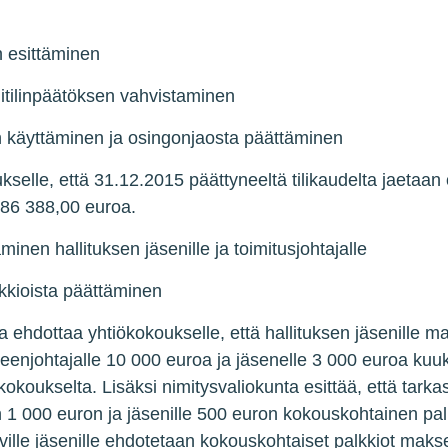
n esittäminen
nitilinpäätöksen vahvistaminen
n käyttäminen ja osingonjaosta päättäminen
kselle, että 31.12.2015 päättyneeltä tilikaudelta jaetaa
786 388,00 euroa.
nen hallituksen jäsenille ja toimitusjohtajalle
lkkioista päättäminen
a ehdottaa yhtiökokoukselle, että hallituksen jäsenille ma
heenjohtajalle 10 000 euroa ja jäsenelle 3 000 euroa ku
okoukselta. Lisäksi nimitysvaliokunta esittää, että tark
 1 000 euron ja jäsenille 500 euron kokouskohtainen pal
ville jäsenille ehdotetaan kokouskohtaiset palkkiot maks