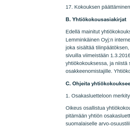
17. Kokouksen päättämine
B. Yhtiökokousasiakirjat
Edellä mainitut yhtiökokouk
Lemminkäinen Oyj:n internet
joka sisältää tilinpäätöksen
sivuilla viimeistään 1.3.201
yhtiökokouksessa, ja niistä
osakkeenomistajille. Yhtiöko
C. Ohjeita yhtiökokoukseen
1. Osakasluetteloon merkity
Oikeus osallistua yhtiökoko
pitämään yhtiön osakasluet
suomalaiselle arvo-osuustili