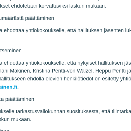
kset ehdotetaan korvattaviksi laskun mukaan.
ukumäärästä päättäminen
a ehdottaa yhtiökokoukselle, että hallituksen jäsenten lu
litseminen
ta ehdottaa yhtiökokoukselle, että nykyiset hallituksen 
ni Mäkinen, Kristina Pentti-von Walzel, Heppu Pentti ja H
llitukseen ehdolla olevien henkilötiedot on esitetty yhtiön
inen.fi
.
sta päättäminen
kselle tarkastusvaliokunnan suosituksesta, että tilintarka
askun mukaan.