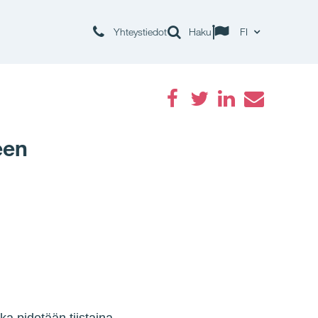
Yhteystiedot
Haku
FI
Facebook
Twitter
LinkedIn
Email
een