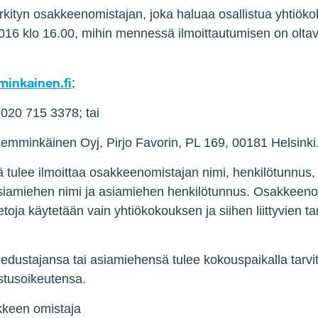
kityn osakkeenomistajan, joka haluaa osallistua yhtiöko
2016 klo 16.00, mihin mennessä ilmoittautumisen on olta
inkainen.fi
;
20 715 3378; tai
emminkäinen Oyj, Pirjo Favorin, PL 169, 00181 Helsinki
 tulee ilmoittaa osakkeenomistajan nimi, henkilötunnus
asiamiehen nimi ja asiamiehen henkilötunnus. Osakkeen
etoja käytetään vain yhtiökokouksen ja siihen liittyvien tar
dustajansa tai asiamiehensä tulee kokouspaikalla tarvi
ustusoikeutensa.
akkeen omistaja