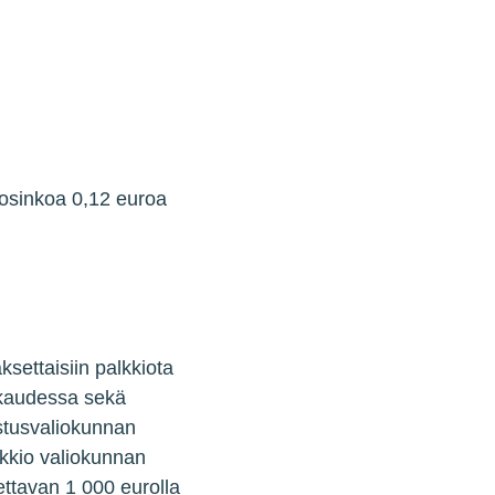
n osinkoa 0,12 euroa
ksettaisiin palkkiota
ukaudessa sekä
astusvaliokunnan
kkio valiokunnan
ettavan 1 000 eurolla