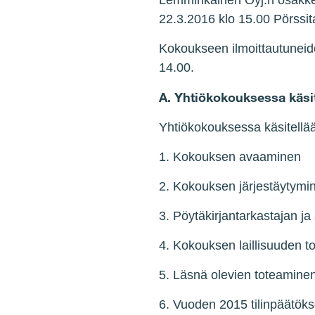
Lemminkäinen Oyj:n osakkee
22.3.2016 klo 15.00 Pörssita
Kokoukseen ilmoittautuneide
14.00.
A. Yhtiökokouksessa käsit
Yhtiökokouksessa käsitellää
1. Kokouksen avaaminen
2. Kokouksen järjestäytymi
3. Pöytäkirjantarkastajan ja
4. Kokouksen laillisuuden 
5. Läsnä olevien toteaminen
6. Vuoden 2015 tilinpäätöks