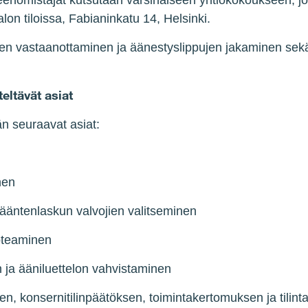
nomistajat kutsutaan varsinaiseen yhtiökokoukseen, jok
lon tiloissa, Fabianinkatu 14, Helsinki.
n vastaanottaminen ja äänestyslippujen jakaminen sekä k
eltävät asiat
n seuraavat asiat:
nen
 ääntenlaskun valvojien valitseminen
toteaminen
 ja ääniluettelon vahvistaminen
en, konsernitilinpäätöksen, toimintakertomuksen ja tilin