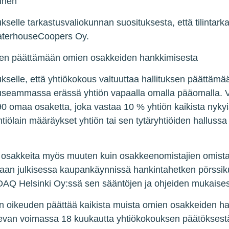
minen
selle tarkastusvaliokunnan suosituksesta, että tilintarkast
ewaterhouseCoopers Oy.
inen päättämään omien osakkeiden hankkimisesta
ukselle, että yhtiökokous valtuuttaa hallituksen päättä
useammassa erässä yhtiön vapaalla omalla pääomalla. 
 omaa osaketta, joka vastaa 10 % yhtiön kaikista nykyis
iölain määräykset yhtiön tai sen tytäryhtiöiden halluss
ia osakkeita myös muuten kuin osakkeenomistajien omis
aan julkisessa kaupankäynnissä hankintahetken pörssik
AQ Helsinki Oy:ssä sen sääntöjen ja ohjeiden mukaisest
sen oikeuden päättää kaikista muista omien osakkeiden h
evan voimassa 18 kuukautta yhtiökokouksen päätöksestä 