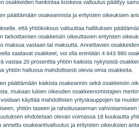
en osakkeiden hankintaa koskeva valtuutus päättyy sama
nen päättämään osakeannista ja erityisten oikeuksien an
kselle, että yhtiökokous valtuuttaa hallituksen päättämä
:n tarkoittamien osakkeisiin oikeuttavien erityisten oike
o maksua vastaan tai maksutta. Annettavien osakkeide
eella saatavat osakkeet, voi olla enintään 4 643 980 osa
vastaa 20 prosenttia yhtiön kaikista nykyisistä osakkeis
ai yhtiön hallussa mahdollisesti olevia omia osakkeita.
ksen päättämään kaikista osakeannin sekä osakkeisiin oike
sta, mukaan lukien oikeuden osakkeenomistajien merki
voidaan käyttää mahdollisten yrityskauppojen tai muiden 
miseen, yhtiön taseen ja rahoitusaseman vahvistamiseen t
Valtuutuksen ehdotetaan olevan voimassa 18 kuukautta y
n annettu osakeantivaltuutus ja erityisten oikeuksien an