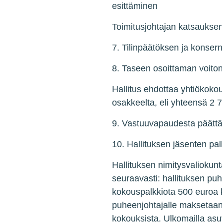
esittäminen
Toimitusjohtajan katsaukse
7. Tilinpäätöksen ja konser
8. Taseen osoittaman voito
Hallitus ehdottaa yhtiökokou
osakkeelta, eli yhteensä 2 
9. Vastuuvapaudesta päättämi
10. Hallituksen jäsenten pa
Hallituksen nimitysvaliokunt
seuraavasti: hallituksen pu
kokouspalkkiota 500 euroa k
puheenjohtajalle maksetaan
kokouksista. Ulkomailla asu