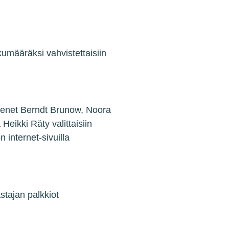
kumääräksi vahvistettaisiin
jäsenet Berndt Brunow, Noora
eikki Räty valittaisiin
 internet-sivuilla
stajan palkkiot