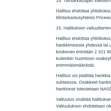
14. Tilintarkastajan valitse
Hallitus ehdottaa yhtiökokouk
tilintarkastusyhteisö Pric
15. Hallituksen valtuuttam
Hallitus ehdottaa yhtiökoko
hankkimisesta yhdessä tai 
koskevan enintään 2 321 990
kuitenkin huomioon osakeyht
enimmäismäärästä.
Hallitus voi päättää hankk
suhteessa. Osakkeet hankit
hankinnat toteutetaan NASD
Valtuutus sisältää hallituk
Valtuutuksen ehdotetaan ol