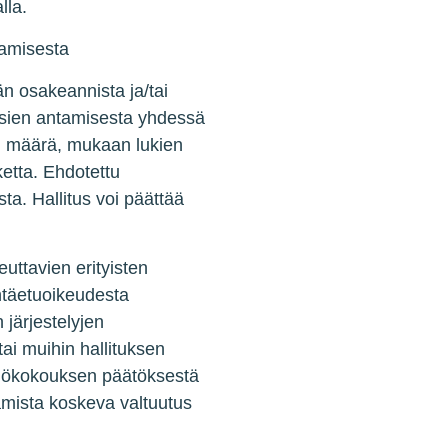
lla.
tamisesta
än osakeannista ja/tai
uksien antamisesta yhdessä
n määrä, mukaan lukien
ketta. Ehdotettu
ta. Hallitus voi päättää
uttavien erityisten
ntäetuoikeudesta
järjestelyjen
ai muihin hallituksen
htiökokouksen päätöksestä
tamista koskeva valtuutus