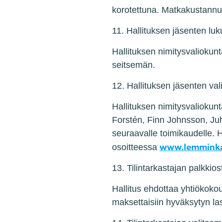
korotettuna. Matkakustannu
11. Hallituksen jäsenten l
Hallituksen nimitysvaliokunt
seitsemän.
12. Hallituksen jäsenten va
Hallituksen nimitysvaliokun
Forstén, Finn Johnsson, Juha
seuraavalle toimikaudelle. Ha
www.lemminka
osoitteessa
13. Tilintarkastajan palkkio
Hallitus ehdottaa yhtiökokou
maksettaisiin hyväksytyn l