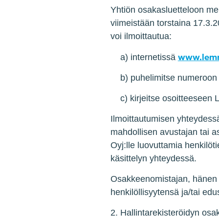
Yhtiön osakasluetteloon mer
viimeistään torstaina 17.3.
voi ilmoittautua:
www.lemm
a) internetissä
b) puhelimitse numeroon 0
c) kirjeitse osoitteeseen L
Ilmoittautumisen yhteydessä
mahdollisen avustajan tai 
Oyj:lle luovuttamia henkilöti
käsittelyn yhteydessä.
Osakkeenomistajan, hänen e
henkilöllisyytensä ja/tai ed
2. Hallintarekisteröidyn os