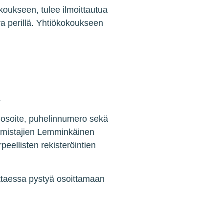
koukseen, tulee ilmoittautua
va perillä. Yhtiökokoukseen
.
, osoite, puhelinnumero sekä
omistajien Lemminkäinen
peellisten rekisteröintien
ttaessa pystyä osoittamaan