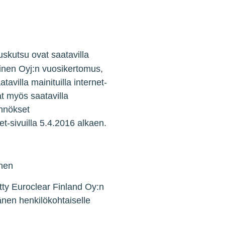
skutsu ovat saatavilla
nen Oyj:n vuosikertomus,
avilla mainituilla internet-
at myös saatavilla
ennökset
et-sivuilla 5.4.2016 alkaen.
inen
tty Euroclear Finland Oy:n
nen henkilökohtaiselle