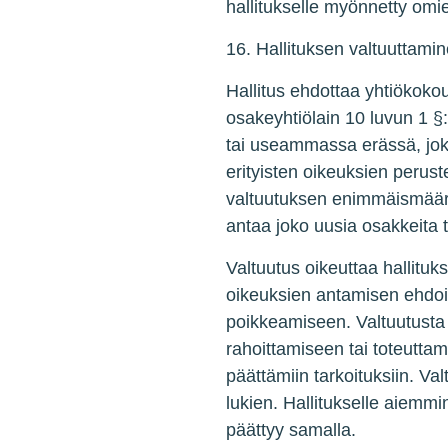
hallitukselle myönnetty omi
16. Hallituksen valtuuttami
Hallitus ehdottaa yhtiökokou
osakeyhtiölain 10 luvun 1 §
tai useammassa erässä, jok
erityisten oikeuksien perust
valtuutuksen enimmäismäärä 
antaa joko uusia osakkeita t
Valtuutus oikeuttaa hallitu
oikeuksien antamisen ehdoi
poikkeamiseen. Valtuutusta 
rahoittamiseen tai toteutta
päättämiin tarkoituksiin. 
lukien. Hallitukselle aiemmi
päättyy samalla.