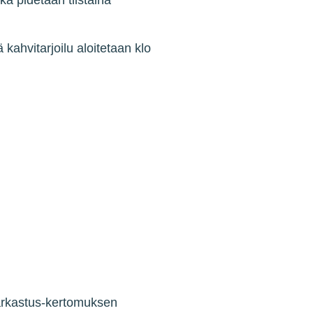
a pidetään tiistaina
ahvitarjoilu aloitetaan klo
tarkastus-kertomuksen