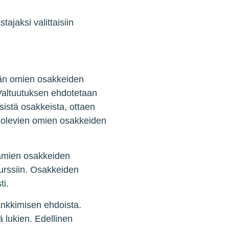
ajaksi valittaisiin
mään omien osakkeiden
Valtuutuksen ehdotetaan
istä osakkeista, ottaen
a olevien omien osakkeiden
tamien osakkeiden
urssiin. Osakkeiden
i.
ankkimisen ehdoista.
lukien. Edellinen