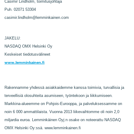
Casimir Lindholm, toimitusjohtaja
Puh. 02071 53304
casimir.lindholm@lemminkainen.com
JAKELU:
NASDAQ OMX Helsinki Oy
Keskeiset tiedotusvälineet
www.lemminkainen.fi
Rakennamme yhdessä asiakkaidemme kanssa toimivia, turvallisia ja
terveellisiä olosuhteita asumiseen, työntekoon ja liikkumiseen.
Markkina-alueemme on Pohjois-Eurooppa, ja palveluksessamme on
noin 6 000 ammattilaista. Vuonna 2013 liikevaihtomme oli noin 2,0
miljardia euroa. Lemminkäinen Oyj:n osake on noteerattu NASDAQ
OMX Helsinki Oy:ssä. www.lemminkainen.fi