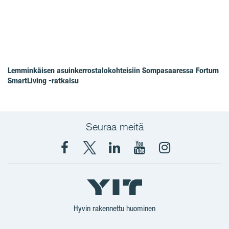
Lemminkäisen asuinkerrostalokohteisiin Sompasaaressa Fortum
SmartLiving -ratkaisu
Seuraa meitä
Facebook
X
YIT
YIT
Instagram
YIT
YIT
Corporation
Corporation
YIT
Suomi
Suomi
Suomi
Hyvin rakennettu huominen