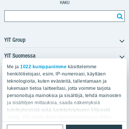
HAKU
YIT Group
YIT Suomessa
Tietoa YIT:stä
Töihin meille
Me ja
1022 kumppanimme
käsittelemme
YIT:n pääkonttori
Myytävät asunnot
Sijoittajat
henkilötietojasi, esim. IP-numeroasi, käyttäen
Vuokrattavat toimitilat
teknologioita, kuten evästeitä, tallentamaan ja
Panuntie 11, PL 36, 00620 Helsinki
Projektit
lukemaan tietoa laitteeltasi, jotta voimme tarjota
Kiinteistösijoittaminen
Vastuullisuus
personoituja mainoksia ja sisältöjä, tehdä mainosten
020 433 111
Infrarakentaminen
Media
ja sisältöjen mittauksia, saada näkemyksiä
Toimitilarakentaminen
Yhteystiedot
kohdeyleisöstä sekä tuotekehitykseen liittyvistä
Teollisuusrakentaminen
syistä. Voit valita, kuka käyttää tietojasi ja mihin
tarkoituksiin.
Tietosuoja ja Käyttöehdot
Lähetä meille palautetta
Evästeet