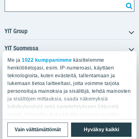
YIT Group
YIT Suomessa
Tietoa YIT:stä
Töihin meille
Me ja
1022 kumppanimme
käsittelemme
YIT:n pääkonttori
Myytävät asunnot
Sijoittajat
henkilötietojasi, esim. IP-numeroasi, käyttäen
Vuokrattavat toimitilat
teknologioita, kuten evästeitä, tallentamaan ja
Panuntie 11, PL 36, 00620 Helsinki
Projektit
lukemaan tietoa laitteeltasi, jotta voimme tarjota
Kiinteistösijoittaminen
Vastuullisuus
personoituja mainoksia ja sisältöjä, tehdä mainosten
020 433 111
Infrarakentaminen
Media
ja sisältöjen mittauksia, saada näkemyksiä
Toimitilarakentaminen
Yhteystiedot
kohdeyleisöstä sekä tuotekehitykseen liittyvistä
Teollisuusrakentaminen
syistä. Voit valita, kuka käyttää tietojasi ja mihin
tarkoituksiin.
Tietosuoja ja Käyttöehdot
Lähetä meille palautetta
Evästeet
Vain välttämättömät
Hyväksy kaikki
© 2026 YIT Oyj
Jos sallit, haluamme myös tehdä seuraavia: