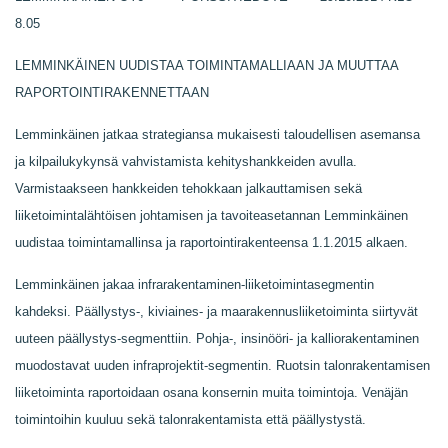
8.05
LEMMINKÄINEN UUDISTAA TOIMINTAMALLIAAN JA MUUTTAA
RAPORTOINTIRAKENNETTAAN
Lemminkäinen jatkaa strategiansa mukaisesti taloudellisen asemansa
ja kilpailukykynsä vahvistamista kehityshankkeiden avulla.
Varmistaakseen hankkeiden tehokkaan jalkauttamisen sekä
liiketoimintalähtöisen johtamisen ja tavoiteasetannan Lemminkäinen
uudistaa toimintamallinsa ja raportointirakenteensa 1.1.2015 alkaen.
Lemminkäinen jakaa infrarakentaminen-liiketoimintasegmentin
kahdeksi. Päällystys-, kiviaines- ja maarakennusliiketoiminta siirtyvät
uuteen päällystys-segmenttiin. Pohja-, insinööri- ja kalliorakentaminen
muodostavat uuden infraprojektit-segmentin. Ruotsin talonrakentamisen
liiketoiminta raportoidaan osana konsernin muita toimintoja. Venäjän
toimintoihin kuuluu sekä talonrakentamista että päällystystä.