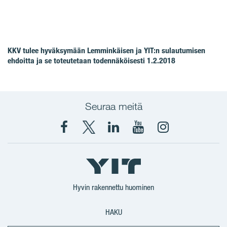
KKV tulee hyväksymään Lemminkäisen ja YIT:n sulautumisen
ehdoitta ja se toteutetaan todennäköisesti 1.2.2018
Seuraa meitä
Facebook
X
YIT
YIT
Instagram
YIT
YIT
Corporation
Corporation
YIT
Suomi
Suomi
Suomi
Hyvin rakennettu huominen
HAKU