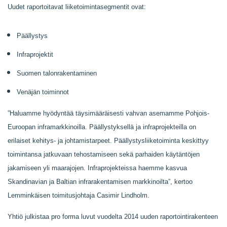
Uudet raportoitavat liiketoimintasegmentit ovat:
Päällystys
Infraprojektit
Suomen talonrakentaminen
Venäjän toiminnot
”Haluamme hyödyntää täysimääräisesti vahvan asemamme Pohjois-
Euroopan inframarkkinoilla. Päällystyksellä ja infraprojekteilla on
erilaiset kehitys- ja johtamistarpeet. Päällystysliiketoiminta keskittyy
toimintansa jatkuvaan tehostamiseen sekä parhaiden käytäntöjen
jakamiseen yli maarajojen. Infraprojekteissa haemme kasvua
Skandinavian ja Baltian infrarakentamisen markkinoilta”, kertoo
Lemminkäisen toimitusjohtaja Casimir Lindholm.
Yhtiö julkistaa pro forma luvut vuodelta 2014 uuden raportointirakenteen