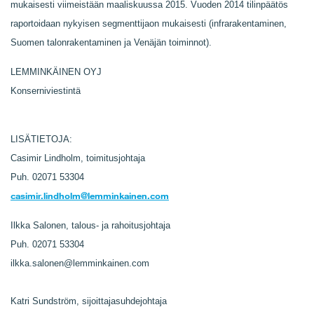
mukaisesti viimeistään maaliskuussa 2015. Vuoden 2014 tilinpäätös
raportoidaan nykyisen segmenttijaon mukaisesti (infrarakentaminen,
Suomen talonrakentaminen ja Venäjän toiminnot).
LEMMINKÄINEN OYJ
Konserniviestintä
LISÄTIETOJA:
Casimir Lindholm, toimitusjohtaja
Puh. 02071 53304
casimir.lindholm@lemminkainen.com
Ilkka Salonen, talous- ja rahoitusjohtaja
Puh. 02071 53304
ilkka.salonen@lemminkainen.com
Katri Sundström, sijoittajasuhdejohtaja