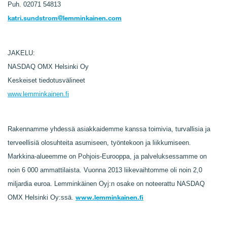
Puh. 02071 54813
katri.sundstrom@lemminkainen.com
JAKELU:
NASDAQ OMX Helsinki Oy
Keskeiset tiedotusvälineet
www.lemminkainen.fi
Rakennamme yhdessä asiakkaidemme kanssa toimivia, turvallisia ja
terveellisiä olosuhteita asumiseen, työntekoon ja liikkumiseen.
Markkina-alueemme on Pohjois-Eurooppa, ja palveluksessamme on
noin 6 000 ammattilaista. Vuonna 2013 liikevaihtomme oli noin 2,0
miljardia euroa. Lemminkäinen Oyj:n osake on noteerattu NASDAQ
www.lemminkainen.fi
OMX Helsinki Oy:ssä.