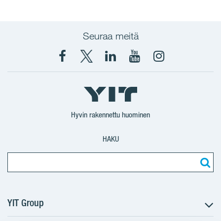
Seuraa meitä
Facebook
X
YIT
YIT
Instagram
YIT
YIT
Corporation
Corporation
YIT
Suomi
Suomi
Suomi
Hyvin rakennettu huominen
HAKU
YIT Group