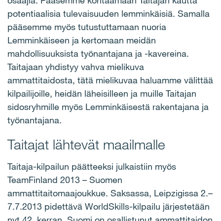
osaajia. Pääsemme kohtaamaan Taitajan kautta
potentiaalisia tulevaisuuden lemminkäisiä. Samalla
pääsemme myös tutustuttamaan nuoria
Lemminkäiseen ja kertomaan meidän
mahdollisuuksista työnantajana ja -kavereina.
Taitajaan yhdistyy vahva mielikuva
ammattitaidosta, tätä mielikuvaa haluamme välittää
kilpailijoille, heidän läheisilleen ja muille Taitajan
sidosryhmille myös Lemminkäisestä rakentajana ja
työnantajana.
Taitajat lähtevät maailmalle
Taitaja-kilpailun päätteeksi julkaistiin myös
TeamFinland 2013 – Suomen
ammattitaitomaajoukkue. Saksassa, Leipzigissa 2.–
7.7.2013 pidettävä WorldSkills-kilpailu järjestetään
nyt 42. kerran. Suomi on osallistunut ammattitaidon