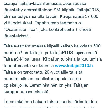
osaajia Taitaja-tapahtumassa. Joensuussa
järjestetty ammattitaidon SM-kilpailu Taitaja2013,
oli menestys monella tavoin. Kävijämäärä 37 600
ylitti odotukset. Tapahtuman teemana oli
"Osaamisen iloa", joka konkretisoitui hienosti
järjestelyissä.
Taitaja-tapahtumassa kilpaili kaiken kaikkiaan 500
nuorta 52 eri Taitaja- ja TaitajaPLUS-lajissa sekä
Taitaja9-kilpailussa. Kilpailun tuloksia ja kuulumisia
tapahtumasta voi katsella
www.taitaja2013.fi
.
Taitaja on tarkoitettu 20-vuotiaille tai sitä
nuoremmille ammatillisten oppilaitosten
opiskelijoille. Lemminkäinen on yksi Taitajan
kumppanuusyrityksistä.
Lemminkäinen haluaa tukea nuoria kädentaidon