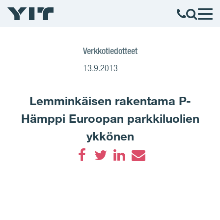
Verkkotiedotteet
13.9.2013
Lemminkäisen rakentama P-
Hämppi Euroopan parkkiluolien
ykkönen
Facebook
Twitter
LinkedIn
Email