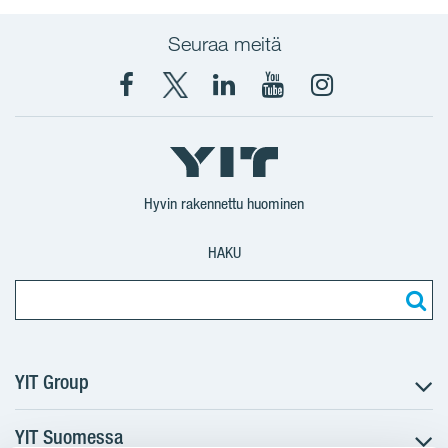
Seuraa meitä
Facebook
X
YIT
YIT
Instagram
YIT
YIT
Corporation
Corporation
YIT
Suomi
Suomi
Suomi
Hyvin rakennettu huominen
HAKU
YIT Group
YIT Suomessa
Tietoa YIT:stä