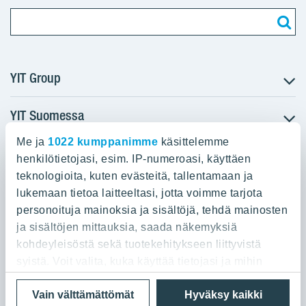
YIT Group
YIT Suomessa
Tietoa YIT:stä
Töihin meille
Me ja
1022 kumppanimme
käsittelemme
YIT:n pääkonttori
Myytävät asunnot
Sijoittajat
henkilötietojasi, esim. IP-numeroasi, käyttäen
Vuokrattavat toimitilat
teknologioita, kuten evästeitä, tallentamaan ja
Panuntie 11, PL 36, 00620 Helsinki
Projektit
lukemaan tietoa laitteeltasi, jotta voimme tarjota
Kiinteistösijoittaminen
Vastuullisuus
personoituja mainoksia ja sisältöjä, tehdä mainosten
020 433 111
Infrarakentaminen
Media
ja sisältöjen mittauksia, saada näkemyksiä
Toimitilarakentaminen
Yhteystiedot
kohdeyleisöstä sekä tuotekehitykseen liittyvistä
Teollisuusrakentaminen
syistä. Voit valita, kuka käyttää tietojasi ja mihin
tarkoituksiin.
Tietosuoja ja Käyttöehdot
Lähetä meille palautetta
Evästeet
Vain välttämättömät
Hyväksy kaikki
© 2026 YIT Oyj