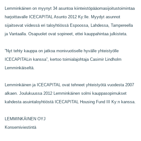
Lemminkäinen on myynyt 34 asuntoa kiinteistöpääomasijoitustoimintaa
harjoittavalle ICECAPITAL Asunto 2012 Ky:lle. Myydyt asunnot
sijaitsevat viidessä eri taloyhtiössä Espoossa, Lahdessa, Tampereella
ja Vantaalla. Osapuolet ovat sopineet, ettei kauppahintaa julkisteta.
”Nyt tehty kauppa on jatkoa monivuotiselle hyvälle yhteistyölle
ICECAPITALin kanssa”, kertoo toimialajohtaja Casimir Lindholm
Lemminkäiseltä.
Lemminkäinen ja ICECAPITAL ovat tehneet yhteistyötä vuodesta 2007
alkaen. Joulukuussa 2012 Lemminkäinen solmi kauppasopimukset
kahdesta asuintaloyhtiöstä ICECAPITAL Housing Fund III Ky:n kanssa.
LEMMINKÄINEN OYJ
Konserniviestintä