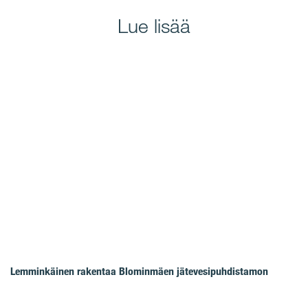
Lue lisää
Lemminkäinen rakentaa Blominmäen jätevesipuhdistamon