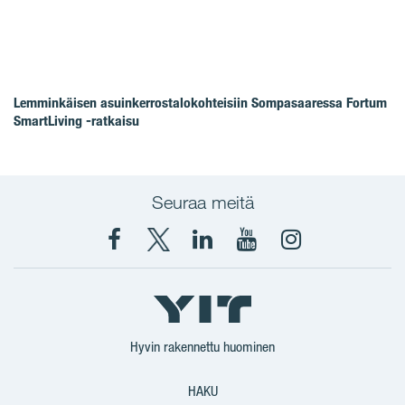
Lemminkäisen asuinkerrostalokohteisiin Sompasaaressa Fortum
SmartLiving -ratkaisu
Seuraa meitä
Facebook
X
YIT
YIT
Instagram
YIT
YIT
Corporation
Corporation
YIT
Suomi
Suomi
Suomi
Hyvin rakennettu huominen
HAKU