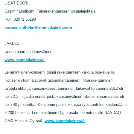
LISÄTIEDOT:
Casimir Lindholm, Talonrakentamisen toimialajohtaja
Puh. 02071 56198
casimir.lindholm@lemminkainen.com
JAKELU:
Uudenmaan tiedotusvälineet
www.lemminkainen.fi
Lemminkäinen-konserni toimii rakentamisen kaikilla osa-alueilla.
Konsernin toimialat ovat talonrakentaminen, infrarakentaminen,
talotekniikka ja kansainväliset toiminnot. Liikevaihto vuonna 2012 oli
noin 2,3 miljardia euroa, josta kansainvälisen liiketoiminnan osuus oli
noin 40 prosenttia. Konsernin palveluksessa työskentelee keskimäärin
8 200 henkilöä. Lemminkäinen Oyj:n osake on noteerattu NASDAQ
www.lemminkainen.fi
OMX Helsinki Oy:ssä.