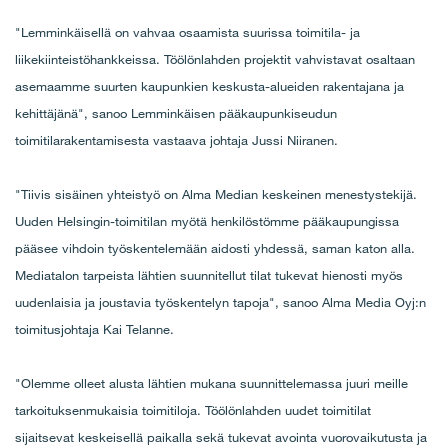
"Lemminkäisellä on vahvaa osaamista suurissa toimitila- ja
liikekiinteistöhankkeissa. Töölönlahden projektit vahvistavat osaltaan
asemaamme suurten kaupunkien keskusta-alueiden rakentajana ja
kehittäjänä", sanoo Lemminkäisen pääkaupunkiseudun
toimitilarakentamisesta vastaava johtaja Jussi Niiranen.
"Tiivis sisäinen yhteistyö on Alma Median keskeinen menestystekijä.
Uuden Helsingin-toimitilan myötä henkilöstömme pääkaupungissa
pääsee vihdoin työskentelemään aidosti yhdessä, saman katon alla.
Mediatalon tarpeista lähtien suunnitellut tilat tukevat hienosti myös
uudenlaisia ja joustavia työskentelyn tapoja", sanoo Alma Media Oyj:n
toimitusjohtaja Kai Telanne.
"Olemme olleet alusta lähtien mukana suunnittelemassa juuri meille
tarkoituksenmukaisia toimitiloja. Töölönlahden uudet toimitilat
sijaitsevat keskeisellä paikalla sekä tukevat avointa vuorovaikutusta ja