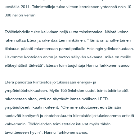
keväällä 2011. Toimistotiloja tulee viiteen kerrokseen yhteensä noin 10
000 neliön verran.
Töölönlahdelle tulee kaikkiaan neljä uutta toimistotaloa. Näistä kolme
rakennuttaa Etera ja rakentaa Lemminkäinen. "Tämä on ainutkertainen
tilaisuus päästä rakentamaan paraatipaikalle Helsingin ydinkeskustaan.
Uskomme kohteiden arvon ja tuoton säilyvän vakaana, mikä on meille
eläkeyhtiönä tärkeää", Eteran toimitusjohtaja Hannu Tarkkonen sanoo.
Etera panostaa kiinteistösijoituksissaan energia- ja
ympäristötehokkuuteen. Myös Töölönlahden uudet toimistokiinteistöt
rakennetaan siten, että ne täyttävät kansainvälisen LEED-
ympäristösertifikaatin kriteerit. "Olemme sitoutuneet edistämään
kestävää kehitystä ja ekotehokkuutta kiinteistösijoituksissamme entistä
vahvemmin. Töölönlahden toimistotalot istuvat myös tähän
tavoitteeseen hyvin", Hannu Tarkkonen sanoo.