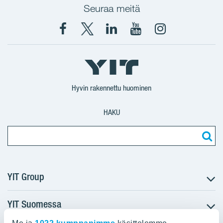
Seuraa meitä
Facebook
X
YIT
YIT
Instagram
YIT
YIT
Corporation
Corporation
YIT
Suomi
Suomi
Suomi
Hyvin rakennettu huominen
HAKU
YIT Group
YIT Suomessa
Tietoa YIT:stä
Töihin meille