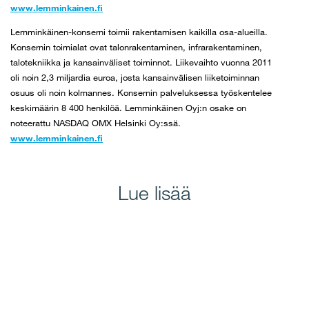
www.lemminkainen.fi
Lemminkäinen-konserni toimii rakentamisen kaikilla osa-alueilla.
Konsernin toimialat ovat talonrakentaminen, infrarakentaminen,
talotekniikka ja kansainväliset toiminnot. Liikevaihto vuonna 2011
oli noin 2,3 miljardia euroa, josta kansainvälisen liiketoiminnan
osuus oli noin kolmannes. Konsernin palveluksessa työskentelee
keskimäärin 8 400 henkilöä. Lemminkäinen Oyj:n osake on
noteerattu NASDAQ OMX Helsinki Oy:ssä.
www.lemminkainen.fi
Lue lisää