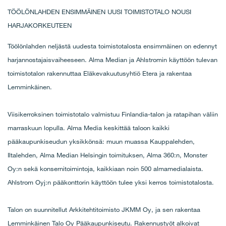
TÖÖLÖNLAHDEN ENSIMMÄINEN UUSI TOIMISTOTALO NOUSI
HARJAKORKEUTEEN
Töölönlahden neljästä uudesta toimistotalosta ensimmäinen on edennyt
harjannostajaisvaiheeseen. Alma Median ja Ahlstromin käyttöön tulevan
toimistotalon rakennuttaa Eläkevakuutusyhtiö Etera ja rakentaa
Lemminkäinen.
Viisikerroksinen toimistotalo valmistuu Finlandia-talon ja ratapihan väliin
marraskuun lopulla. Alma Media keskittää taloon kaikki
pääkaupunkiseudun yksikkönsä: muun muassa Kauppalehden,
Iltalehden, Alma Median Helsingin toimituksen, Alma 360:n, Monster
Oy:n sekä konsernitoimintoja, kaikkiaan noin 500 almamedialaista.
Ahlstrom Oyj:n pääkonttorin käyttöön tulee yksi kerros toimistotalosta.
Talon on suunnitellut Arkkitehtitoimisto JKMM Oy, ja sen rakentaa
Lemminkäinen Talo Oy Pääkaupunkiseutu. Rakennustyöt alkoivat