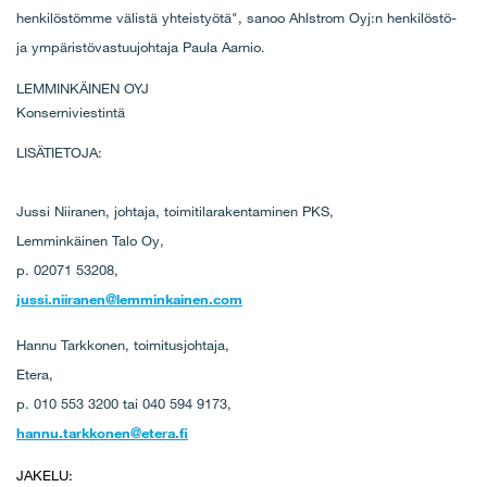
henkilöstömme välistä yhteistyötä", sanoo Ahlstrom Oyj:n henkilöstö-
ja ympäristövastuujohtaja Paula Aarnio.
LEMMINKÄINEN OYJ
Konserniviestintä
LISÄTIETOJA:
Jussi Niiranen, johtaja, toimitilarakentaminen PKS,
Lemminkäinen Talo Oy,
p. 02071 53208,
jussi.niiranen@lemminkainen.com
Hannu Tarkkonen, toimitusjohtaja,
Etera,
p. 010 553 3200 tai 040 594 9173,
hannu.tarkkonen@etera.fi
JAKELU: