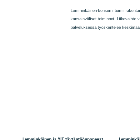
Lemminkäinen-konserni toimii rakentami
kansainväliset toiminnot. Liikevaihto 
palveluksessa työskentelee keskimää
Lemminkäinen ja YIT täytäntöönpanevat
Lemminkäin