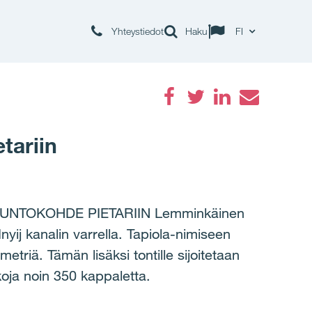
Yhteystiedot
Haku
FI
Facebook
Twitter
LinkedIn
Email
tariin
SUNTOKOHDE PIETARIIN Lemminkäinen
nyij kanalin varrella. Tapiola-nimiseen
riä. Tämän lisäksi tontille sijoitetaan
koja noin 350 kappaletta.