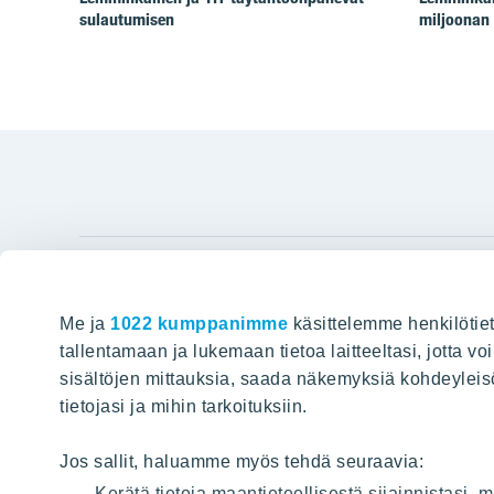
sulautumisen
miljoonan 
YIT Gro
Me ja
1022 kumppanimme
käsittelemme henkilötiet
Hyvin rakennettu huominen
Tietoa YIT:
tallentamaan ja lukemaan tietoa laitteeltasi, jotta v
sisältöjen mittauksia, saada näkemyksiä kohdeyleisöst
Töihin meil
HAKU
tietojasi ja mihin tarkoituksiin.
Sijoittajat
Projektit
Jos sallit, haluamme myös tehdä seuraavia:
Vastuullis
Kerätä tietoja maantieteellisestä sijainnistasi,