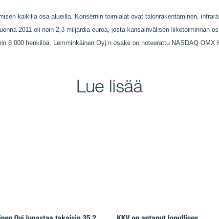
sen kaikilla osa-alueilla. Konsernin toimialat ovat talonrakentaminen, infrara
vuonna 2011 oli noin 2,3 miljardia euroa, josta kansainvälisen liiketoiminnan 
rin 8 000 henkilöä. Lemminkäinen Oyj:n osake on noteerattu NASDAQ OMX 
Lue lisää
en Oyj lunastaa takaisin 35,2
KKV on antanut lopullisen