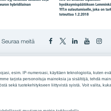
euron hybridilainan
hyväksymispäätöksen Lemminkä
YIT:n sulautumiselle, joka on tar
toteuttaa 1.2.2018
Seuraa meitä
Facebook
X
YIT
YIT
Insta
YIT
YIT
Corporation
Corporati
YIT
Suomi
Suomi
Suom
up
YIT Suomessa
ojasi, esim. IP-numeroasi, käyttäen teknologioita, kuten evä
stä
Myytävät asunnot
oimme tarjota personoituja mainoksia ja sisältöjä, tehdä main
ä sekä tuotekehitykseen liittyvistä syistä. Voit valita, kuk
le
Vuokrattavat toimitilat
Kiinteistösijoittaminen
Infrarakentaminen
uus
Toimitilarakentaminen
 mahdollisesti muutaman metrin tarkkuudella