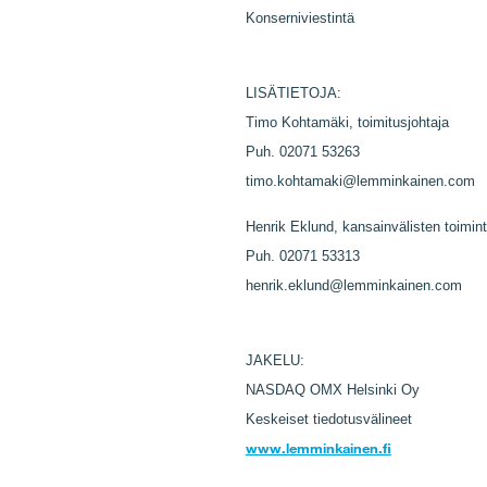
Konserniviestintä
LISÄTIETOJA:
Timo Kohtamäki, toimitusjohtaja
Puh. 02071 53263
timo.kohtamaki@lemminkainen.com
Henrik Eklund, kansainvälisten toimint
Puh. 02071 53313
henrik.eklund@lemminkainen.com
JAKELU:
NASDAQ OMX Helsinki Oy
Keskeiset tiedotusvälineet
www.lemminkainen.fi