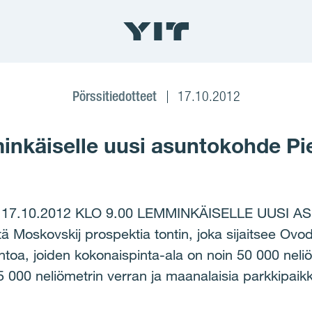
Pörssitiedotteet
17.10.2012
nkäiselle uusi asuntokohde Pie
7.10.2012 KLO 9.00 LEMMINKÄISELLE UUSI A
ä Moskovskij prospektia tontin, joka sijaitsee Ovod
a, joiden kokonaispinta-ala on noin 50 000 neliömet
 5 000 neliömetrin verran ja maanalaisia parkkipaik