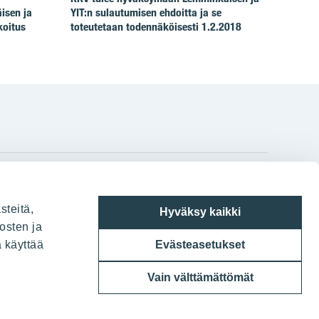
isen ja
YIT:n sulautumisen ehdoitta ja se
koitus
toteutetaan todennäköisesti 1.2.2018
gram
on
i
YIT:n pääkonttori
steitä,
Hyväksy kaikki
Panuntie 11, PL 36, 00620 Helsinki
osten ja
a käyttää
Evästeasetukset
020 433 111
Vain välttämättömät