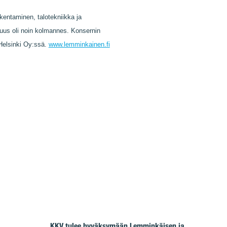
kentaminen, talotekniikka ja
osuus oli noin kolmannes. Konsernin
Helsinki Oy:ssä.
www.lemminkainen.fi
KKV tulee hyväksymään Lemminkäisen ja