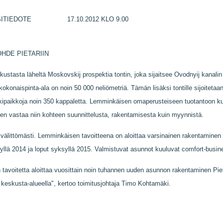
TIEDOTE 17.10.2012 KLO 9.00
HDE PIETARIIN
ustasta läheltä Moskovskij prospektia tontin, joka sijaitsee Ovodnyij kanalin
okonaispinta-ala on noin 50 000 neliömetriä. Tämän lisäksi tontille sijoitetaan
rkkipaikkoja noin 350 kappaletta. Lemminkäisen omaperusteiseen tuotantoon 
en vastaa niin kohteen suunnittelusta, rakentamisesta kuin myynnistä.
lä välittömästi. Lemminkäisen tavoitteena on aloittaa varsinainen rakentamine
syllä 2014 ja loput syksyllä 2015. Valmistuvat asunnot kuuluvat comfort-bus
n tavoitetta aloittaa vuosittain noin tuhannen uuden asunnon rakentaminen P
in keskusta-alueella", kertoo toimitusjohtaja Timo Kohtamäki.