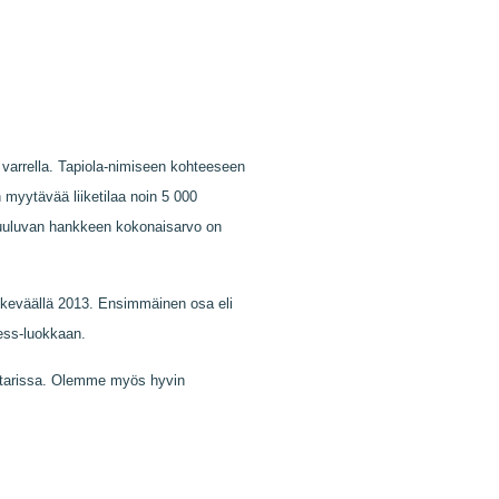
 varrella. Tapiola-nimiseen kohteeseen
 myytävää liiketilaa noin 5 000
kuuluvan hankkeen kokonaisarvo on
n keväällä 2013. Ensimmäinen osa eli
iness-luokkaan.
ietarissa. Olemme myös hyvin