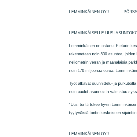
LEMMINKÄINEN OYJ PÖRSSI
LEMMINKÄISELLE UUSI ASUNTOKO
Lemminkäinen on ostanut Pietarin kesk
rakennetaan noin 800 asuntoa, joiden k
neliömetrin verran ja maanalaisia pa
noin 170 miljoonaa euroa. Lemminkäin
Työt alkavat suunnittelu- ja purkutöil
noin puolet asunnoista valmistuu syk
"Uusi tontti tukee hyvin Lemminkäise
tyytyväisiä tontin keskeiseen sijainti
LEMMINKÄINEN OYJ