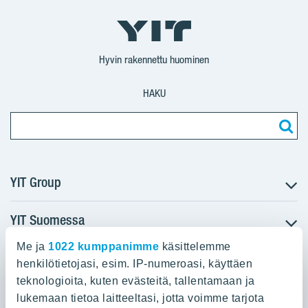
YIT
YIT
Corporation
Corporation
YIT
Suomi
Suomi
Suomi
Hyvin rakennettu huominen
HAKU
YIT Group
YIT Suomessa
Tietoa YIT:stä
Töihin meille
Me ja
1022 kumppanimme
käsittelemme
YIT:n pääkonttori
Myytävät asunnot
Sijoittajat
henkilötietojasi, esim. IP-numeroasi, käyttäen
Vuokrattavat toimitilat
teknologioita, kuten evästeitä, tallentamaan ja
Panuntie 11, PL 36, 00620 Helsinki
Projektit
lukemaan tietoa laitteeltasi, jotta voimme tarjota
Kiinteistösijoittaminen
Vastuullisuus