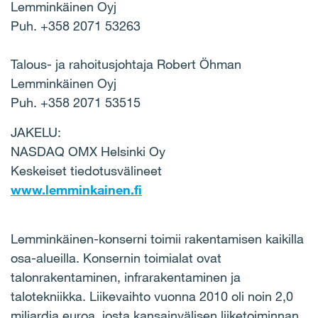
Lemminkäinen Oyj
Puh. +358 2071 53263
Talous- ja rahoitusjohtaja Robert Öhman
Lemminkäinen Oyj
Puh. +358 2071 53515
JAKELU:
NASDAQ OMX Helsinki Oy
Keskeiset tiedotusvälineet
www.lemminkainen.fi
Lemminkäinen-konserni toimii rakentamisen kaikilla
osa-alueilla. Konsernin toimialat ovat
talonrakentaminen, infrarakentaminen ja
talotekniikka. Liikevaihto vuonna 2010 oli noin 2,0
miljardia euroa, josta kansainvälisen liiketoiminnan