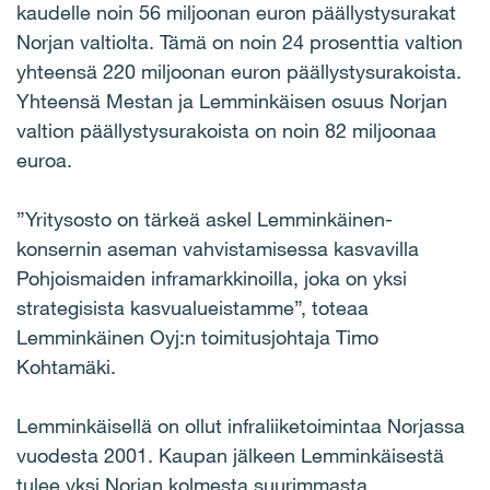
kaudelle noin 56 miljoonan euron päällystysurakat
Norjan valtiolta. Tämä on noin 24 prosenttia valtion
yhteensä 220 miljoonan euron päällystysurakoista.
Yhteensä Mestan ja Lemminkäisen osuus Norjan
valtion päällystysurakoista on noin 82 miljoonaa
euroa.
”Yritysosto on tärkeä askel Lemminkäinen-
konsernin aseman vahvistamisessa kasvavilla
Pohjoismaiden inframarkkinoilla, joka on yksi
strategisista kasvualueistamme”, toteaa
Lemminkäinen Oyj:n toimitusjohtaja Timo
Kohtamäki.
Lemminkäisellä on ollut infraliiketoimintaa Norjassa
vuodesta 2001. Kaupan jälkeen Lemminkäisestä
tulee yksi Norjan kolmesta suurimmasta