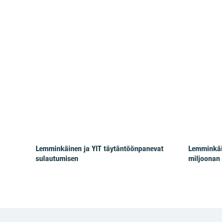
Lemminkäinen ja YIT täytäntöönpanevat
Lemminkäin
sulautumisen
miljoonan 