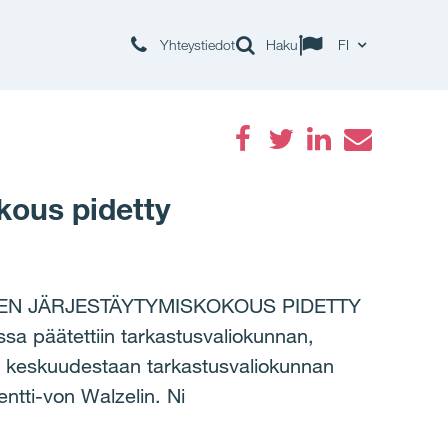
Yhteystiedot
Haku
FI
Facebook
Twitter
LinkedIn
Email
kous pidetty
KSEN JÄRJESTÄYTYMISKOKOUS PIDETTY
sa päätettiin tarkastusvaliokunnan,
si keskuudestaan tarkastusvaliokunnan
entti-von Walzelin. Ni