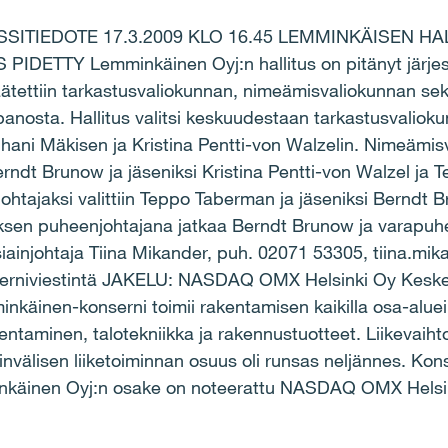
SITIEDOTE 17.3.2009 KLO 16.45 LEMMINKÄISEN H
ETTY Lemminkäinen Oyj:n hallitus on pitänyt järje
tettiin tarkastusvaliokunnan, nimeämisvaliokunnan sekä
anosta. Hallitus valitsi keskuudestaan tarkastusvaliok
uhani Mäkisen ja Kristina Pentti-von Walzelin. Nimeämi
Berndt Brunow ja jäseniksi Kristina Pentti-von Walzel ja 
ohtajaksi valittiin Teppo Taberman ja jäseniksi Berndt 
ksen puheenjohtajana jatkaa Berndt Brunow ja varapuh
siainjohtaja Tiina Mikander, puh. 02071 53305, tiina.mi
iviestintä JAKELU: NASDAQ OMX Helsinki Oy Keskeis
äinen-konserni toimii rakentamisen kaikilla osa-alueil
entaminen, talotekniikka ja rakennustuotteet. Liikevaiht
ainvälisen liiketoiminnan osuus oli runsas neljännes. Ko
inkäinen Oyj:n osake on noteerattu NASDAQ OMX Helsi