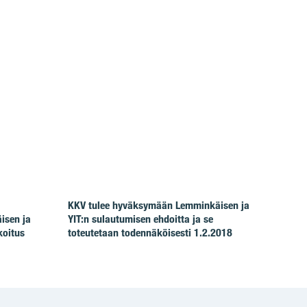
KKV tulee hyväksymään Lemminkäisen ja
isen ja
YIT:n sulautumisen ehdoitta ja se
koitus
toteutetaan todennäköisesti 1.2.2018