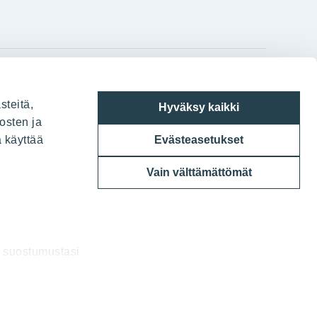
gram
on
i
YIT:n pääkonttori
steitä,
Hyväksy kaikki
Panuntie 11, PL 36, 00620 Helsinki
osten ja
a käyttää
Evästeasetukset
020 433 111
Vain välttämättömät
a suostumustasi
uksia.