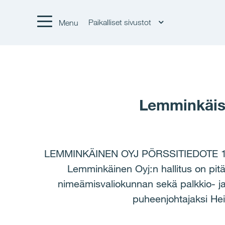
Paikalliset sivustot
Menu
Lemminkäise
LEMMINKÄINEN OYJ PÖRSSITIEDOTE 1
Lemminkäinen Oyj:n hallitus on pit
nimeämisvaliokunnan sekä palkkio- ja
puheenjohtajaksi Heik