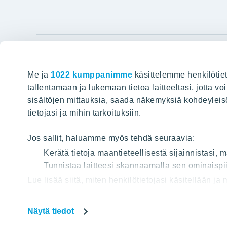
YIT Gro
Me ja
1022 kumppanimme
käsittelemme henkilötiet
Hyvin rakennettu huominen
Tietoa YIT:
tallentamaan ja lukemaan tietoa laitteeltasi, jotta v
sisältöjen mittauksia, saada näkemyksiä kohdeyleisöst
Töihin meil
HAKU
tietojasi ja mihin tarkoituksiin.
Sijoittajat
Projektit
Jos sallit, haluamme myös tehdä seuraavia:
Vastuullis
Kerätä tietoja maantieteellisestä sijainnistasi,
Tunnistaa laitteesi skannaamalla sen ominaispii
Media
Lue lisää siitä, miten henkilötietojasi käsitellään ja
Yhteystied
tai peruuttaa sen milloin vain evästeilmoituksessa.
Näytä tiedot
Käytämme verkkosivuillamme evästeitä, jotta voisimm