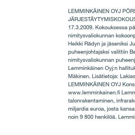
LEMMINKÄINEN OYJ PÖRS
JÄRJESTÄYTYMISKOKOUS PID
17.3.2009. Kokouksessa pää
nimitysvaliokunnan kokoonp
Heikki Rädyn ja jäseniksi J
puheenjohtajaksi valittiin 
nimitysvaliokunnan puheenj
Lemminkäinen Oyj:n hallitu
Mäkinen. Lisätietoja: Lakia
LEMMINKÄINEN OYJ Konsern
www.lemminkainen.fi Lemmink
talonrakentaminen, infrarak
miljardia euroa, josta kans
noin 9 800 henkilöä. Lemm