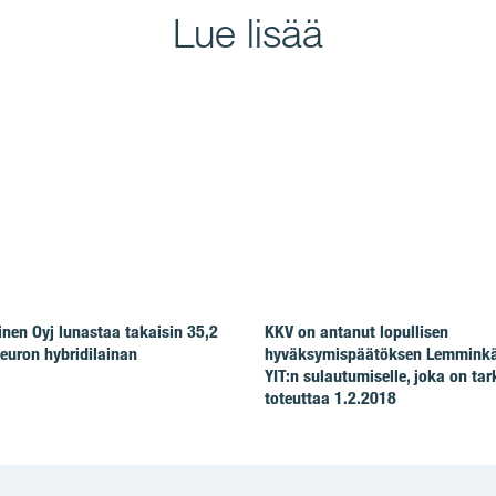
Lue lisää
en Oyj lunastaa takaisin 35,2
KKV on antanut lopullisen
euron hybridilainan
hyväksymispäätöksen Lemminkä
YIT:n sulautumiselle, joka on tar
toteuttaa 1.2.2018