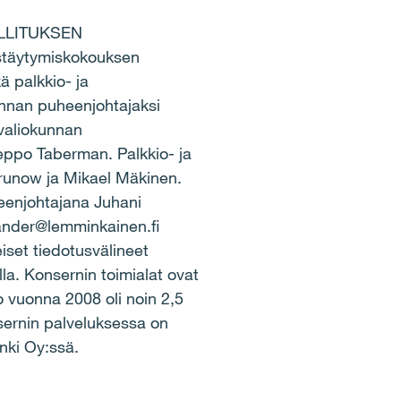
ALLITUKSEN
stäytymiskokouksen
 palkkio- ja
unnan puheenjohtajaksi
svaliokunnan
Teppo Taberman. Palkkio- ja
Brunow ja Mikael Mäkinen.
eenjohtajana Juhani
kander@lemminkainen.fi
et tiedotusvälineet
la. Konsernin toimialat ovat
o vuonna 2008 oli noin 2,5
nsernin palveluksessa on
nki Oy:ssä.