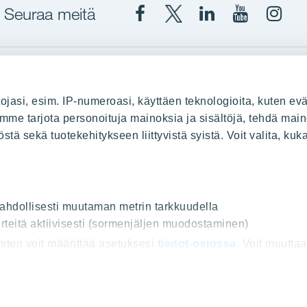
Seuraa meitä
Facebook
X
YIT
YIT
Insta
YIT
YIT
Corporation
Corporati
YIT
Suomi
Suomi
Suom
up
YIT Suomessa
ojasi, esim. IP-numeroasi, käyttäen teknologioita, kuten evä
stä
Myytävät asunnot
oimme tarjota personoituja mainoksia ja sisältöjä, tehdä main
ä sekä tuotekehitykseen liittyvistä syistä. Voit valita, kuk
le
Vuokrattavat toimitilat
Kiinteistösijoittaminen
Infrarakentaminen
uus
Toimitilarakentaminen
 mahdollisesti muutaman metrin tarkkuudella
rteitä aktiivisesti (sormenjäljen muodostaminen)
Teollisuusrakentaminen
 miten voit määrittää asetuksesi
tiedot-osiossa
. Voit muutta
ot
e tarjota sinulle entistäkin parempia sisältöjä ja ominaisu