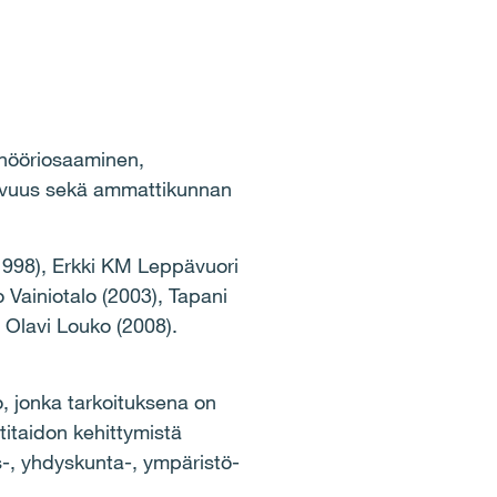
inööriosaaminen,
tavuus sekä ammattikunnan
1998), Erkki KM Leppävuori
 Vainiotalo (2003), Tapani
 Olavi Louko (2008).
, jonka tarkoituksena on
titaidon kehittymistä
-, yhdyskunta-, ympäristö-