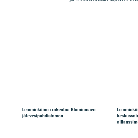
Lemminkäinen rakentaa Blominmäen
Lemminkäi
jätevesipuhdistamon
keskussai
allianssima