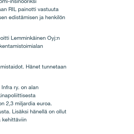
mi-insinööriksi
an RIL painotti vastuuta
sen edistämisen ja henkilön
loitti Lemminkäinen Oyj:n
akentamistoimialan
amistaidot. Hänet tunnetaan
Infra ry. on alan
inapoliittisesta
on 2,3 miljardia euroa.
ta. Lisäksi hänellä on ollut
 kehittäviin