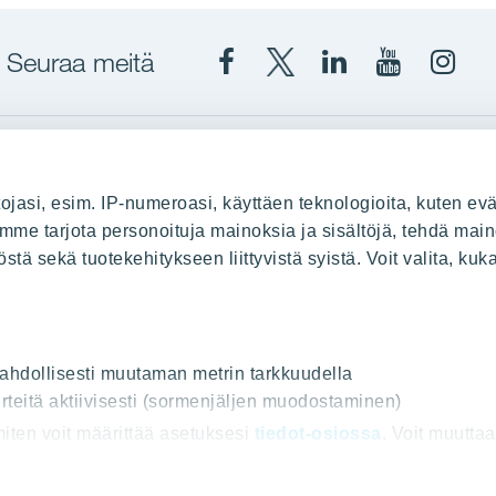
Seuraa meitä
Facebook
X
YIT
YIT
Insta
YIT
YIT
Corporation
Corporati
YIT
Suomi
Suomi
Suom
up
YIT Suomessa
ojasi, esim. IP-numeroasi, käyttäen teknologioita, kuten evä
stä
Myytävät asunnot
oimme tarjota personoituja mainoksia ja sisältöjä, tehdä main
ä sekä tuotekehitykseen liittyvistä syistä. Voit valita, kuk
le
Vuokrattavat toimitilat
Kiinteistösijoittaminen
Infrarakentaminen
uus
Toimitilarakentaminen
 mahdollisesti muutaman metrin tarkkuudella
rteitä aktiivisesti (sormenjäljen muodostaminen)
Teollisuusrakentaminen
 miten voit määrittää asetuksesi
tiedot-osiossa
. Voit muutta
ot