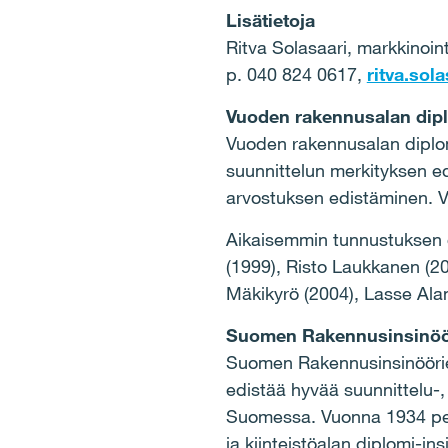
Lisätietoja
Ritva Solasaari, markkinointi
p. 040 824 0617,
ritva.sola
Vuoden rakennusalan dipl
Vuoden rakennusalan diplom
suunnittelun merkityksen e
arvostuksen edistäminen. Va
Aikaisemmin tunnustuksen o
(1999), Risto Laukkanen (200
Mäkikyrö (2004), Lasse Alan
Suomen Rakennusinsinööri
Suomen Rakennusinsinöörien 
edistää hyvää suunnittelu-,
Suomessa. Vuonna 1934 peru
ja kiinteistöalan diplomi-ins