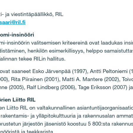
- ja viestintäpäällikkö, RIL
saari@ril.fi
omi-insinööri
i-insinöörin valitsemisen kriteereinä ovat laadukas ins
distäminen, henkilön esimerkillisyys, helppo samaistut
linnan tekee RILin hallitus.
vat saaneet Esko Järvenpää (1997), Antti Peltoniemi (
0), Rita Piirainen (2001), Matti A. Mantere (2002), Toivo
ne (2005), Ralf Lindberg (2006), Tage Eriksson (2007) ja
en Liitto RIL
Liitto RIL on valtakunnallinen asiantuntijaorganisaatio
 rakentamis- ja ylläpitokulttuuria ja rakennusalan ammat
stetun järjestön jäsenistö koostuu 5 800:sta rakennus
inööristä ja teekkarista.