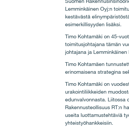
Suomen Rakennusinsinöörien
Lemminkäinen Oyj:n toimitu
kestävästä elinympäristöst
esimerkillisyyden lisäksi.
Timo Kohtamäki on 45-vuotia
toimitusjohtajana tämän vu
johtajana ja Lemminkäinen I
Timo Kohtamäen tunnustettu
erinomaisena strategina se
Timo Kohtamäki on vuodesta 2
urakointiliikkeiden muodosta
edunvalvonnasta. Liitossa on
Rakennusteollisuus RT:n hal
useita luottamustehtäviä työ
yhteistyöhankkeisiin.