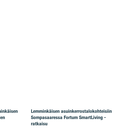
minkäisen
Lemminkäisen asuinkerrostalokohteisiin
den
Sompasaaressa Fortum SmartLiving -
ratkaisu