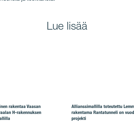
Lue lisää
nen rakentaa Vaasan
Allianssimallilla toteutettu Lem
raalan H-rakennuksen
rakentama Rantatunneli on vuo
llilla
projekti