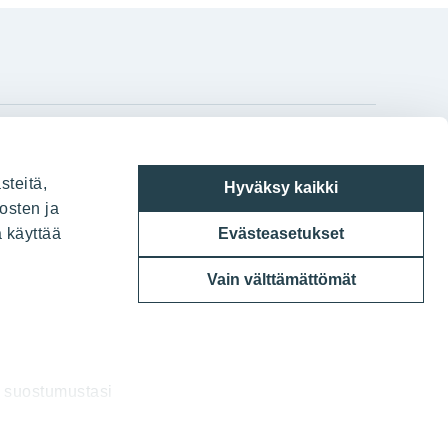
gram
on
i
YIT:n pääkonttori
steitä,
Hyväksy kaikki
Panuntie 11, PL 36, 00620 Helsinki
osten ja
a käyttää
Evästeasetukset
020 433 111
Vain välttämättömät
a suostumustasi