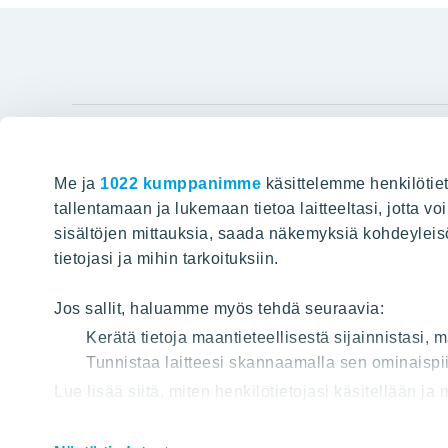
YIT Gro
Me ja
1022 kumppanimme
käsittelemme henkilötiet
Hyvin rakennettu huominen
Tietoa YIT:
tallentamaan ja lukemaan tietoa laitteeltasi, jotta v
sisältöjen mittauksia, saada näkemyksiä kohdeyleisöst
Töihin meil
HAKU
tietojasi ja mihin tarkoituksiin.
Sijoittajat
Projektit
Jos sallit, haluamme myös tehdä seuraavia:
Vastuullis
Kerätä tietoja maantieteellisestä sijainnistasi,
Tunnistaa laitteesi skannaamalla sen ominaispii
Media
Lue lisää siitä, miten henkilötietojasi käsitellään ja
Yhteystied
tai peruuttaa sen milloin vain evästeilmoituksessa.