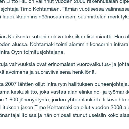
 Liitto RIL on valinnut vuoden 2009 rakennusalan diplo
sjohtaja Timo Kohtamäen. Tämän vuotisessa valinnassa
ä laadukkaan insinööriosaamisen, suunnittelun merkityk
s Kurikasta kotoisin oleva tekniikan lisensiaatti. Hän a
oden alussa. Kohtamäki toimi aiemmin konsernin infrar
nfra Oy:n toimitusjohtajana.
ja vahvuuksia ovat erinomaiset vuorovaikutus- ja joht
kä avoimena ja suoraviivaisena henkilönä.
007 lähtien ollut Infra ry:n hallituksen puheenjohtaja. 
ma keskusliitto, joka vastaa alan elinkeino- ja työmarkk
 1 600 jäsenyritystä, joiden yhteenlaskettu liikevaihto 
lituksen jäsen Timo Kohtamäki on ollut vuoden 2008 alus
nantajaliitoissa ja hän on osallistunut useisiin koko alaa