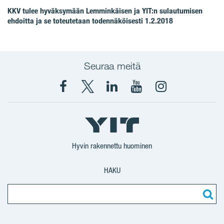
KKV tulee hyväksymään Lemminkäisen ja YIT:n sulautumisen
ehdoitta ja se toteutetaan todennäköisesti 1.2.2018
Seuraa meitä
Facebook
X
YIT
YIT
Instagram
YIT
YIT
Corporation
Corporation
YIT
Suomi
Suomi
Suomi
Hyvin rakennettu huominen
HAKU