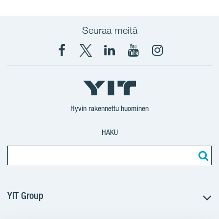
Seuraa meitä
Facebook
X
YIT
YIT
Instagram
YIT
YIT
Corporation
Corporation
YIT
Suomi
Suomi
Suomi
Hyvin rakennettu huominen
HAKU
YIT Group