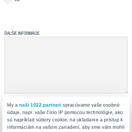
ĎALŠIE INFORMÁCIE
My a
naši 1022 partneri
spracúvame vaše osobné
Upozornenie!
Žiadosť nie je možné spracovať, kým
údaje, napr. vaše číslo IP pomocou technológie, ako
neoveríme, že ste uvedená dotknutá osoba. Všetky polia
sú napríklad súbory cookie, na ukladanie a prístup k
dôkladne vyplňte. Žiadosť bez dostatočných informácií nie
informáciám na vašom zariadení, aby sme vám mohli
je možné spracovať. Ak budeme mať akékoľvek ďalšie